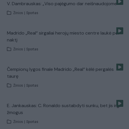
V. Dambrauskas: „Viso pajėgumo dar neišnaudojome“
Žinios
|
Sportas
Madrido „Real“ sirgaliai herojų miesto centre laukė per
naktį
Žinios
|
Sportas
Čempionų lygos finale Madrido „Real“ kėlė pergalės
taurę
Žinios
|
Sportas
E. Jankauskas: C. Ronaldo sustabdyti sunku, bet jis irgi
žmogus
Žinios
|
Sportas