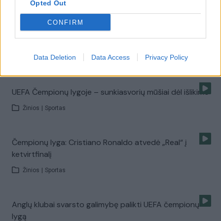
Opted Out
CONFIRM
Nepaisant skandalų, Lionelis Messi ruošiasi
ketvirtfinaliui
Data Deletion
Data Access
Privacy Policy
Žinios
|
Sportas
UEFA Čempionų lygoje – sunkiasvorių mūšiai dėl išlikimo
Žinios
|
Sportas
Čempionų lyga: Cristiano Ronaldo atvedė „Real“ į
ketvirtfinalį
Žinios
|
Sportas
Anglų klubai svarsto galimybę palikti UEFA čempionų
lygą