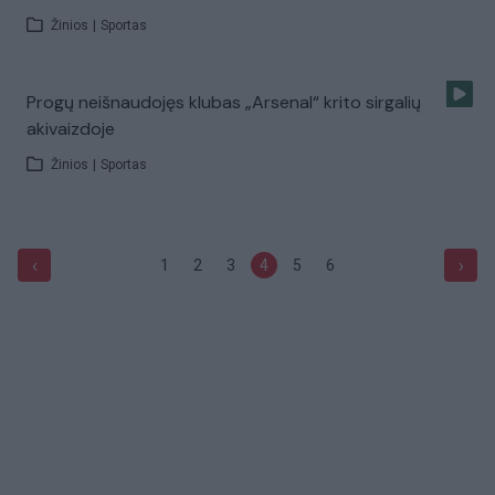
Žinios
|
Sportas
Progų neišnaudojęs klubas „Arsenal“ krito sirgalių
akivaizdoje
Žinios
|
Sportas
‹
›
1
2
3
4
5
6