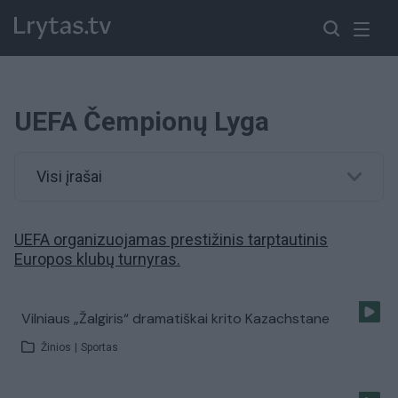
UEFA Čempionų Lyga
Visi įrašai
UEFA organizuojamas prestižinis tarptautinis
Europos klubų turnyras.
Vilniaus „Žalgiris“ dramatiškai krito Kazachstane
Žinios
|
Sportas