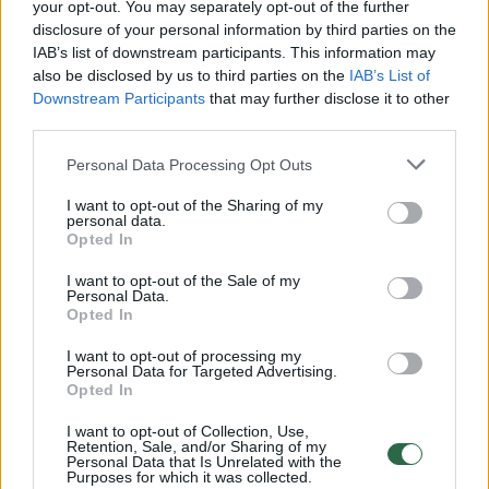
your opt-out. You may separately opt-out of the further
disclosure of your personal information by third parties on the
IAB’s list of downstream participants. This information may
Barselonos futbolo žvaigždynas lemiamame etape
also be disclosed by us to third parties on the
IAB’s List of
išgyvena krizę
Downstream Participants
that may further disclose it to other
Žinios
|
Sportas
third parties.
Personal Data Processing Opt Outs
Paaiškėjo Čempionų lygos pusfinalio poros
I want to opt-out of the Sharing of my
personal data.
Žinios
|
Sportas
Opted In
I want to opt-out of the Sale of my
Personal Data.
UEFA Čempionų lyga turės naujus nugalėtojus
Opted In
Žinios
|
Sportas
I want to opt-out of processing my
Personal Data for Targeted Advertising.
Opted In
Net aktoriniai sugebėjimai nepadėjo Madrido „Real“
I want to opt-out of Collection, Use,
laimėti
Retention, Sale, and/or Sharing of my
Personal Data that Is Unrelated with the
Purposes for which it was collected.
Žinios
|
Sportas