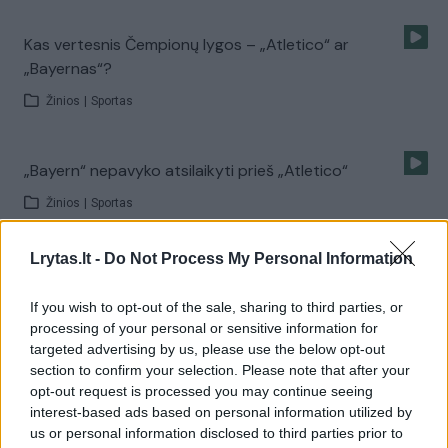
Kas vertesnis Čempionų lygos – „Atletico“ ar
„Bayernas“?
Žinios
|
Sportas
„Bayern“ nepavyko atsilaikyti prieš „Atletico“
Žinios
|
Sportas
Lrytas.lt -
Do Not Process My Personal Information
Ar „Bayern“ pavyks pralaužti „Atletico“ gynybą?
Žinios
|
Sportas
If you wish to opt-out of the sale, sharing to third parties, or
processing of your personal or sensitive information for
targeted advertising by us, please use the below opt-out
section to confirm your selection. Please note that after your
Lyg dievas sutiktas C. Ronaldo ves „Real“ į kovą
opt-out request is processed you may continue seeing
Mančesteryje
interest-based ads based on personal information utilized by
Žinios
|
Sportas
us or personal information disclosed to third parties prior to