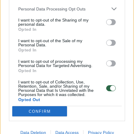
Personal Data Processing Opt Outs
Už grotų įkištas pareigūnas, prikaupęs turto už 30 mln.
I want to opt-out of the Sharing of my
dolerių
personal data.
Opted In
Žinios
|
Pasaulis
I want to opt-out of the Sale of my
Personal Data.
Opted In
Pakeista parceliuoti valstybės turtą bandžiusios
įmonės valdyba
I want to opt-out of processing my
Personal Data for Targeted Advertising.
Žinios
|
Lietuvos diena
Opted In
I want to opt-out of Collection, Use,
Retention, Sale, and/or Sharing of my
Brangenybių dėžutė bendro naudojimo elektros
Personal Data that Is Unrelated with the
Purposes for which it was collected.
šachtoje (II)
Opted Out
Laidos
|
Patriotai
CONFIRM
Data Deletion
Data Access
Privacy Policy
‹
›
1
2
3