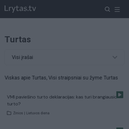
Turtas
Visi įrašai
Viskas apie Turtas, Visi straipsniai su žyme Turtas
VMI paviešino turto deklaracijas: kas turi brangiausio
turto?
Žinios
|
Lietuvos diena