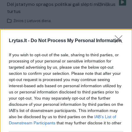
Dėl įstatymo spragos politikai gali slėpti milžiniškus
turtus
Žinios
|
Lietuvos diena
Lrytas.lt -
Do Not Process My Personal Information
V. Putino turtai – pavydėti gali net Saudo Arabijos
šeichai
If you wish to opt-out of the sale, sharing to third parties, or
Žinios
|
Pasaulis
processing of your personal or sensitive information for
targeted advertising by us, please use the below opt-out
section to confirm your selection. Please note that after your
Vagys apšvarino Seimo nario Kęstučio Masiulio namus
opt-out request is processed you may continue seeing
interest-based ads based on personal information utilized by
Žinios
|
Kriminalai
us or personal information disclosed to third parties prior to
your opt-out. You may separately opt-out of the further
disclosure of your personal information by third parties on the
Šilutiškių planas: namą griaus, o valstybę nuskurdins
IAB’s list of downstream participants. This information may
milijonais
also be disclosed by us to third parties on the
IAB’s List of
Downstream Participants
that may further disclose it to other
Žinios
|
Lietuvos diena
third parties.