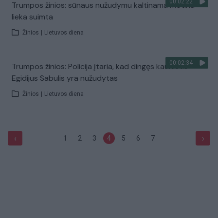
00:02:22
Trumpos žinios: sūnaus nužudymu kaltinama motina
lieka suimta
Žinios
|
Lietuvos diena
00:02:34
Trumpos žinios: Policija įtaria, kad dingęs kaunietis
Egidijus Sabulis yra nužudytas
Žinios
|
Lietuvos diena
‹
›
1
2
3
4
5
6
7