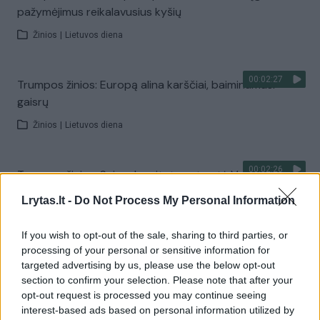
pažymėjimus reikalavusius kyšių
Žinios
|
Lietuvos diena
00:02:27
Trumpos žinios: Europą alina karščiai, baiminamasi
gaisrų
Žinios
|
Lietuvos diena
00:02:26
Trumpos žinios: Seimo komitetas atmetė Vyriausybės
universitetų jungimo planą
Lrytas.lt -
Do Not Process My Personal Information
Žinios
|
Lietuvos diena
If you wish to opt-out of the sale, sharing to third parties, or
processing of your personal or sensitive information for
00:02:43
Trumpos žinios: Seimas tirs Artūro Skardžiaus veiklą
targeted advertising by us, please use the below opt-out
energetikos klausimais
section to confirm your selection. Please note that after your
opt-out request is processed you may continue seeing
Žinios
|
Lietuvos diena
interest-based ads based on personal information utilized by