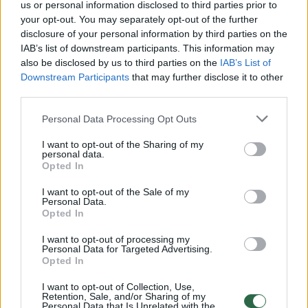
us or personal information disclosed to third parties prior to
your opt-out. You may separately opt-out of the further
00:03:08
Trumpos žinios: Rolandas Paksas neteko
disclosure of your personal information by third parties on the
europarlamentaro teisinės neliečiamybės
IAB’s list of downstream participants. This information may
also be disclosed by us to third parties on the
IAB’s List of
Žinios
|
Lietuvos diena
Downstream Participants
that may further disclose it to other
third parties.
00:02:22
Trumpos žinios: Didžioji Britanija sako, kad žmogaus
Personal Data Processing Opt Outs
teisės neturi trukdyti kovai su terorizmu
I want to opt-out of the Sharing of my
personal data.
Žinios
|
Lietuvos diena
Opted In
I want to opt-out of the Sale of my
Personal Data.
00:02:42
Trumpos žinios: Seimas priėmė darbo kodeksą
Opted In
Žinios
|
Lietuvos diena
I want to opt-out of processing my
Personal Data for Targeted Advertising.
Opted In
00:03:27
Trumpos žinios: Londono policija sulaikė per 10
I want to opt-out of Collection, Use,
įtariamųjų galimai susijusių su išpuoliu
Retention, Sale, and/or Sharing of my
Personal Data that Is Unrelated with the