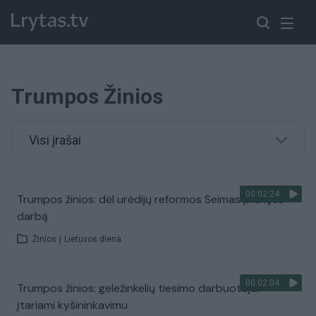
Trumpos Žinios
Visi įrašai
00:02:24
Trumpos žinios: dėl urėdijų reformos Seimas pratęsė
darbą
Žinios
|
Lietuvos diena
00:02:04
Trumpos žinios: geležinkelių tiesimo darbuotojai
įtariami kyšininkavimu