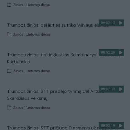
Žinios
|
Lietuvos diena
00:02:13
Trumpos žinios: dėl liūties sutriko Vilniaus eismas
Žinios
|
Lietuvos diena
00:02:29
Trumpos žinios: turtingiausias Seimo narys – Ramūnas
Karbauskis
Žinios
|
Lietuvos diena
00:02:30
Trumpos žinios: STT pradėjo tyrimą dėl Artūro
Skardžiaus veiksmų
Žinios
|
Lietuvos diena
00:02:19
Trumpos žinios: STT pričiupo 9 asmenis už neįgalumo