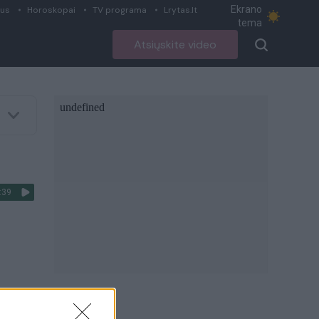
Ekrano
ius
Horoskopai
TV programa
Lrytas.lt
tema
Atsiųskite video
:39
:
:44