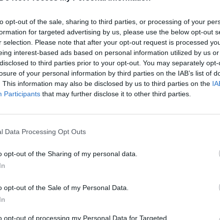
 avarijos vietos: Slovakijoje
Tragedija Indijos geležinkelyje:
traukiniui ir autobusui
traukinio avarija nusinešė 13 g
to opt-out of the sale, sharing to third parties, or processing of your per
ri žmonės
Žinios
|
Pasaulis
formation for targeted advertising by us, please use the below opt-out s
Pasaulis
r selection. Please note that after your opt-out request is processed y
eing interest-based ads based on personal information utilized by us or
disclosed to third parties prior to your opt-out. You may separately opt-
00:00:59
00:00
losure of your personal information by third parties on the IAB’s list of
 valstijoje nuo bėgių
Vakarų Virdžinijoje užfiksuotas
. This information may also be disclosed by us to third parties on the
IA
 traukinys, gabenęs
kraupus incidentas: matyti nu
Participants
that may further disclose it to other third parties.
kilus gaisrui evakuota 800
bėgių nuvažiavusio traukinio
nuolaužos
Pasaulis
Žinios
|
Pasaulis
l Data Processing Opt Outs
o opt-out of the Sharing of my personal data.
00:00:29
00:00
eksike – susidūrus
JAV po traukinio ir sunkvežimi
In
ms žuvo mažiausiai vienas
susidūrimo nuo bėgių nulėkė
ešimtys sužeistų
vagonai
o opt-out of the Sale of my Personal Data.
In
Pasaulis
Žinios
|
Pasaulis
to opt-out of processing my Personal Data for Targeted