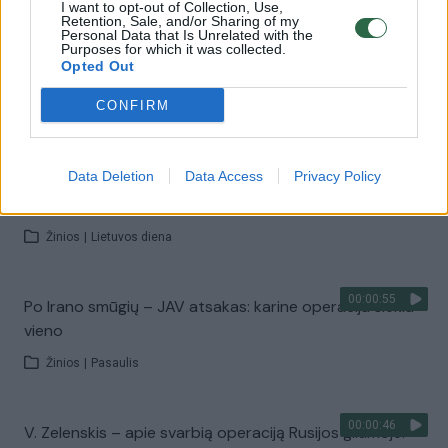
I want to opt-out of Collection, Use,
Retention, Sale, and/or Sharing of my
Personal Data that Is Unrelated with the
00:03:45
Purposes for which it was collected.
Rusijai toliau atakuojant Ukrainą – V. Zelenskis siunčia
Opted Out
žinutę: „Seniai turėjo galimybę nutraukti agresiją“
CONFIRM
Žinios
|
Pasaulis
00:00:18
Data Deletion
Data Access
Privacy Policy
Atsisveikinama su Ukrainoje žuvusiu I. Kailiumi: tai jau
trečiasis lietuvis
Žinios
|
Lietuvos diena
00:00:55
Po Irano smūgių – JAV atsakas: karine operacija siekia
vieno
Žinios
|
Pasaulis
00:00:46
V. Zelenskis – apie svarbią operaciją Rusijos gilumoje: