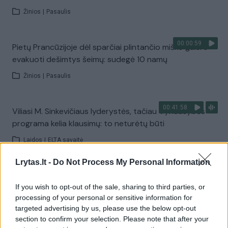
Žinios
|
Pasaulis
00:00:59
Pietų Prancūzijoje dėl sparčiai plintančio miško gaisro
evakuoti dešimtys šeimų: sudegė 10 namų
Žinios
|
Pasaulis
00:41:58
Viliasi M. Sinkevičiaus lyderystės, tačiau Vyriausybės
programa kelia klausimų: to neturėtų būti
Laidos
|
ELTA savaitė
Lrytas.lt -
Do Not Process My Personal Information
00:20:25
„Žinios“ 2026-07-19
If you wish to opt-out of the sale, sharing to third parties, or
Laidos
|
Žinios
processing of your personal or sensitive information for
targeted advertising by us, please use the below opt-out
section to confirm your selection. Please note that after your
00:02:49
Tokios situacijos Budapešte nebuvo ilgus metus: