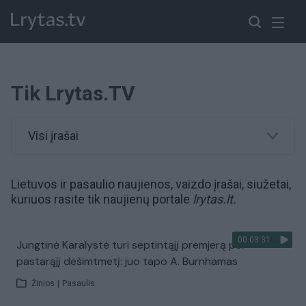
Tik Lrytas.TV
Visi įrašai
Lietuvos ir pasaulio naujienos, vaizdo įrašai, siužetai,
kuriuos rasite tik naujienų portale
lrytas.lt.
00:03:31
Jungtinė Karalystė turi septintąjį premjerą per
pastarąjį dešimtmetį: juo tapo A. Burnhamas
Žinios
|
Pasaulis