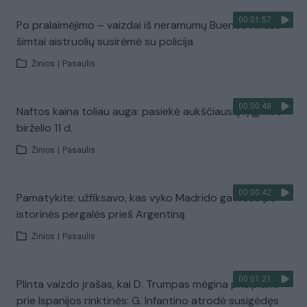
00:01:57
Po pralaimėjimo – vaizdai iš neramumų Buenos Airėse:
šimtai aistruolių susirėmė su policija
Žinios
|
Pasaulis
00:00:48
Naftos kaina toliau auga: pasiekė aukščiausią lygį nuo
birželio 11 d.
Žinios
|
Pasaulis
00:00:42
Pamatykite: užfiksavo, kas vyko Madrido gatvėse po
istorinės pergalės prieš Argentiną
Žinios
|
Pasaulis
00:01:21
Plinta vaizdo įrašas, kai D. Trumpas mėgina prisiplakti
prie Ispanijos rinktinės: G. Infantino atrodė susigėdęs