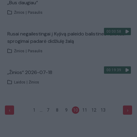
„Bus daugiau“
Žinios
|
Pasaulis
00:00:58
Rusai negailestingai į Kyjivą paleido balistines raketas:
sprogimai padarė didžiulę žalą
Žinios
|
Pasaulis
00:19:39
„Žinios“ 2026-07-18
Laidos
|
Žinios
...
‹
›
1
7
8
9
10
11
12
13