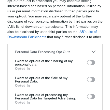
opt-out request is processed you may continue seeing
stringa turizmas, atšaukiamos pažintinės kelionės
interest-based ads based on personal information utilized by
us or personal information disclosed to third parties prior to
Žinios
|
Pasaulis
your opt-out. You may separately opt-out of the further
disclosure of your personal information by third parties on the
IAB’s list of downstream participants. This information may
00:04:59
Triukšmas dėl neprižiūrėtų kapaviečių: užsiminė apie
also be disclosed by us to third parties on the
IAB’s List of
griežtesnes taisykles
Downstream Participants
that may further disclose it to other
third parties.
Žinios
|
Lietuvos diena
Personal Data Processing Opt Outs
00:03:38
Ant Gedimino pilies kalno stūksantis vilkas sukėlė
I want to opt-out of the Sharing of my
personal data.
dvejopų nuomonių: nepagailėjo ir kritikos
Opted In
Žinios
|
Lietuvos diena
I want to opt-out of the Sale of my
Personal Data.
Opted In
00:00:45
Naują savaitę pradėsime su krituliais: temperatūra kris,
I want to opt-out of processing my
stiprės vėjas
Personal Data for Targeted Advertising.
Opted In
Žinios
|
Orai