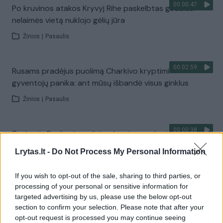
00:00:47
Po kruvinos atakos Kryvyj Rihe paskelbtas gedulas:
nelaimės vietą nuklojo gėlių jūra
Žinios
|
Pasaulis
00:02:59
Rusams pradėjus puolimą Charkivo kryptimi –
gyventojų panika: ant mūsų išbandė visus ginklus
Žinios
|
Pasaulis
00:00:38
Tęsiantis Rusijos invazijai – dar vienos ukrainiečių
Velykos komendanto valandomis
Lrytas.lt -
Do Not Process My Personal Information
Žinios
|
Pasaulis
If you wish to opt-out of the sale, sharing to third parties, or
processing of your personal or sensitive information for
00:01:03
Pabėgę iš karo Ukrainoje žmonės daug sau negali leisti:
targeted advertising by us, please use the below opt-out
šiais metais vietoje eglės – tik kelios šakelės
section to confirm your selection. Please note that after your
opt-out request is processed you may continue seeing