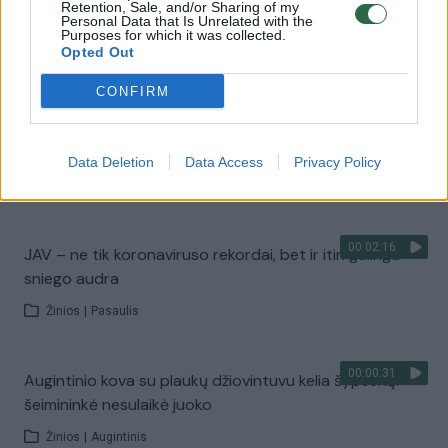
Į Lietuvą atslenka arktinis šaltis – savaitgalį šalį
Retention, Sale, and/or Sharing of my
Personal Data that Is Unrelated with the
sukaustys speigas
Purposes for which it was collected.
Opted Out
Žinios
|
Orai
CONFIRM
00:00:54
Kinija suteikė sąlyginį leidimą platinti „Sinopharm“
vakciną nuo koronaviruso
Data Deletion
Data Access
Privacy Policy
Žinios
|
Pasaulis
00:02:16
JAV – ne tik koronaviruso rekordai, bet ir itin galinga
sniego audra
Žinios
|
Pasaulis
00:00:31
Augintinio kova su plaukų džiovintuvu kelia šypseną:
šeimininkė nesulaikė juoko
Žinios
|
Augintinis