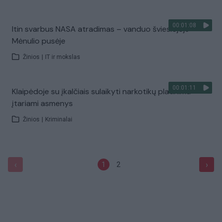
00:01:08
Itin svarbus NASA atradimas – vanduo šviesiojoje
Mėnulio pusėje
Žinios
|
IT ir mokslas
00:01:11
Klaipėdoje su įkalčiais sulaikyti narkotikų platinimu
įtariami asmenys
Žinios
|
Kriminalai
‹
›
1
2