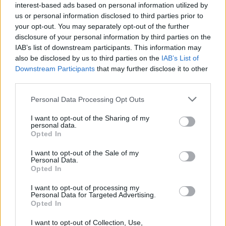
Žinios
|
Pasaulis
interest-based ads based on personal information utilized by
us or personal information disclosed to third parties prior to
your opt-out. You may separately opt-out of the further
00:01:05
Neramumai Sirijoje: šiaurinėje dalyje per du
disclosure of your personal information by third parties on the
sprogdinimus žuvo 12 mažiausiai žmonių
IAB’s list of downstream participants. This information may
also be disclosed by us to third parties on the
IAB’s List of
Žinios
|
Pasaulis
Downstream Participants
that may further disclose it to other
third parties.
00:01:57
Lenkijoje tęsiasi protestai prieš beveik visišką abortų
Personal Data Processing Opt Outs
draudimą
I want to opt-out of the Sharing of my
personal data.
Žinios
|
Pasaulis
Opted In
I want to opt-out of the Sale of my
Personal Data.
00:01:04
Archeologų radinys Peru: prieš 500 metų inkų
Opted In
visuomenės elitui priklausiusių vaikų palaikai
I want to opt-out of processing my
Žinios
|
Pasaulis
Personal Data for Targeted Advertising.
Opted In
I want to opt-out of Collection, Use,
00:01:13