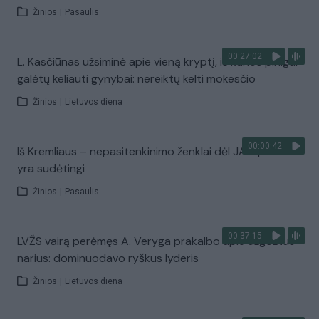
Žinios
|
Pasaulis
00:27:02
L. Kasčiūnas užsiminė apie vieną kryptį, iš kurios pinigai
galėtų keliauti gynybai: nereiktų kelti mokesčio
Žinios
|
Lietuvos diena
00:00:42
Iš Kremliaus – nepasitenkinimo ženklai dėl JAV: pokalbai
yra sudėtingi
Žinios
|
Pasaulis
00:37:15
LVŽS vairą perėmęs A. Veryga prakalbo apie užgožtus
narius: dominuodavo ryškus lyderis
Žinios
|
Lietuvos diena