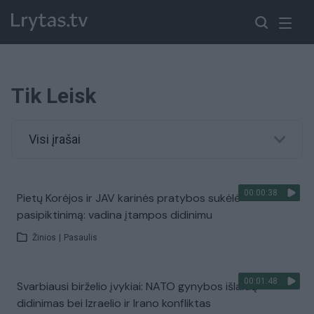
Tik Leisk
Visi įrašai
00:00:38
Pietų Korėjos ir JAV karinės pratybos sukėlė
pasipiktinimą: vadina įtampos didinimu
Žinios
|
Pasaulis
00:01:48
Svarbiausi birželio įvykiai: NATO gynybos išlaidų
didinimas bei Izraelio ir Irano konfliktas