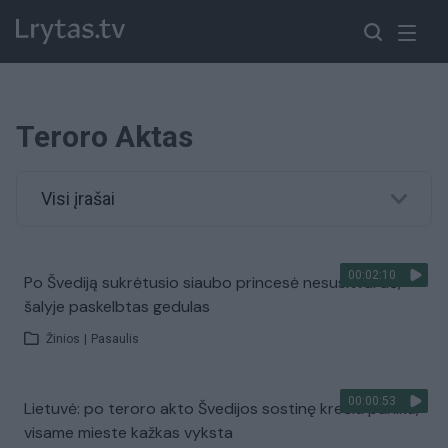
Teroro Aktas
Visi įrašai
00:02:10
Po Švediją sukrėtusio siaubo princesė nesusitvardė,
šalyje paskelbtas gedulas
Žinios
|
Pasaulis
00:00:53
Lietuvė: po teroro akto Švedijos sostinę krečia panika,
visame mieste kažkas vyksta