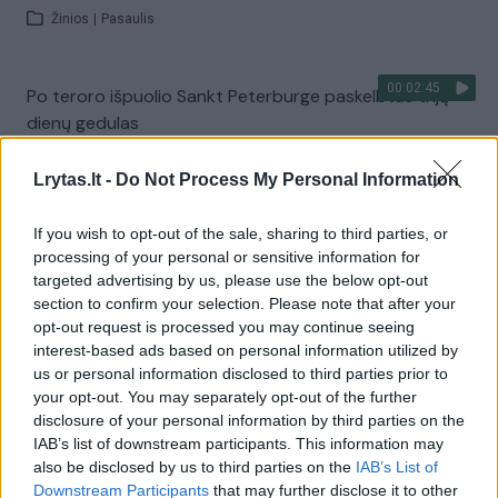
Žinios
|
Pasaulis
00:02:45
Po teroro išpuolio Sankt Peterburge paskelbtas trijų
dienų gedulas
Žinios
|
Pasaulis
Lrytas.lt -
Do Not Process My Personal Information
00:00:17
Borisas Johnsonas: žudikų dar nežinome, bet mintimis
If you wish to opt-out of the sale, sharing to third parties, or
processing of your personal or sensitive information for
esame su nužudytųjų artimaisiais
targeted advertising by us, please use the below opt-out
Žinios
|
Pasaulis
section to confirm your selection. Please note that after your
opt-out request is processed you may continue seeing
interest-based ads based on personal information utilized by
Užkirstas kelias teroro aktui Belgijoje: vyras norėjo
us or personal information disclosed to third parties prior to
your opt-out. You may separately opt-out of the further
įvažiuoti į minią
disclosure of your personal information by third parties on the
Žinios
|
Pasaulis
IAB’s list of downstream participants. This information may
also be disclosed by us to third parties on the
IAB’s List of
Downstream Participants
that may further disclose it to other