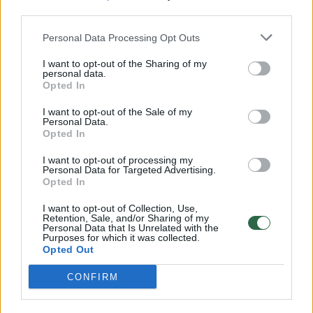
Jeruzalė sukrėsta: baiminamasi naujų išpuolių
third parties.
Žinios
|
Pasaulis
Personal Data Processing Opt Outs
I want to opt-out of the Sharing of my
personal data.
Vandenyje rastos sudužusio „EgyptAir“ lėktuvo
Opted In
nuolaužos
I want to opt-out of the Sale of my
Personal Data.
Žinios
|
Pasaulis
Opted In
I want to opt-out of processing my
Saulius Skvernelis ramina lietuvius dėl galimų išpuolių
Personal Data for Targeted Advertising.
Opted In
Žinios
|
Lietuvos diena
I want to opt-out of Collection, Use,
Retention, Sale, and/or Sharing of my
Personal Data that Is Unrelated with the
Purposes for which it was collected.
Dramblio Kaulo Krantas: teroristai kurorte nušovė 16
Opted Out
žmonių
CONFIRM
Žinios
|
Pasaulis