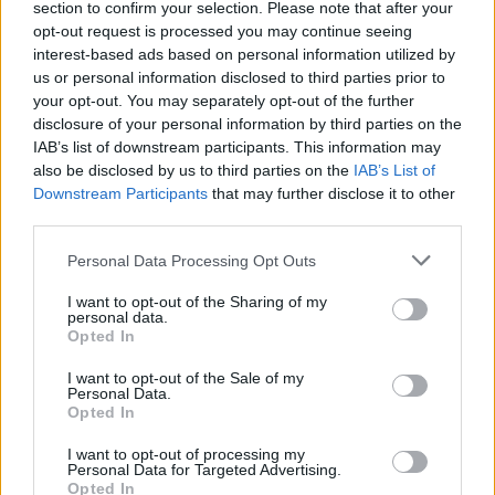
section to confirm your selection. Please note that after your
00:00:38
Į Teksasą grįžta arktinis šaltis: galimi elektros tiekimo
opt-out request is processed you may continue seeing
sutrikimai, gyventojams siunčiami perspėjimai
interest-based ads based on personal information utilized by
us or personal information disclosed to third parties prior to
Žinios
|
Pasaulis
your opt-out. You may separately opt-out of the further
disclosure of your personal information by third parties on the
IAB’s list of downstream participants. This information may
00:01:10
Nesėkmingas bandymas: sugedo „Space X“ raketa,
also be disclosed by us to third parties on the
IAB’s List of
praėjus vos keliosm minutėms po paleidimo
Downstream Participants
that may further disclose it to other
third parties.
Žinios
|
IT ir mokslas
Personal Data Processing Opt Outs
00:00:35
I want to opt-out of the Sharing of my
Nors Beryl silpnėja, toliau niokoja valstijas: audra
personal data.
nunešė ne vieno namo stogą
Opted In
Žinios
|
Pasaulis
I want to opt-out of the Sale of my
Personal Data.
Opted In
00:00:50
Beryl pasiekė Teksasą: siekiant apsaugoti degalinių
I want to opt-out of processing my
kolonėles – ėmėsi neįprasto būdo tą padaryti
Personal Data for Targeted Advertising.
Opted In