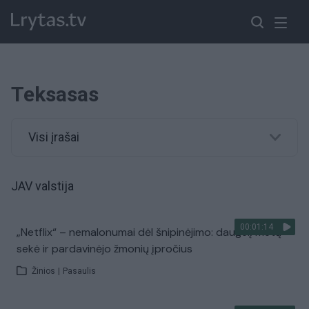
Teksasas
Visi įrašai
JAV valstija
00:01:14
„Netflix“ – nemalonumai dėl šnipinėjimo: daugelį metų
sekė ir pardavinėjo žmonių įpročius
Žinios
|
Pasaulis