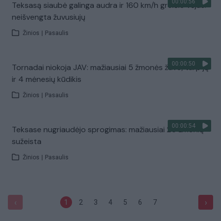
00:00:56
Teksasą siaubė galinga audra ir 160 km/h greičio vėjas:
neišvengta žuvusiujų
Žinios
|
Pasaulis
00:00:50
Tornadai niokoja JAV: mažiausiai 5 žmonės žuvo, tarp jų
ir 4 mėnesių kūdikis
Žinios
|
Pasaulis
00:00:54
Teksase nugriaudėjo sprogimas: mažiausiai 20 žmonių
sužeista
Žinios
|
Pasaulis
‹
›
1
2
3
4
5
6
7