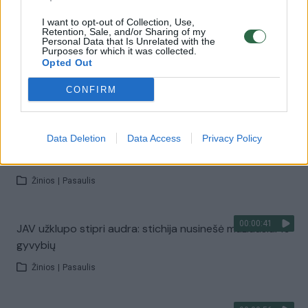
Žinios
|
Pasaulis
I want to opt-out of Collection, Use,
Retention, Sale, and/or Sharing of my
Personal Data that Is Unrelated with the
Purposes for which it was collected.
00:00:38
Atogrąžų audra Beryl pasiekė JAV: pamatykite gamtos
Opted Out
stichijos talžomą Hiustoną
CONFIRM
Žinios
|
Pasaulis
00:00:43
Data Deletion
Data Access
Privacy Policy
Smarki audra nusiaubė Teksasą: virto medžiai, kelio
ženklai, miesto parkai užtvindyti
Žinios
|
Pasaulis
00:00:41
JAV užklupo stipri audra: stichija nusinešė mažiausiai 15
gyvybių
Žinios
|
Pasaulis