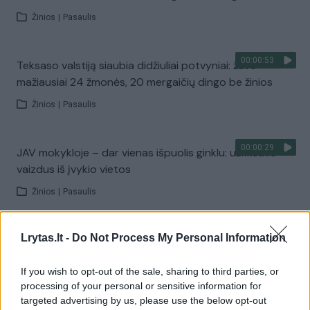
Žinios
|
Pasaulis
00:00:53
Teksaso valstiją siaubia didžiuliai potvyniai: žuvo
mažiausiai 24 žmonės, 20 mergaičių dingo be žinios
Žinios
|
Pasaulis
00:00:29
JAV mokykloje – dar vienas išpuolis ginklu: užfiksavo
vaizdus iš įvykio vietos
Žinios
|
Pasaulis
00:00:41
Lrytas.lt -
Do Not Process My Personal Information
JAV sparčiai plinta tymai: mirė du žmonės, beveik visi
užsikrėtę – neskiepyti
If you wish to opt-out of the sale, sharing to third parties, or
Žinios
|
Pasaulis
processing of your personal or sensitive information for
targeted advertising by us, please use the below opt-out