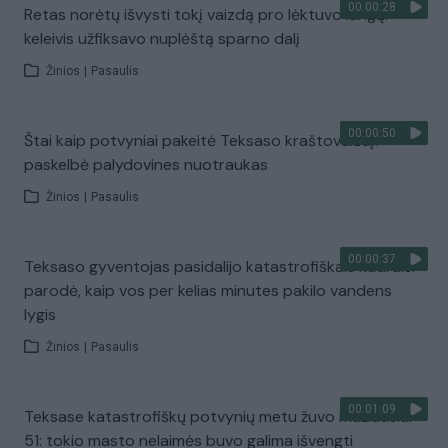
00:00:28
Retas norėtų išvysti tokį vaizdą pro lėktuvo langą:
keleivis užfiksavo nuplėštą sparno dalį
Žinios
|
Pasaulis
00:00:50
Štai kaip potvyniai pakeitė Teksaso kraštovaizdį:
paskelbė palydovines nuotraukas
Žinios
|
Pasaulis
00:00:37
Teksaso gyventojas pasidalijo katastrofiškais kadrais:
parodė, kaip vos per kelias minutes pakilo vandens
lygis
Žinios
|
Pasaulis
00:01:09
Teksase katastrofiškų potvynių metu žuvo mažiausiai
51: tokio masto nelaimės buvo galima išvengti