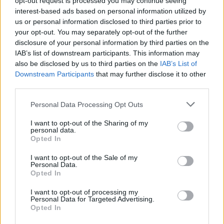
opt-out request is processed you may continue seeing
interest-based ads based on personal information utilized by
Žinios
|
Pasaulis
us or personal information disclosed to third parties prior to
your opt-out. You may separately opt-out of the further
disclosure of your personal information by third parties on the
00:00:57
Buvusiam Ukrainos prorusiškų separatistų vadui I.
IAB’s list of downstream participants. This information may
Girkinui – 4 metai kalėjimo už ekstremizmo raginimą
also be disclosed by us to third parties on the
IAB’s List of
Downstream Participants
that may further disclose it to other
Žinios
|
Pasaulis
third parties.
Personal Data Processing Opt Outs
00:01:09
Prancūzijoje egzekuciją mokytojui įvykdę paaugliai
išgirdo teismo verdiktus: kalėjimo visi išvengė
I want to opt-out of the Sharing of my
personal data.
Opted In
Žinios
|
Pasaulis
I want to opt-out of the Sale of my
Personal Data.
00:02:35
V. Čmilytė-Nielsen nesmerkia Liberalų sąjūdžio: partija
Opted In
smarkiai pasikeitusi nuo E. Masiulio laikų
I want to opt-out of processing my
Personal Data for Targeted Advertising.
Žinios
|
Kriminalai
Opted In