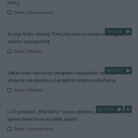
metų
Žinios
|
Lietuvos diena
00:00:48
Artėja finišo tiesioji: Pietų Korėjos prezidentas išgirs
teismo nuosprendį
Žinios
|
Pasaulis
00:00:27
Sakartvelo opozicija pergalės nepasiekė: teismas
atmetė reikalavimus panaikinti rinkimų rezultatus
Žinios
|
Pasaulis
00:10:18
LAT pristatė „MG Baltic“ bylos detales: įvardijo, kodėl
sprendimai buvo modifikuojami
Žinios
|
Lietuvos diena