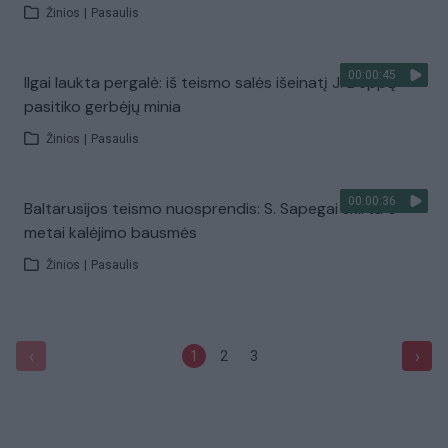
Žinios
|
Pasaulis
00:00:45
Ilgai laukta pergalė: iš teismo salės išeinatį J. Deppą
pasitiko gerbėjų minia
Žinios
|
Pasaulis
00:00:36
Baltarusijos teismo nuosprendis: S. Sapegai skirta 6
metai kalėjimo bausmės
Žinios
|
Pasaulis
‹
›
1
2
3