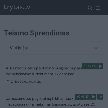
Teismo Sprendimas
Visi įrašai
00:02:11
A. Bagdonui teks paploninti piniginę: pripažintas kaltu
dėl sukčiavimo ir dokumentų klastojimo
Žinios
|
Lietuvos diena
00:09:25
Už mažametės pagrobimą ir kitus nusikaltimus – G.
Filipavičiui skirta maksimali bausmė: už grotų sės 20