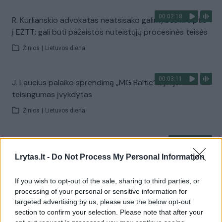
00:02:18
R. Kurlianskio advokatas neatsisako galimybės kreiptis
į EŽTT: gali būti pažeistos nuteistųjų procesinės teisės
Žinios
|
Lietuvos diena
00:03:11
J. Laucius palaiko sprendimą „MG Baltic“ byloje:
teisingumas įvykdytas
Žinios
|
Lietuvos diena
01:16:26
LAT paskelbė sprendimą „MG Baltic“ byloje: nuteistieji
toliau atliks laisvės atėmimo bausmes
Lrytas.lt -
Do Not Process My Personal Information
Žinios
|
Lietuvos diena
If you wish to opt-out of the sale, sharing to third parties, or
processing of your personal or sensitive information for
targeted advertising by us, please use the below opt-out
00:00:52
Kinijoje nuteisti už demokratiją pasisakantys aktyvistai:
section to confirm your selection. Please note that after your
gresia laisvės atėmimas iki gyvos galvos