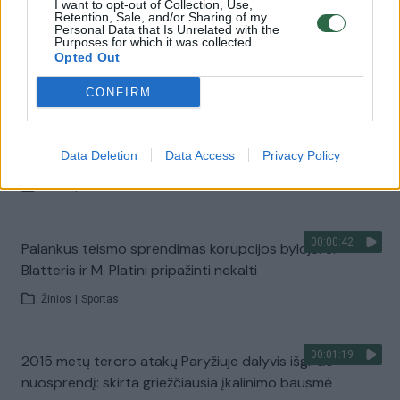
I want to opt-out of Collection, Use,
Retention, Sale, and/or Sharing of my
00:02:47
Rekordinį kyšį paėmęs V. Šiliauskas kalėjimo išvengė –
Personal Data that Is Unrelated with the
Purposes for which it was collected.
teismas skyrė baudą
Opted Out
Žinios
|
Lietuvos diena
CONFIRM
00:03:24
Į šulinį mažamečius sumetęs vyras sulaukė teismo
sprendimo: išgirdę verdiktą gyventojai liko šokiruoti
Data Deletion
Data Access
Privacy Policy
Žinios
|
Lietuvos diena
00:00:42
Palankus teismo sprendimas korupcijos byloje: S.
Blatteris ir M. Platini pripažinti nekalti
Žinios
|
Sportas
00:01:19
2015 metų teroro atakų Paryžiuje dalyvis išgirdo
nuosprendį: skirta griežčiausia įkalinimo bausmė