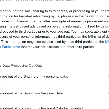
00:00:46
00:00
nesius TKS praleidę
Istorinis momentas trims šalims
to opt-out of the sale, sharing to third parties, or processing of your per
ai sugrįžo į žemę:
kosmosą pakilo „Axiom-4“
formation for targeted advertising by us, please use the below opt-out s
 pirmąsias akimirkas
erdvėlaivis
r selection. Please note that after your opt-out request is processed y
eing interest-based ads based on personal information utilized by us or
IT ir mokslas
Žinios
|
Pasaulis
disclosed to third parties prior to your opt-out. You may separately opt-
losure of your personal information by third parties on the IAB’s list of
. This information may also be disclosed by us to third parties on the
IA
00:00:33
00:01
ėnesius kosmose įstrigę
Sėkminga „SpaceX“ operacija:
Participants
that may further disclose it to other third parties.
ai grįžta namo: pranešė,
pasiekė TKS su ilgiau nei 9 mė
nusileidimas
įstrigusiais astronautais
Pasaulis
Žinios
|
Pasaulis
l Data Processing Opt Outs
o opt-out of the Sharing of my personal data.
00:00:41
00:01
s reginys: užfiksavo
Septintoji „SpaceX“ misija į orb
In
usileidimą tarp ryškių
platformą: atliks du eksperim
o opt-out of the Sale of my Personal Data.
Žinios
|
IT ir mokslas
In
Pasaulis
to opt-out of processing my Personal Data for Targeted