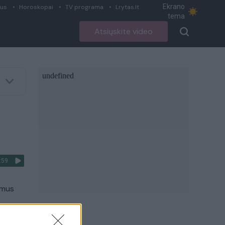
Ekrano
ius
Horoskopai
TV programa
Lrytas.lt
tema
Atsiųskite video
:59
imus