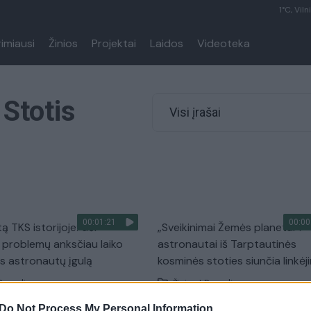
1°C, Viln
rimiausi
Žinios
Projektai
Laidos
Videoteka
Stotis
Visi įrašai
00:01:21
00:00
ą TKS istorijoje: dėl
„Sveikinimai Žemės planetai“:
 problemų anksčiau laiko
astronautai iš Tarptautinės
 astronautų įgulą
kosminės stoties siunčia linkėj
Pasaulis
Žinios
|
Pasaulis
Do Not Process My Personal Information