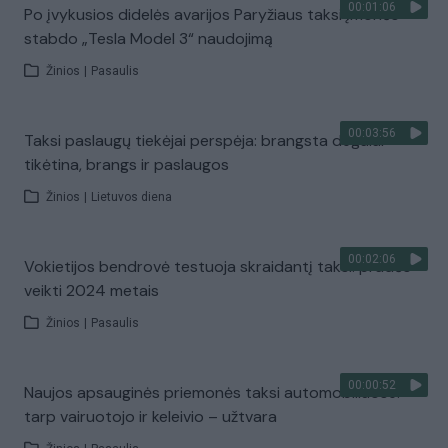
00:01:06
Po įvykusios didelės avarijos Paryžiaus taksi įmonės
stabdo „Tesla Model 3“ naudojimą
Žinios
|
Pasaulis
00:03:56
Taksi paslaugų tiekėjai perspėja: brangsta degalai –
tikėtina, brangs ir paslaugos
Žinios
|
Lietuvos diena
00:02:06
Vokietijos bendrovė testuoja skraidantį taksi: pradės
veikti 2024 metais
Žinios
|
Pasaulis
00:00:52
Naujos apsauginės priemonės taksi automobiliuose:
tarp vairuotojo ir keleivio – užtvara