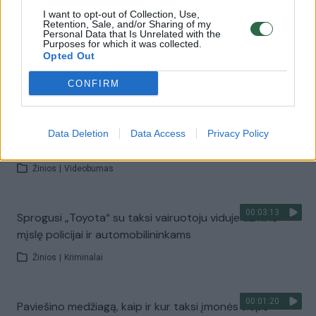
I want to opt-out of Collection, Use,
Retention, Sale, and/or Sharing of my
Personal Data that Is Unrelated with the
00:02:50
Klaipėdiečiai nerimauja dėl keliuose esančio taksi
Purposes for which it was collected.
vairuotojo – situacija kritinė
Opted Out
Žinios
|
Videobumas
CONFIRM
00:01:04
Vilnietį papiktino taksisto vairavimas – atrodo, kad jie
Data Deletion
Data Access
Privacy Policy
nieko nebijo
Žinios
|
Videobumas
00:03:13
Sprogusi „Toyota“ su taksi vairuotoju viduje užminė
mįslę policijai ir automobilininkams
Žinios
|
Kriminalai
00:01:20
Paviešino medžiagą, kaip ir kur taksi įmonės slėpė