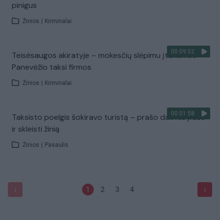
pinigus
Žinios
|
Kriminalai
00:09:52
Teisėsaugos akiratyje – mokesčių slėpimu įtariamos
Panevėžio taksi firmos
Žinios
|
Kriminalai
00:01:58
Taksisto poelgis šokiravo turistą – prašo dalintis įrašu
ir skleisti žinią
Žinios
|
Pasaulis
‹
›
1
2
3
4