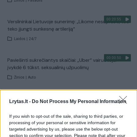
Žinios
|
Pasaulis
00:20:55
Verslininkai Lietuvoje sunerimę: „Likome nesuprasti, tad
teko įjungti sunkesnę artileriją“
Laidos
|
24/7
00:00:50
Paviešinti sukrečiantys skaičiai: „Uber“ vairuotojai
įvykdė 6 tūkst. seksualinių užpuolimų
Žinios
|
Auto
00:01:05
Į orą pakilo pirmasis skraidantis taksi – technologijų
Lrytas.lt -
Do Not Process My Personal Information
era įgauna pagreitį
If you wish to opt-out of the sale, sharing to third parties, or
Žinios
|
Pasaulis
processing of your personal or sensitive information for
targeted advertising by us, please use the below opt-out
00:01:54
section to confirm your selection. Please note that after your