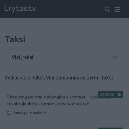
Taksi
Visi įrašai
Viskas apie Taksi, Visi straipsniai su žyme Taksi
00:00:20
Vairavimą perima pažangios sistemos – išsikvietęs
taksi sulaukė automobilio be vairuotojo
Žinios
|
IT ir mokslas