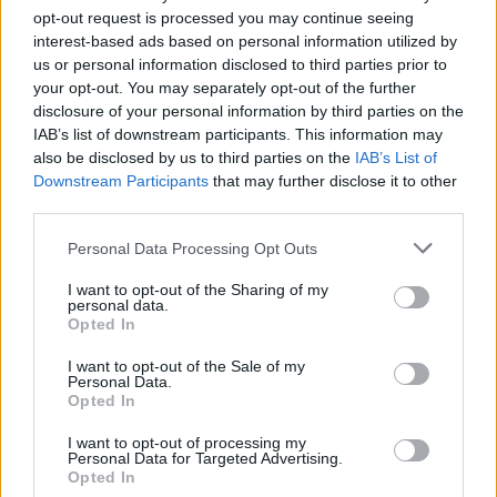
Įsiutęs taksistas Vilniuje užsipuolė moterį: riebiai iškeikė
opt-out request is processed you may continue seeing
ir net grasino
interest-based ads based on personal information utilized by
us or personal information disclosed to third parties prior to
Žinios
|
Videobumas
your opt-out. You may separately opt-out of the further
disclosure of your personal information by third parties on the
00:00:58
IAB’s list of downstream participants. This information may
Į protestuotojų minią įsirėžęs taksi automobilis sukėlė
also be disclosed by us to third parties on the
IAB’s List of
paniką
Downstream Participants
that may further disclose it to other
third parties.
Žinios
|
Pasaulis
Personal Data Processing Opt Outs
00:00:45
Vilniuje užfiksavo nesuvokiamą taksi keleivio elgesį
I want to opt-out of the Sharing of my
kelyje – tikslo galėjo nepasiekti
personal data.
Opted In
Žinios
|
Videobumas
I want to opt-out of the Sale of my
Personal Data.
Opted In
00:00:32
Madrido gatves blokavo šimtai protestuojančių
I want to opt-out of processing my
taksistų
Personal Data for Targeted Advertising.
Opted In
Žinios
|
Pasaulis