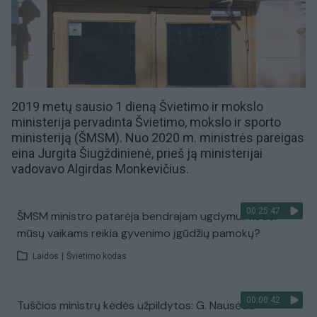
2019 metų sausio 1 dieną Švietimo ir mokslo
ministerija pervadinta Švietimo, mokslo ir sporto
ministeriją (ŠMSM). Nuo 2020 m. ministrės pareigas
eina
Jurgita Šiugždinienė
, prieš ją ministerijai
vadovavo
Algirdas Monkevičius
.
00:25:47
ŠMSM ministro patarėja bendrajam ugdymui: kodėl
mūsų vaikams reikia gyvenimo įgūdžių pamokų?
Laidos
|
Švietimo kodas
00:00:42
Tuščios ministrų kėdės užpildytos: G. Nausėda