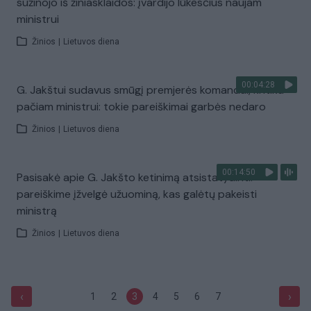
sužinojo iš žiniasklaidos: įvardijo lūkesčius naujam
ministrui
Žinios
|
Lietuvos diena
00:04:28
G. Jakštui sudavus smūgį premjerės komandai, kritika
pačiam ministrui: tokie pareiškimai garbės nedaro
Žinios
|
Lietuvos diena
00:14:50
Pasisakė apie G. Jakšto ketinimą atsistatydinti:
pareiškime įžvelgė užuominą, kas galėtų pakeisti
ministrą
Žinios
|
Lietuvos diena
‹
›
1
2
3
4
5
6
7