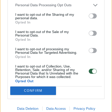
00:01:26
I. Šimonytė išlieka paslaptinga ŠMSM ministro klausimu:
Personal Data Processing Opt Outs
kandidatūrą netrukus teiks G. Nausėdai
I want to opt-out of the Sharing of my
personal data.
Žinios
|
Lietuvos diena
Opted In
I want to opt-out of the Sale of my
00:07:53
Personal Data.
Atsakė, kodėl kilo konfliktas tarp lietuvių literatūros
Opted In
instituto ir ŠMSM: atskleidė, kokių priemonių imsis
I want to opt-out of processing my
Žinios
|
Lietuvos diena
Personal Data for Targeted Advertising.
Opted In
00:20:46
I want to opt-out of Collection, Use,
Prezidento patarėjas patikslino dėl Vyriausybės
Retention, Sale, and/or Sharing of my
perkrovimo: nurodė dvi ministerijas
Personal Data that Is Unrelated with the
Purposes for which it was collected.
Opted Out
Laidos
|
Lietuva tiesiogiai
CONFIRM
00:24:47
„Pusvalandis su Valatka“ 2024-05-03
Laidos
|
Pusvalandis su Valatka
Data Deletion
Data Access
Privacy Policy