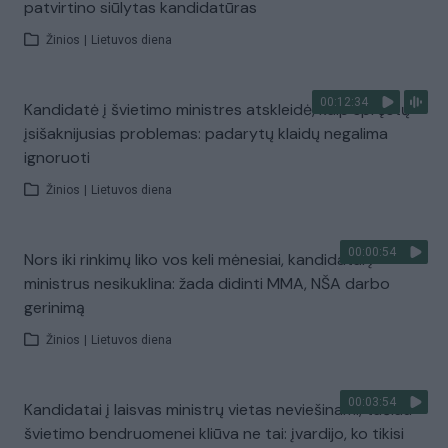
patvirtino siūlytas kandidatūras
Žinios
|
Lietuvos diena
00:12:34
Kandidatė į švietimo ministres atskleidė, kaip spręstų
įsišaknijusias problemas: padarytų klaidų negalima
ignoruoti
Žinios
|
Lietuvos diena
00:00:54
Nors iki rinkimų liko vos keli mėnesiai, kandidatai į
ministrus nesikuklina: žada didinti MMA, NŠA darbo
gerinimą
Žinios
|
Lietuvos diena
00:03:54
Kandidatai į laisvas ministrų vietas neviešinami, tačiau
švietimo bendruomenei kliūva ne tai: įvardijo, ko tikisi