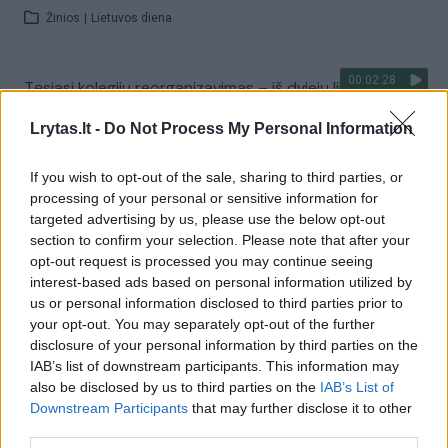
Žinios
|
Lietuvos diena
00:02:28
Tęsiasi kolegijų reorganizavimas – iš dviejų liks tik viena
su nauju pavadinimu: laukia ir dar daugiau pokyčių
Lrytas.lt -
Do Not Process My Personal Information
Žinios
|
Lietuvos diena
If you wish to opt-out of the sale, sharing to third parties, or
processing of your personal or sensitive information for
00:03:30
Nors ŠMSM įsiklausė į pastabas ir žada pokyčius, jais
targeted advertising by us, please use the below opt-out
patenkinti ne visi: esą kuriamos naujos problemos
section to confirm your selection. Please note that after your
opt-out request is processed you may continue seeing
Žinios
|
Lietuvos diena
interest-based ads based on personal information utilized by
us or personal information disclosed to third parties prior to
your opt-out. You may separately opt-out of the further
00:17:20
ŠMSM pristatė egzaminų pokyčius: aptarė, kas keisis
disclosure of your personal information by third parties on the
nuo ateinančių mokslo metų
IAB’s list of downstream participants. This information may
also be disclosed by us to third parties on the
IAB’s List of
Žinios
|
Lietuvos diena
Downstream Participants
that may further disclose it to other
third parties.