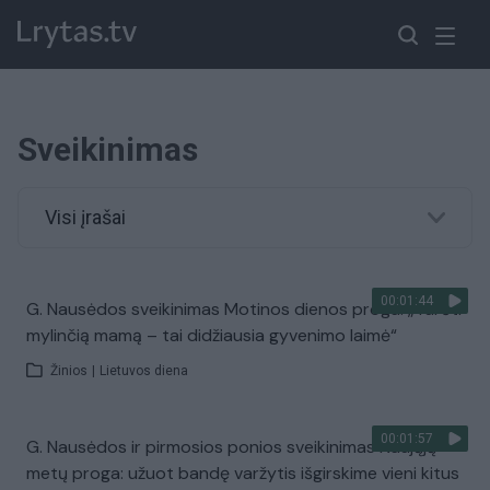
Sveikinimas
Visi įrašai
00:01:44
G. Nausėdos sveikinimas Motinos dienos proga: „Turėti
mylinčią mamą – tai didžiausia gyvenimo laimė“
Žinios
|
Lietuvos diena
00:01:57
G. Nausėdos ir pirmosios ponios sveikinimas Naujųjų
metų proga: užuot bandę varžytis išgirskime vieni kitus