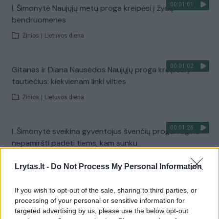
00:01:01
I. Šimonytė Naujųjų metų proga kreipėsi į žydų
bendruomenes
Žinios
|
Lietuvos diena
00:01:02
Gitanas ir Diana Nausėdos Naujųjų proga kreipėsi į
tautiečius: kiekvienam linki vilties
Žinios
|
Lietuvos diena
00:01:26
I. Šimonytė sveikina gyventojus švenčių proga: ragina
nepamiršti padėti tiems, kam sunku
Žinios
|
Lietuvos diena
Lrytas.lt -
Do Not Process My Personal Information
00:01:48
If you wish to opt-out of the sale, sharing to third parties, or
Po iššūkių kupinų metų – V. Čmilytės-Nielsen
processing of your personal or sensitive information for
palinkėjimas: akcentavo, kaip svarbu puoselėti viltį
targeted advertising by us, please use the below opt-out