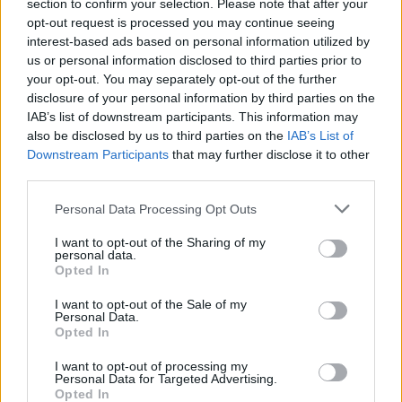
section to confirm your selection. Please note that after your
Žinios
|
Lietuvos diena
opt-out request is processed you may continue seeing
interest-based ads based on personal information utilized by
00:00:53
us or personal information disclosed to third parties prior to
J. Bidenas kalėdinio sveikinimo metu palinkėjo Amerikai
your opt-out. You may separately opt-out of the further
mažiau „politinių nuodų“
disclosure of your personal information by third parties on the
IAB’s list of downstream participants. This information may
Žinios
|
Pasaulis
also be disclosed by us to third parties on the
IAB’s List of
Downstream Participants
that may further disclose it to other
00:00:51
third parties.
Kariuomenės dienos proga Lietuvą pasveikino Ukrainos
ginkluotųjų pajėgų vadas: mus jungia bendros vertybės
Personal Data Processing Opt Outs
Žinios
|
Pasaulis
I want to opt-out of the Sharing of my
personal data.
Opted In
00:01:37
96-ąjį gimtadienį švenčiančiam V. Adamkui – G.
I want to opt-out of the Sale of my
Nausėdos sveikinimas: išskyrė labiausiai žavinčią
Personal Data.
savybę
Opted In
Žinios
|
Lietuvos diena
I want to opt-out of processing my
Personal Data for Targeted Advertising.
Opted In