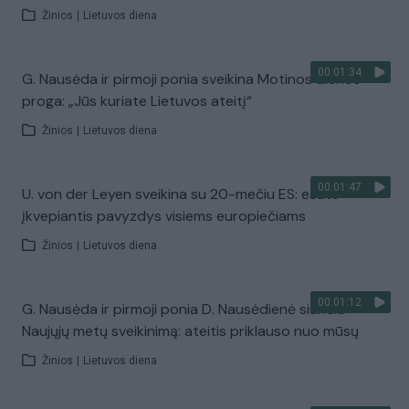
Žinios
|
Lietuvos diena
00:01:34
G. Nausėda ir pirmoji ponia sveikina Motinos dienos
proga: „Jūs kuriate Lietuvos ateitį“
Žinios
|
Lietuvos diena
00:01:47
U. von der Leyen sveikina su 20-mečiu ES: esate
įkvepiantis pavyzdys visiems europiečiams
Žinios
|
Lietuvos diena
00:01:12
G. Nausėda ir pirmoji ponia D. Nausėdienė siunčia
Naujųjų metų sveikinimą: ateitis priklauso nuo mūsų
Žinios
|
Lietuvos diena