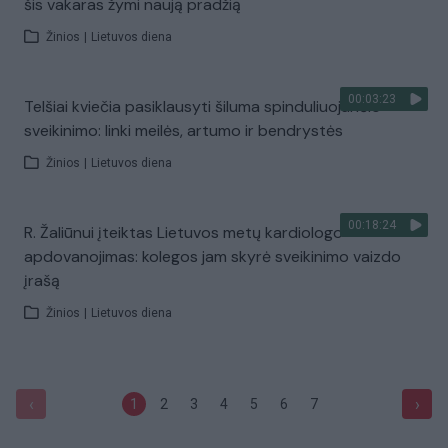
šis vakaras žymi naują pradžią
Žinios
|
Lietuvos diena
00:03:23
Telšiai kviečia pasiklausyti šiluma spinduliuojančio
sveikinimo: linki meilės, artumo ir bendrystės
Žinios
|
Lietuvos diena
00:18:24
R. Žaliūnui įteiktas Lietuvos metų kardiologo
apdovanojimas: kolegos jam skyrė sveikinimo vaizdo
įrašą
Žinios
|
Lietuvos diena
‹
›
1
2
3
4
5
6
7