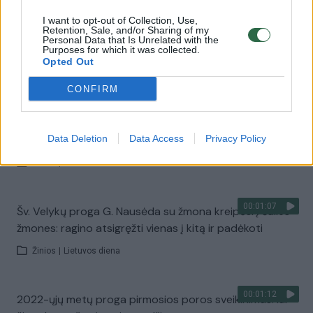
00:00:36
I. Šimonytė pasveikino žydus su viena svarbiausių jų
I want to opt-out of Collection, Use,
Retention, Sale, and/or Sharing of my
švenčių – Naujaisiais metais
Personal Data that Is Unrelated with the
Purposes for which it was collected.
Žinios
|
Lietuvos diena
Opted Out
CONFIRM
00:10:58
Prezidentas pasveikino ugniagesius gelbėtojus Šv.
Florijono dienos proga: norėdami padėti kitiems, turime
būti stiprūs
Data Deletion
Data Access
Privacy Policy
Žinios
|
Lietuvos diena
00:01:07
Šv. Velykų proga G. Nausėda su žmona kreipėsi į šalies
žmones: ragino atsigręžti vienas į kitą ir padėkoti
Žinios
|
Lietuvos diena
00:01:12
2022-ųjų metų proga pirmosios poros sveikinimas: lai