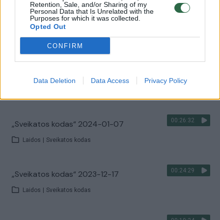
Retention, Sale, and/or Sharing of my
Personal Data that Is Unrelated with the
Purposes for which it was collected.
00:21:15
„Sveikatos kodas“ 2024-01-21
Opted Out
Laidos
|
Sveikatos kodas
CONFIRM
00:19:07
„Sveikatos kodas“ 2024-01-14
Data Deletion
Data Access
Privacy Policy
Laidos
|
Sveikatos kodas
00:26:32
„Sveikatos kodas“ 2024-01-07
Laidos
|
Sveikatos kodas
00:24:29
„Sveikatos kodas“ 2023-12-17
Laidos
|
Sveikatos kodas