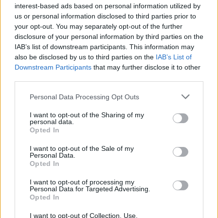
interest-based ads based on personal information utilized by
Laidos
|
Sveikatos kodas
us or personal information disclosed to third parties prior to
your opt-out. You may separately opt-out of the further
disclosure of your personal information by third parties on the
00:25:44
„Sveikatos kodas“ 2024-02-18
IAB’s list of downstream participants. This information may
also be disclosed by us to third parties on the
IAB’s List of
Laidos
|
Sveikatos kodas
Downstream Participants
that may further disclose it to other
third parties.
00:24:49
„Sveikatos kodas“ 2024-02-11
Personal Data Processing Opt Outs
Laidos
|
Sveikatos kodas
I want to opt-out of the Sharing of my
personal data.
Opted In
00:27:19
„Sveikatos kodas“ 2024-02-04
I want to opt-out of the Sale of my
Personal Data.
Laidos
|
Sveikatos kodas
Opted In
I want to opt-out of processing my
Personal Data for Targeted Advertising.
00:22:52
„Sveikatos kodas“ 2024-01-28
Opted In
Laidos
|
Sveikatos kodas
I want to opt-out of Collection, Use,