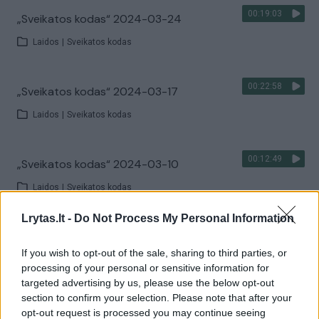
00:19:03
„Sveikatos kodas“ 2024-03-24
Laidos
|
Sveikatos kodas
00:22:58
„Sveikatos kodas“ 2024-03-17
Laidos
|
Sveikatos kodas
00:12:49
„Sveikatos kodas“ 2024-03-10
Laidos
|
Sveikatos kodas
Lrytas.lt -
Do Not Process My Personal Information
00:17:01
„Sveikatos kodas“ 2024-03-03
If you wish to opt-out of the sale, sharing to third parties, or
Laidos
|
Sveikatos kodas
processing of your personal or sensitive information for
targeted advertising by us, please use the below opt-out
section to confirm your selection. Please note that after your
00:23:04
„Sveikatos kodas“ 2024-02-25
opt-out request is processed you may continue seeing