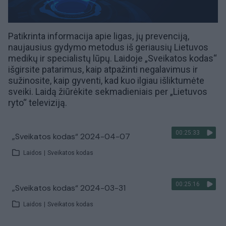
Patikrinta informacija apie ligas, jų prevenciją,
naujausius gydymo metodus iš geriausių Lietuvos
medikų ir specialistų lūpų. Laidoje „Sveikatos kodas“
išgirsite patarimus, kaip atpažinti negalavimus ir
sužinosite, kaip gyventi, kad kuo ilgiau išliktumėte
sveiki. Laidą žiūrėkite sekmadieniais per
„Lietuvos
ryto“ televiziją
.
00:25:33
„Sveikatos kodas“ 2024-04-07
Laidos
|
Sveikatos kodas
00:25:16
„Sveikatos kodas“ 2024-03-31
Laidos
|
Sveikatos kodas