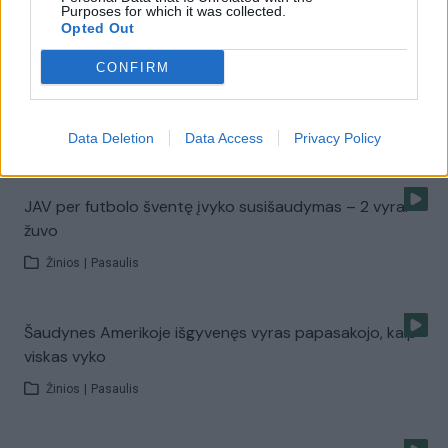
šaudynės
Purposes for which it was collected.
Opted Out
Žinios
|
Pasaulis
CONFIRM
Islamistai Filipinuose iš kalėjimo išlaisvino per 150 kalinių
Žinios
Data Deletion
|
Pasaulis
Data Access
Privacy Policy
JAV per futbolo šventę įvyko susišaudymas – 2 vyrai
žuvo
Žinios
|
Pasaulis
Šaudynes Amerikoje išgyvenęs vyras papasakojo, kaip
viskas vyko
Žinios
|
Pasaulis