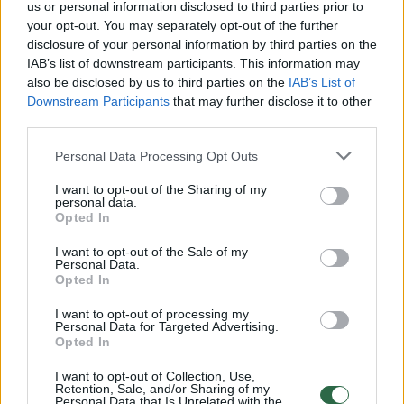
Žinios
|
Pasaulis
us or personal information disclosed to third parties prior to
your opt-out. You may separately opt-out of the further
disclosure of your personal information by third parties on the
00:01:00
Paviešinti šokiruojantys Meksikos pareigūnų ir
IAB’s list of downstream participants. This information may
also be disclosed by us to third parties on the
IAB’s List of
narkotikų kartelio susišaudymo vaizdai
Downstream Participants
that may further disclose it to other
Žinios
|
Pasaulis
third parties.
Personal Data Processing Opt Outs
00:00:37
Paviešinti vaizdai iš susišaudymo Maskvos teisme:
I want to opt-out of the Sharing of my
išvežami kūnai
personal data.
Opted In
Žinios
|
Pasaulis
I want to opt-out of the Sale of my
Personal Data.
Opted In
00:00:28
Per susišaudymą Jungtinėse Valstijose žuvo 4 žmonės
I want to opt-out of processing my
Žinios
|
Pasaulis
Personal Data for Targeted Advertising.
Opted In
I want to opt-out of Collection, Use,
Kraupu: Brazilijoje prieš futbolo rungtynes įvyko
Retention, Sale, and/or Sharing of my
Personal Data that Is Unrelated with the