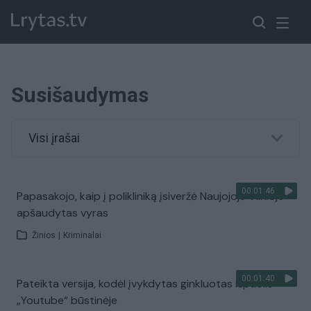
Susišaudymas
Visi įrašai
00:01:46
Papasakojo, kaip į polikliniką įsiveržė Naujojoje Vilnioje
apšaudytas vyras
Žinios
|
Kriminalai
00:01:40
Pateikta versija, kodėl įvykdytas ginkluotas išpuolis
„Youtube“ būstinėje