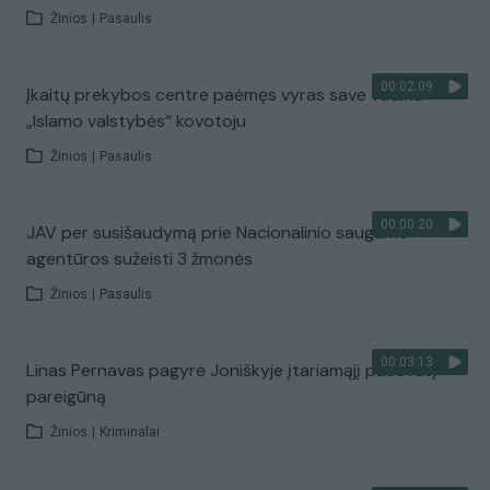
Žinios
|
Pasaulis
00:02:09
Įkaitų prekybos centre paėmęs vyras save vadina
„Islamo valstybės“ kovotoju
Žinios
|
Pasaulis
00:00:20
JAV per susišaudymą prie Nacionalinio saugumo
agentūros sužeisti 3 žmonės
Žinios
|
Pasaulis
00:03:13
Linas Pernavas pagyrė Joniškyje įtariamąjį pašovusį
pareigūną
Žinios
|
Kriminalai