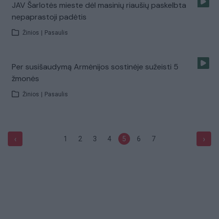
JAV Šarlotės mieste dėl masinių riaušių paskelbta
nepaprastoji padėtis
Žinios
|
Pasaulis
Per susišaudymą Armėnijos sostinėje sužeisti 5
žmonės
Žinios
|
Pasaulis
‹
›
1
2
3
4
5
6
7