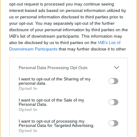
opt-out request is processed you may continue seeing
Žinios
|
Lietuvos diena
interest-based ads based on personal information utilized by
us or personal information disclosed to third parties prior to
your opt-out. You may separately opt-out of the further
00:03:28
„Achemos“ direktorius nemato prasmės reaguoti į
disclosure of your personal information by third parties on the
prašymus dėl kolektyvinės sutarties: tai neduos
IAB’s list of downstream participants. This information may
also be disclosed by us to third parties on the
IAB’s List of
naudos
Downstream Participants
that may further disclose it to other
Žinios
|
Verslas
third parties.
Personal Data Processing Opt Outs
00:01:36
M. Saakašvilis iš kalėjimo klinikos buvo perkeltas į karinę
I want to opt-out of the Sharing of my
ligoninę: gyvybei iškilo pavojus
personal data.
Opted In
Žinios
|
Pasaulis
I want to opt-out of the Sale of my
Personal Data.
Opted In
00:00:37
Bolivijoje tvyro politinė įtampa: įsiplieskė protestai dėl
šalies įstatymo panaikinimo
I want to opt-out of processing my
Personal Data for Targeted Advertising.
Opted In
Žinios
|
Pasaulis