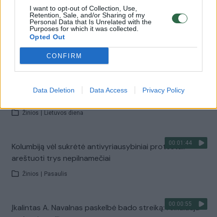
I want to opt-out of Collection, Use,
Retention, Sale, and/or Sharing of my
00:03:25
Personal Data that Is Unrelated with the
Viešojo transporto darbuotojai apie žadamą streiką:
Purposes for which it was collected.
skauduliai kamuoja ištisus metus
Opted Out
Žinios
|
Lietuvos diena
CONFIRM
00:15:18
R. Šimašius apie viešąjį transportą: tai nėra kavos ar
Data Deletion
Data Access
Privacy Policy
bandelių pardavimas – paslauga negali nutrūkti
Žinios
|
Lietuvos diena
00:01:44
Kolumbiją vėl sukrėtė antivyriausybiniai protestai:
areštuoti trys nepilnamečiai
Žinios
|
Pasaulis
00:00:55
Įkalintas A. Navalnas paskelbė bado streiką: reikalauja