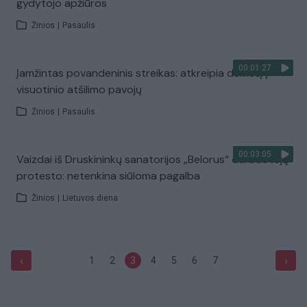
gydytojo apžiūros
Žinios
|
Pasaulis
00:01:27
Įamžintas povandeninis streikas: atkreipia dėmesį į
visuotinio atšilimo pavojų
Žinios
|
Pasaulis
00:03:05
Vaizdai iš Druskininkų sanatorijos „Belorus“ darbuotojų
protesto: netenkina siūloma pagalba
Žinios
|
Lietuvos diena
‹
›
1
2
3
4
5
6
7