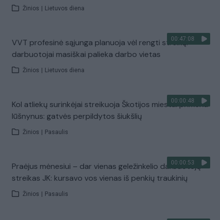
Žinios
|
Lietuvos diena
00:47:08
VVT profesinė sąjunga planuoja vėl rengti streiką:
darbuotojai masiškai palieka darbo vietas
Žinios
|
Lietuvos diena
00:00:48
Kol atliekų surinkėjai streikuoja Škotijos miestai primena
lūšnynus: gatvės perpildytos šiukšlių
Žinios
|
Pasaulis
00:00:53
Praėjus mėnesiui – dar vienas geležinkelio darbuotojų
streikas JK: kursavo vos vienas iš penkių traukinių
Žinios
|
Pasaulis