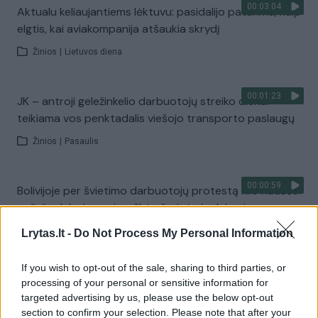
00:03:04
Aktualu keliaujantiems lėktuvu: pasidalijo patarimu, kaip
elgtis, kai aviakompanija atšaukia skrydį
Žinios
|
Lietuvos diena
00:01:23
JK – antroji geležinkelio darbuotojų streiko diena:
teikiama vos penktadalis viešojo transporto paslaugų
Žinios
|
Pasaulis
00:00:59
Bolivijoje per švietimo darbuotojų protestą kilo riaušės:
policija dalyvius apipurškė ašarinėmis dujomis
Žinios
|
Pasaulis
Lrytas.lt -
Do Not Process My Personal Information
If you wish to opt-out of the sale, sharing to third parties, or
00:03:07
„Achemos“ vadovai prie derybų stalo sėstis neketina:
processing of your personal or sensitive information for
intrigas kursto ir nesutarimai dėl streikuojančių
targeted advertising by us, please use the below opt-out
skaičiaus
section to confirm your selection. Please note that after your