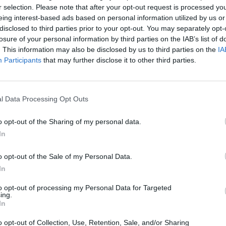
penkiabalę skalę audra
r selection. Please note that after your opt-out request is processed y
eing interest-based ads based on personal information utilized by us or
Pasaulis
Žinios
|
Pasaulis
disclosed to third parties prior to your opt-out. You may separately opt-
losure of your personal information by third parties on the IAB’s list of
. This information may also be disclosed by us to third parties on the
IA
dros Kalifornija nematė jau
Žemės drebėjimas Filipinuose
Participants
that may further disclose it to other third parties.
arnybos nespėja gelbėti
nusinešė bent 6 gyvybes, deš
sužeistų
Pasaulis
Žinios
|
Pasaulis
l Data Processing Opt Outs
o opt-out of the Sharing of my personal data.
stiprus žemės drebėjimas
Žemės drebėjimo sukrėstoje Ita
In
status
laukiama naujų smūgių
o opt-out of the Sale of my Personal Data.
Pasaulis
Žinios
|
Pasaulis
In
to opt-out of processing my Personal Data for Targeted
ing.
In
ai savaitgalio laukia su
Australijoje didžiulė audra nus
rtėja uraganas „Matthew“
mažiausiai 3 gyvybes
o opt-out of Collection, Use, Retention, Sale, and/or Sharing