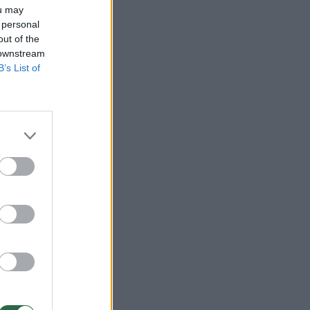
ou may
 personal
out of the
 downstream
B’s List of
imtys
lijoje
inešė