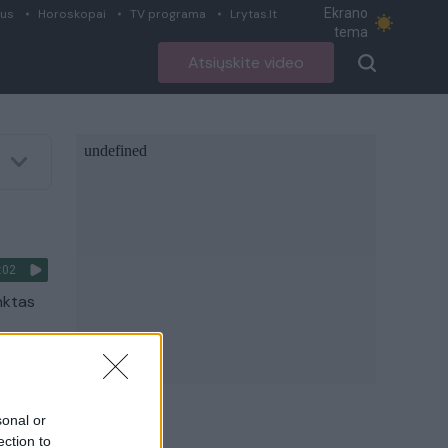
Ekrano
ius
Horoskopai
TV programa
Lrytas.lt
tema
Atsiųskite video
:02
nktas
sonal or
 pagal
ection to