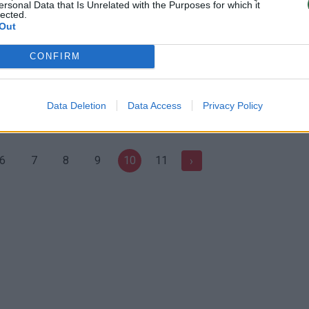
ersonal Data that Is Unrelated with the Purposes for which it
Pasaulis
Žinios
|
Pasaulis
lected.
Out
iaubė smarkiausias ciklonas
Tarp žuvusiųjų per žemės dreb
CONFIRM
Taivane – ir kūdikis
Pasaulis
Žinios
|
Pasaulis
Data Deletion
Data Access
Privacy Policy
6
7
8
9
10
11
›