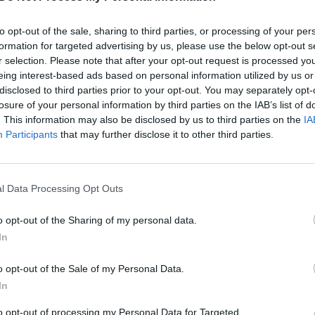
estis: gyventojai tiki –
milžiniškos spūstys: išvyskite
sime
nusidriekusią gerbėjų minią
to opt-out of the sale, sharing to third parties, or processing of your per
Lietuvos diena
Žinios
|
Pramogos
formation for targeted advertising by us, please use the below opt-out s
r selection. Please note that after your opt-out request is processed y
eing interest-based ads based on personal information utilized by us or
00:02:31
00:01
niegas sutrikdė eismą:
Kijevo valdžia ragina likti namu
disclosed to third parties prior to your opt-out. You may separately opt-
losure of your personal information by third parties on the IAB’s list of
ur ieškoti informacijos apie
bet panikos apimti gyventojai
. This information may also be disclosed by us to third parties on the
IA
 sąlygas
bando išvykti iš miesto: susid
Participants
that may further disclose it to other third parties.
spūstys
Auto
Žinios
|
Pasaulis
l Data Processing Opt Outs
00:01:21
00:03
Kalėdoms prie didžiųjų
Vidurnaktį įsigalioję kelionių ri
o opt-out of the Sharing of my personal data.
centrų nusidriekė
poilsiautojų nesustabdė: kelia
In
 darbuotojams teko
sumaištį Palangoje
i eismą
o opt-out of the Sale of my Personal Data.
Žinios
|
Lietuvos diena
In
Lietuvos diena
to opt-out of processing my Personal Data for Targeted