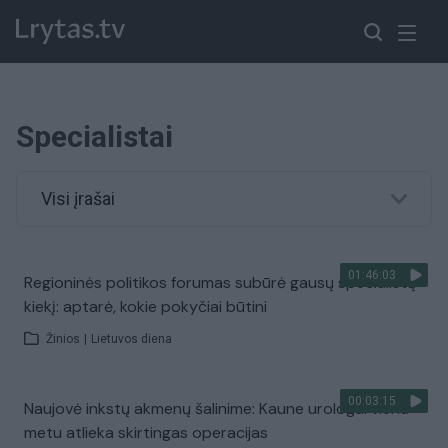
Specialistai
Visi įrašai
01:46:03
Regioninės politikos forumas subūrė gausų specialistų
kiekį: aptarė, kokie pokyčiai būtini
Žinios
|
Lietuvos diena
00:03:15
Naujovė inkstų akmenų šalinime: Kaune urologai vienu
metu atlieka skirtingas operacijas