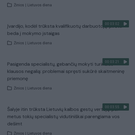
Žinios
|
Lietuvos diena
00:03:02
Įvardijo, kodėl trūksta kvalifikuotų darbuotojų: pirštu
beda į mokymo įstaigas
Žinios
|
Lietuvos diena
00:03:21
Pasigenda specialistų, gebančių mokyti turinčius
klausos negalią: problemai spręsti sukūrė skaitmeninę
priemonę
Žinios
|
Lietuvos diena
00:03:55
Šalyje itin trūksta Lietuvių kalbos gestų vertėjų: per
metus tokių specialistų vidutiniškai parengiama vos
dešimt
Žinios
|
Lietuvos diena