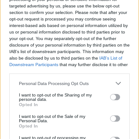
targeted advertising by us, please use the below opt-out
00:11:27
Nerimą kelianti tendencija dėl karo Ukrainoje –
section to confirm your selection. Please note that after your
opt-out request is processed you may continue seeing
klausimas ir specialistams: atskleidė, ką mato soc.
interest-based ads based on personal information utilized by
tinkluose
us or personal information disclosed to third parties prior to
your opt-out. You may separately opt-out of the further
Žinios
|
Lietuvos diena
disclosure of your personal information by third parties on the
IAB’s list of downstream participants. This information may
00:03:43
also be disclosed by us to third parties on the
IAB’s List of
Specialistų patarimas neapsisprendusiems dėl
Downstream Participants
that may further disclose it to other
elektros tiekėjo pasirinkimo: svarbūs keli aspektai
third parties.
Žinios
|
Lietuvos diena
Personal Data Processing Opt Outs
I want to opt-out of the Sharing of my
00:03:13
Pakibus ant plauko 300 „LG“ darbuotojų likimui, M.
personal data.
Opted In
Skuodis ramina: niekas neplanuoja tokio skaičiaus
atleisti
I want to opt-out of the Sale of my
Personal Data.
Žinios
|
Lietuvos diena
Opted In
I want to opt-out of processing my