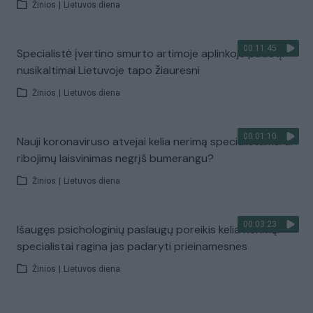
Žinios
|
Lietuvos diena
00:11:45
Specialistė įvertino smurto artimoje aplinkoje padėtį:
nusikaltimai Lietuvoje tapo žiauresni
Žinios
|
Lietuvos diena
00:01:10
Nauji koronaviruso atvejai kelia nerimą specialistams: ar
ribojimų laisvinimas negrįš bumerangu?
Žinios
|
Lietuvos diena
00:03:23
Išaugęs psichologinių paslaugų poreikis kelia nerimą:
specialistai ragina jas padaryti prieinamesnes
Žinios
|
Lietuvos diena