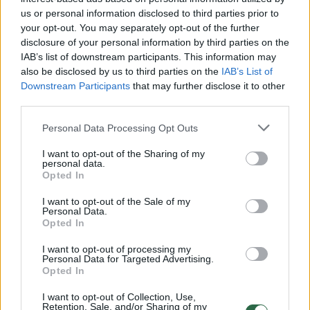
us or personal information disclosed to third parties prior to
your opt-out. You may separately opt-out of the further
00:05:48
G. Landsbergis prasitarė, apie ką telefonu kalbėjo su G.
disclosure of your personal information by third parties on the
Nausėda
IAB’s list of downstream participants. This information may
also be disclosed by us to third parties on the
IAB’s List of
Žinios
|
Lietuvos diena
Downstream Participants
that may further disclose it to other
third parties.
00:03:09
I. Šimonytė padėkojo tiems, kas politikoje neieško
Personal Data Processing Opt Outs
„makaronų“ ir pažadėjo nepasiduoti
I want to opt-out of the Sharing of my
Žinios
|
Lietuvos diena
personal data.
Opted In
I want to opt-out of the Sale of my
00:07:23
Kreipdamasis į visuomenę G. Nausėda pasiuntė pažadą
Personal Data.
I. Šimonytei
Opted In
Žinios
|
Lietuvos diena
I want to opt-out of processing my
Personal Data for Targeted Advertising.
Opted In
00:07:15
Su Š. Marčiulioniu palygintas L. Mažylis atskleidė, kaip
I want to opt-out of Collection, Use,
Retention, Sale, and/or Sharing of my