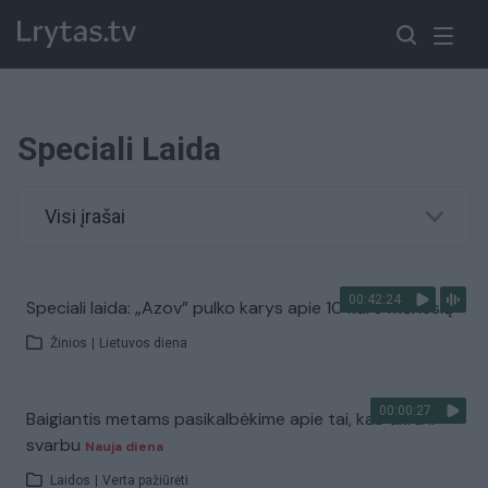
Speciali Laida
Visi įrašai
00:42:24
Speciali laida: „Azov” pulko karys apie 10 karo mėnesių
Žinios
|
Lietuvos diena
00:00:27
Baigiantis metams pasikalbėkime apie tai, kas tikra ir
svarbu
Nauja diena
Laidos
|
Verta pažiūrėti