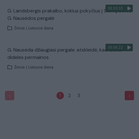
00:03:33
G. Landsbergis prakalbo, kokius pokyčius į Seimą atneš
G. Nausėdos pergalė
Žinios
|
Lietuvos diena
00:06:22
G. Nausėda džiaugiasi pergale: atskleidė, kad laukia
dideles permainos
Žinios
|
Lietuvos diena
‹
›
1
2
3