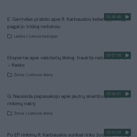
00:45:40
E. Gentvilas prabilo apie R. Karbauskio keliamą pavojų:
pagal jo triūbą nešoksiu
Laidos
|
Lietuva tiesiogiai
00:07:38
Ekspertai apie valstiečių likimą: trauktis nebėra kur, tai
– fiasko
Žinios
|
Lietuvos diena
00:06:51
G. Nausėda papasakojo apie jautrų skambutį tėčiui
rinkimų naktį
Žinios
|
Lietuvos diena
00:05:58
Po EP rinkimų R. Karbauskis sunkiai rinko žodžius – viską