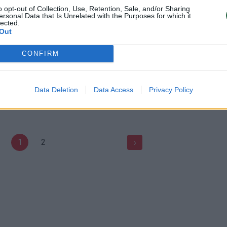
s žadą
šokėjų užgriuvo platforma
o opt-out of Collection, Use, Retention, Sale, and/or Sharing
ersonal Data that Is Unrelated with the Purposes for which it
Pramogos
Žinios
|
Pasaulis
lected.
Out
CONFIRM
okėjai iš Ispanijos
Prastas oras vilniečių liaudies
 sidabrą
šokiams – ne kliūtis!
Data Deletion
Data Access
Privacy Policy
Sportas
Žinios
|
Videobumas
1
2
›