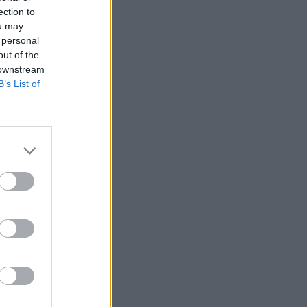
arinė
ection to
ou may
 personal
out of the
 downstream
B’s List of
:28
s
:41
 ant