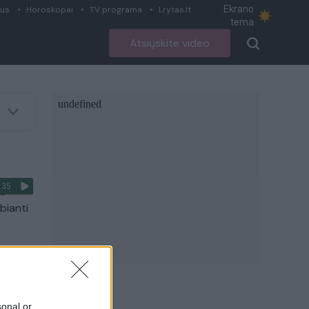
Ekrano
ius
Horoskopai
TV programa
Lrytas.lt
tema
Atsiųskite video
:35
nu
ebianti
:40
sonal or