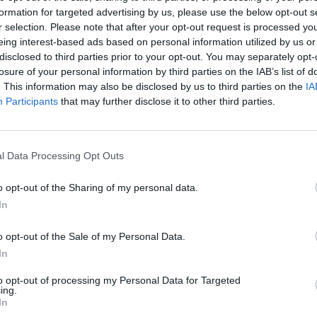
aimėjo itin dideliu balų
sportinių šokių varžybos „Gint
formation for targeted advertising by us, please use the below opt-out s
pora“
r selection. Please note that after your opt-out request is processed y
eing interest-based ads based on personal information utilized by us or
Sportas
Žinios
|
Sportas
disclosed to third parties prior to your opt-out. You may separately opt-
losure of your personal information by third parties on the IAB’s list of
. This information may also be disclosed by us to third parties on the
IA
00:00:59
00:00
e paaiškėjo šių metų breiko
Lietuvos šokėjai E. Sodeika ir I.
Participants
that may further disclose it to other third parties.
: finalinėse kovose
Žukauskaitė triumfavo Europo
ntrigos
čempionate
Sportas
Žinios
|
Sportas
l Data Processing Opt Outs
o opt-out of the Sharing of my personal data.
00:00:43
00:00
iko sutrikę, kai eterio metu
Prancūzijoje Lietuvos dailiojo
In
er daug pakilęs sijonas
čiuožimo pora liko devinta
ausimų
o opt-out of the Sale of my Personal Data.
Žinios
|
Sportas
In
Pramogos
to opt-out of processing my Personal Data for Targeted
ing.
In
is talentų konkurse atėmė
Rio de Žaneiro karnavalo metu