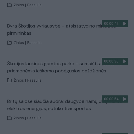
Žinios
|
Pasaulis
00:00:42
Byra Škotijos vyriausybė – atsistatydino ministras
pirmininkas
Žinios
|
Pasaulis
00:00:36
Škotijos laukinės gamtos parke – sumaištis: įvairiomis
priemonėmis ieškoma pabėgusios beždžionės
Žinios
|
Pasaulis
00:00:54
Britų salose siaučia audra: daugybė namų ūkių liko be
elektros energijos, sutriko transportas
Žinios
|
Pasaulis