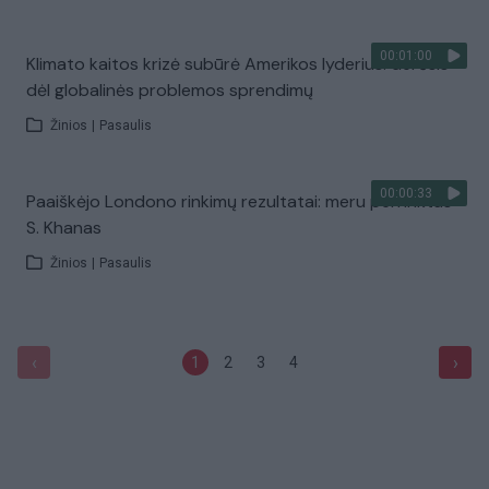
00:01:00
Klimato kaitos krizė subūrė Amerikos lyderius: derėsis
dėl globalinės problemos sprendimų
Žinios
|
Pasaulis
00:00:33
Paaiškėjo Londono rinkimų rezultatai: meru perrinktas
S. Khanas
Žinios
|
Pasaulis
‹
›
1
2
3
4