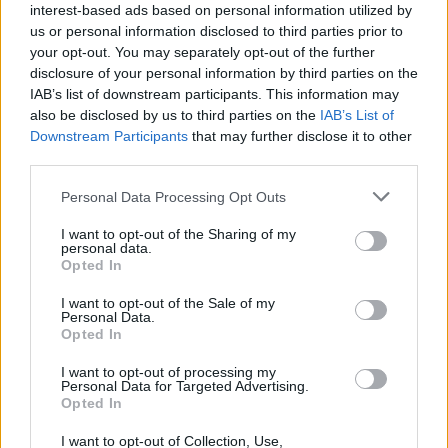
Žinios
|
Pasaulis
interest-based ads based on personal information utilized by
us or personal information disclosed to third parties prior to
your opt-out. You may separately opt-out of the further
00:00:50
Atsistatydinančių šalies lyderių bumas tęsiasi: Škotijos
disclosure of your personal information by third parties on the
pirmoji ministrė traukiasi iš užimamų pareigų
IAB’s list of downstream participants. This information may
also be disclosed by us to third parties on the
IAB’s List of
Žinios
|
Pasaulis
Downstream Participants
that may further disclose it to other
third parties.
00:00:58
JK aukščiausiasis teismas vertins referendumo
Personal Data Processing Opt Outs
galimybes dėl Škotijos nepriklausomybės
I want to opt-out of the Sharing of my
personal data.
Žinios
|
Pasaulis
Opted In
I want to opt-out of the Sale of my
Personal Data.
00:00:48
Kol atliekų surinkėjai streikuoja Škotijos miestai primena
Opted In
lūšnynus: gatvės perpildytos šiukšlių
I want to opt-out of processing my
Žinios
|
Pasaulis
Personal Data for Targeted Advertising.
Opted In
I want to opt-out of Collection, Use,
00:00:50