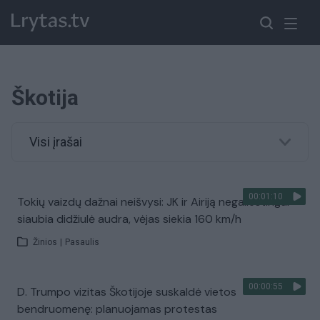
Škotija
Visi įrašai
00:01:10
Tokių vaizdų dažnai neišvysi: JK ir Airiją negailestingai
siaubia didžiulė audra, vėjas siekia 160 km/h
Žinios
|
Pasaulis
00:00:55
D. Trumpo vizitas Škotijoje suskaldė vietos
bendruomenę: planuojamas protestas