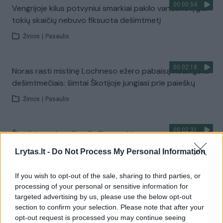
00:00:54
Vengrijoje kilus potvyniui smarkiai pakilo vandens lygis:
tokių skaičių nebuvo fiksuota dešimtmetį
Žinios
|
Pasaulis
00:02:18
Noras rasti mistinę Lochneso ežero pabaisą nedingsta
dešimtmečiais: šimtai Škotijoje jungiasi prie paieškų
Žinios
|
Pasaulis
00:02:31
Škotijai rengiant Karolio III pagerbimo ceremoniją, ne
visų nuotaikos šventinės: surengtas protestas
Lrytas.lt -
Do Not Process My Personal Information
Žinios
|
Pasaulis
If you wish to opt-out of the sale, sharing to third parties, or
processing of your personal or sensitive information for
00:01:03
Škotijai minint „Karališkąją savaitę“, šalyje lankosi
targeted advertising by us, please use the below opt-out
Karolis III: pamatykite, kuo pastarasis pasidabino
section to confirm your selection. Please note that after your
opt-out request is processed you may continue seeing