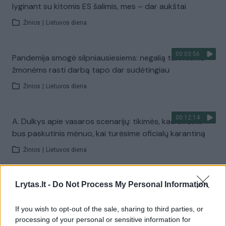
lyginant su kitomis ES šalimis, mes – dar aukštai
Žinios
|
Lietuvos diena
00:03:56
Pandemija smogė silpniausiesiems: negalią turintiems
žmonėms rasti darbą tapo dar sudėtingiau
Žinios
|
Lietuvos diena
00:12:14
A. Dulkys apie vasaros scenarijų: tikimės, kad birželis
bus paskutinis mėnuo, kai turėsime oficialų karantiną
Žinios
|
Lietuvos diena
00:43:33
Naujausia statistika: narkotikų rinka tampa vis labiau
Lrytas.lt -
Do Not Process My Personal Information
prisitaikanti – nepakenkė net pandemija
If you wish to opt-out of the sale, sharing to third parties, or
Žinios
|
Lietuvos diena
processing of your personal or sensitive information for