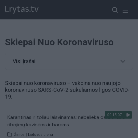
Skiepai Nuo Koronaviruso
Visi įrašai
Skiepai nuo koronaviruso –
vakcina
nuo naujojo
koronaviruso SARS-CoV-2 sukeliamos
ligos COVID-
19
.
00:15:07
Karantinas ir toliau laisvinamas: nebelieka darbo laiko
ribojimų kavinėms ir barams
Žinios
|
Lietuvos diena