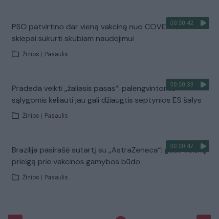
00:00:42
PSO patvirtino dar vieną vakciną nuo COVID-19:
skiepai sukurti skubiam naudojimui
Žinios
|
Pasaulis
00:00:39
Pradeda veikti „žaliasis pasas“: palengvintomis
sąlygomis keliauti jau gali džiaugtis septynios ES šalys
Žinios
|
Pasaulis
00:00:47
Brazilija pasirašė sutartį su „AstraZeneca“: gaus visišką
prieigą prie vakcinos gamybos būdo
Žinios
|
Pasaulis