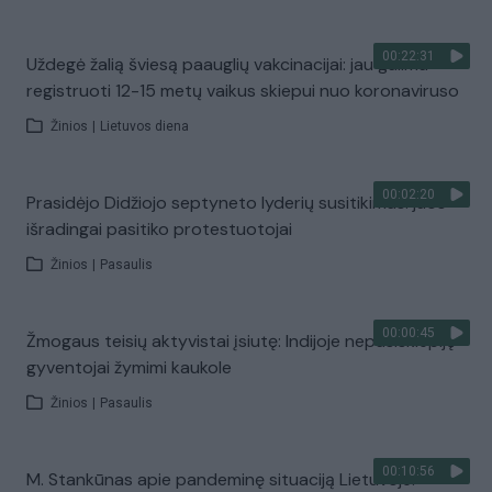
00:22:31
Uždegė žalią šviesą paauglių vakcinacijai: jau galima
registruoti 12-15 metų vaikus skiepui nuo koronaviruso
Žinios
|
Lietuvos diena
00:02:20
Prasidėjo Didžiojo septyneto lyderių susitikimas: juos
išradingai pasitiko protestuotojai
Žinios
|
Pasaulis
00:00:45
Žmogaus teisių aktyvistai įsiutę: Indijoje nepasiskiepiję
gyventojai žymimi kaukole
Žinios
|
Pasaulis
00:10:56
M. Stankūnas apie pandeminę situaciją Lietuvoje: