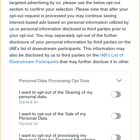
targeted advertising by us, please use the below opt-out
section to confirm your selection. Please note that after your
00:03:40
Per pandemiją vengusiems patikrų – medikų įspėjimas:
opt-out request is processed you may continue seeing
šiemet aptinkama vis daugiau užleistų ligų
interest-based ads based on personal information utilized by
us or personal information disclosed to third parties prior to
Žinios
|
Lietuvos diena
your opt-out. You may separately opt-out of the further
disclosure of your personal information by third parties on the
IAB’s list of downstream participants. This information may
00:33:52
Keliauti bus daug paprasčiau: Lietuvoje įsigaliojo
also be disclosed by us to third parties on the
IAB’s List of
Europos Sąjungos „žaliasis pasas“
Downstream Participants
that may further disclose it to other
third parties.
Žinios
|
Lietuvos diena
Personal Data Processing Opt Outs
00:01:29
Dėl mažėjančių COVID-19 atvejų Venecija pateko į
I want to opt-out of the Sharing of my
personal data.
„baltąją zoną“: vasara džiaugsis be komendanto
Opted In
valandos
I want to opt-out of the Sale of my
Žinios
Personal Data.
|
Pasaulis
Opted In
I want to opt-out of processing my
00:00:26
Koronavirusu užsikrėtęs A. Vinkus: jūs pavydėtumėt iš
Personal Data for Targeted Advertising.