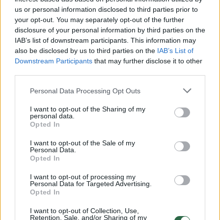
Žinios
|
Sportas
us or personal information disclosed to third parties prior to
your opt-out. You may separately opt-out of the further
disclosure of your personal information by third parties on the
00:02:34
Geriausi šiuolaikinės penkiakovės sportininkai
IAB’s list of downstream participants. This information may
nekantriai laukia naujo baseino
also be disclosed by us to third parties on the
IAB’s List of
Downstream Participants
that may further disclose it to other
Žinios
|
Sportas
third parties.
Personal Data Processing Opt Outs
00:02:42
Laura Asadauskaitė-Zadneprovskienė galvoja apie
karjeros pabaigą
I want to opt-out of the Sharing of my
personal data.
Opted In
Žinios
|
Sportas
I want to opt-out of the Sale of my
Personal Data.
00:01:27
Laura Asdadauskaitė-Zadneprovskienė triumfavo
Opted In
šiuolaikinės penkiakovės pasaulio taurės etape
I want to opt-out of processing my
Personal Data for Targeted Advertising.
Žinios
|
Sportas
Opted In
I want to opt-out of Collection, Use,
Retention, Sale, and/or Sharing of my