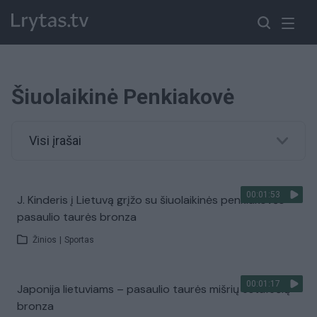
Šiuolaikinė Penkiakovė
Visi įrašai
00:01:53
J. Kinderis į Lietuvą grįžo su šiuolaikinės penkiakovės
pasaulio taurės bronza
Žinios
|
Sportas
00:01:17
Japonija lietuviams – pasaulio taurės mišrių estafečių
bronza