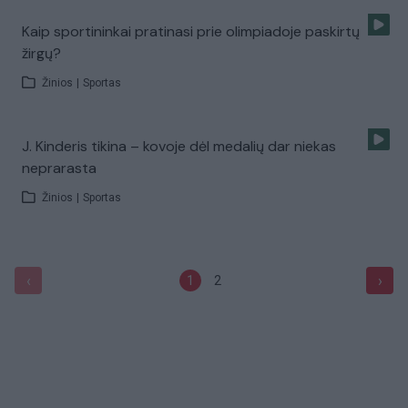
Kaip sportininkai pratinasi prie olimpiadoje paskirtų
žirgų?
Žinios
|
Sportas
J. Kinderis tikina – kovoje dėl medalių dar niekas
neprarasta
Žinios
|
Sportas
‹
›
1
2