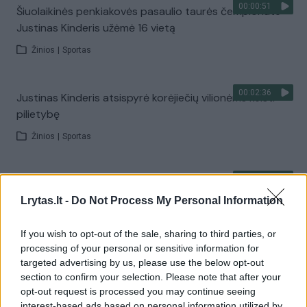
00:00:51
Šiuolaikinės penkiakovės pasaulio taurės čempionate
Justinas Kinderis užėmė 16 vietą
Žinios
|
Sportas
00:02:36
Justinas Kinderis atsispyrė korėjiečių vilionėms keisti
pilietybę
Žinios
|
Sportas
00:00:30
Nepraleiskite šiuolaikinės penkiakovės pasaulio taurės
finalo!
Lrytas.lt -
Do Not Process My Personal Information
Žinios
|
Sportas
If you wish to opt-out of the sale, sharing to third parties, or
processing of your personal or sensitive information for
targeted advertising by us, please use the below opt-out
00:03:36
Pasaulio taurės finalo belaukiant: kaip Ieva Serapinaitė
section to confirm your selection. Please note that after your
tramdo žirgus?
opt-out request is processed you may continue seeing
interest-based ads based on personal information utilized by