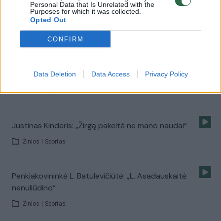
E. Krungolcas paaiškino, kodėl L. Asadauskaitė
Personal Data that Is Unrelated with the
Purposes for which it was collected.
nesuvaldė žirgo
Opted Out
Laidos
|
Verta pažiūrėti
CONFIRM
Nelemtas jojimas: kodėl lietuviams nesiseka žirgų
rungtyse?
Data Deletion
Data Access
Privacy Policy
Žinios
|
Sportas
Justinas Kinderis: „Žirgą pakeitė ne mano naudai“
Žinios
|
Sportas
Penkiakovininkė L. Batulevičiūtė: „L. Asadauskaitė
nenuliūdino“
Žinios
|
Sportas