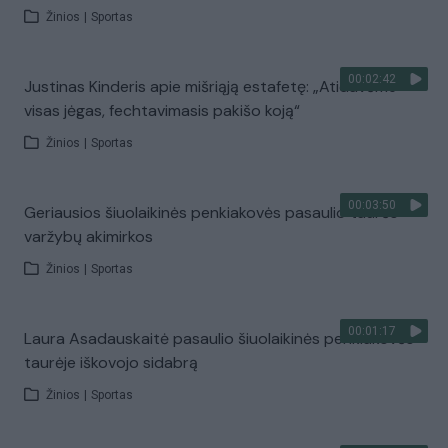
Žinios
|
Sportas
00:02:42
Justinas Kinderis apie mišriąją estafetę: „Atidavėme
visas jėgas, fechtavimasis pakišo koją“
Žinios
|
Sportas
00:03:50
Geriausios šiuolaikinės penkiakovės pasaulio taurės
varžybų akimirkos
Žinios
|
Sportas
00:01:17
Laura Asadauskaitė pasaulio šiuolaikinės penkiakovės
taurėje iškovojo sidabrą
Žinios
|
Sportas