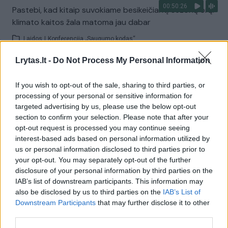
00:50:26
Pastebi, kad kitaip suvokiame besikeičiantį sezonų orą:
klimato kaitos žala matoma jau dabar
Laidos
|
Konferencija „Saugumo kodas“
Lrytas.lt -
Do Not Process My Personal Information
00:44:56
Iki 2030-ųjų Lietuva siekia tapti energetiškai
If you wish to opt-out of the sale, sharing to third parties, or
nepriklausoma: grėsmė – dideli kaštai
processing of your personal or sensitive information for
Laidos
|
Politikos chirurgija
targeted advertising by us, please use the below opt-out
section to confirm your selection. Please note that after your
opt-out request is processed you may continue seeing
01:08:35
„Vilniaus GreenTech forum“: kokie tikslai turėtų vienyti
interest-based ads based on personal information utilized by
us or personal information disclosed to third parties prior to
Lietuvą žengiant žaliosios ekonomikos transformacijos
your opt-out. You may separately opt-out of the further
keliu?
disclosure of your personal information by third parties on the
Žinios
|
Lietuvos diena
IAB’s list of downstream participants. This information may
also be disclosed by us to third parties on the
IAB’s List of
Downstream Participants
that may further disclose it to other
00:54:49
third parties.
„Vilniaus GreenTech forum“: kokių grėsmių Lietuvai kelia
klimato kaita ir ką galime ar turime daryti, kad joms