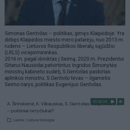
Simonas Gentvilas – politikas, gimęs Klaipėdoje. Yra
dirbęs Klaipėdos miesto mero patarėju, nuo 2015 m.
rudens –
Lietuvos Respublikos liberalų sąjūdžio
(LRLS)
vicepirmininkas.
2016 m. pagal išrinktas į Seimą. 2020 m. Prezidentui
Gitanui Nausėdai patvirtintus
Ingridos Šimonytės
ministrų kabineto sudėtį, S.Gentvilas paskirtas
aplinkos ministru
. S.Gentvilo tėvas – ilgametis
Seimo narys, politikas
Eugenijus Gentvilas
.
00:42:34
A. Širinskienė, K. Vilkauskas, S. Gentvilas: nauji ministrai
– politiniai netyčiukai?
Laidos
|
Lietuva tiesiogiai