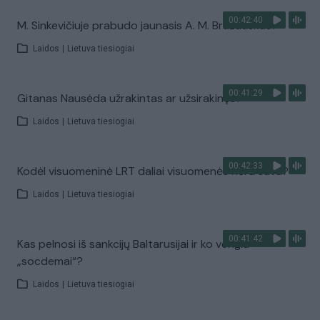
00:42:40
M. Sinkevičiuje prabudo jaunasis A. M. Brazauskas?
Laidos
|
Lietuva tiesiogiai
00:41:29
Gitanas Nausėda užrakintas ar užsirakinęs?
Laidos
|
Lietuva tiesiogiai
00:42:33
Kodėl visuomeninė LRT daliai visuomenės nėra sava?
Laidos
|
Lietuva tiesiogiai
00:41:42
Kas pelnosi iš sankcijų Baltarusijai ir ko vengia
„socdemai“?
Laidos
|
Lietuva tiesiogiai