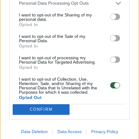
Personal Data Processing Opt Outs
pasiruoštume?
I want to opt-out of the Sharing of my
Žinios
|
Lietuvos diena
personal data.
Opted In
I want to opt-out of the Sale of my
00:03:15
Lietuvoje sparčiai plinta agresyvus miško kenkėjas: gali
Personal Data.
grėsti net sanitariniai kirtimai
Opted In
Žinios
|
Lietuvos diena
I want to opt-out of processing my
Personal Data for Targeted Advertising.
Opted In
00:14:23
E. Gentvilas nesutinka, kad EP gali žengti atgal:
I want to opt-out of Collection, Use,
Retention, Sale, and/or Sharing of my
neatmeta, kad radikalių kandidatų gali padaugėti
Personal Data that Is Unrelated with the
Purposes for which it was collected.
Žinios
|
Lietuvos diena
Opted Out
CONFIRM
00:59:06
„Lietuvos Davosas 2024“: kodėl naftos vartojimo
mažinimas yra kritiškai svarbus saugiai Lietuvos
valstybės ateičiai?
Data Deletion
Data Access
Privacy Policy