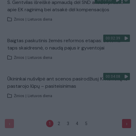
00:10:35
S. Gentvilas išreiškė apmaudą dėl SND akcizo: prabilo
apie EK raginimą bei atsakė dėl kompensacijos
Žinios
|
Lietuvos diena
00:02:39
Baigtas paskutinis žemės reformos etapas: sistema
taps skaidresnė, o naudą pajus ir gyventojai
Žinios
|
Lietuvos diena
00:04:08
Ūkininkai nušvilpė ant scenos pasirodžiusį K. Navicką: iš
pastarojo lūpų – pasiteisinimas
Žinios
|
Lietuvos diena
‹
›
1
2
3
4
5