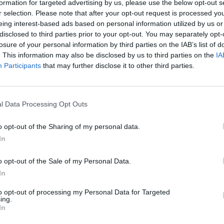
 baudos ir sąskaitos už
už šildymą rudenį vėluos
formation for targeted advertising by us, please use the below opt-out s
as pievas
r selection. Please note that after your opt-out request is processed y
Žinios
|
Lietuvos diena
eing interest-based ads based on personal information utilized by us or
Lietuvos diena
disclosed to third parties prior to your opt-out. You may separately opt-
losure of your personal information by third parties on the IAB’s list of
. This information may also be disclosed by us to third parties on the
IA
00:03:38
00:04
meras: be vidaus sandorių
Kontrolieriai apie valstybės įm
Participants
that may further disclose it to other third parties.
 pasiruošimas vasarai
tarybinė ekonomika
Lietuvos diena
Žinios
|
Lietuvos diena
l Data Processing Opt Outs
o opt-out of the Sharing of my personal data.
In
ietuvos savivaldybėse
Gyventojų Lietuvoje mažėja, o
eriausia?
valdininkų armija – pučiasi?
o opt-out of the Sale of my Personal Data.
Lietuvos diena
Žinios
|
Lietuvos diena
In
to opt-out of processing my Personal Data for Targeted
ing.
In
bių sutaupyti bėdžių
Nauja tvarka: reikalauk nuomo