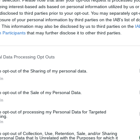
eing interest-based ads based on personal information utilized by us or
?
baudžiamoji atsakomybė
disclosed to third parties prior to your opt-out. You may separately opt-
Lietuvos diena
Žinios
|
Kriminalai
losure of your personal information by third parties on the IAB’s list of
. This information may also be disclosed by us to third parties on the
IA
Participants
that may further disclose it to other third parties.
 tėvas: Šarūnas buvo
Linkuviečiai atsisveikina su
is mušė ją
nužudytąja Samanta Rakauska
l Data Processing Opt Outs
Kriminalai
Žinios
|
Lietuvos diena
o opt-out of the Sharing of my personal data.
gimnazijos direktorius:
Samantos teta: Šarūnas parėj
In
ekas neįtarė
kruvinais rūbais, ji sudegino ju
o opt-out of the Sale of my Personal Data.
Kriminalai
Žinios
|
Kriminalai
In
to opt-out of processing my Personal Data for Targeted
ing.
is išsidavė esąs pavydus
Šarūnas Žemaitis teisme prisi
In
 nužudymo išaiškinimą
nužudęs mylimąją
o opt-out of Collection, Use, Retention, Sale, and/or Sharing
Kriminalai
Žinios
|
Lietuvos diena
ersonal Data that Is Unrelated with the Purposes for which it