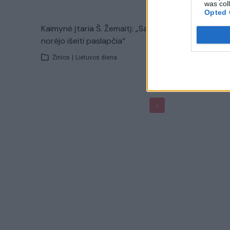
was col
Opted 
Kaimynė įtaria Š. Žemaitį: „Samanta
Dingusi m
norėjo išeiti paslapčia“
šulinyje: 
Žinios
|
Lietuvos diena
Žinios
|
‹