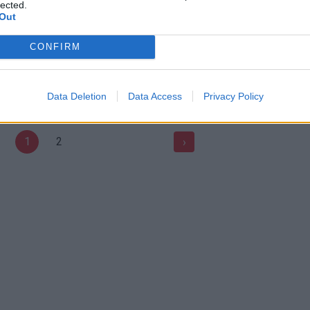
lected.
Out
oteris rasta negyva
Žurnalistė, kalbinusi Š. Žemaitį: 
CONFIRM
radimo vietos vaizdai
jis nežiūrėjo“
Kriminalai
Žinios
|
Lietuvos diena
Data Deletion
Data Access
Privacy Policy
1
2
›