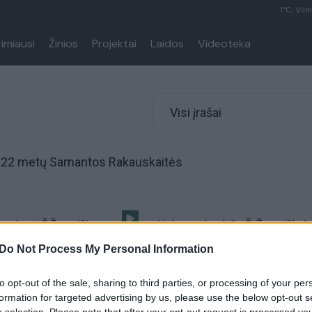
1°C, Viln
rimiausi
Žinios
Projektai
Laidos
Videoteka
Visi įrašai
os 22 metų Samantos Rakauskaitės
 paslaptį Š.Žemaičio
Linkuvos budelio Š. Žemaičio b
nė galėjo sumokėti gyvybe
perduota teismui
Do Not Process My Personal Information
Kriminalai
Žinios
|
Kriminalai
to opt-out of the sale, sharing to third parties, or processing of your per
formation for targeted advertising by us, please use the below opt-out s
iaubūnas: kodėl jis žudė, o
Tylėjusiems apie sargo žudiką 
r selection. Please note that after your opt-out request is processed y