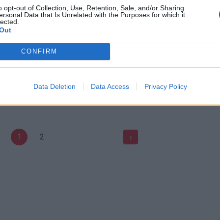
eji draugai: kiek galima
Odontologės patarimai: kodėl 
o opt-out of Collection, Use, Retention, Sale, and/or Sharing
(II)
valgyti ledus ir šokoladą?
ersonal Data that Is Unrelated with the Purposes for which it
lected.
Out
Namų daktaras
Žinios
|
Gyvenimo būdas
CONFIRM
 žinoti gaminant desertus?
Smaližių rojus: parodė, kaip g
tortus ir pyragus
Data Deletion
Data Access
Privacy Policy
VMG kulinarinis žurnalas
Žinios
|
Verslas
1
2
›