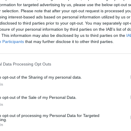
 pasaulinį karą saldainius
Išskirtiniais saldumynais stebi
formation for targeted advertising by us, please use the below opt-out s
jusi Japonijos įmonė
vieną: vilnietė želė tortus gami
r selection. Please note that after your opt-out request is processed y
epto galą: neištvėrė
sakurų žiedų ir net rožių limo
eing interest-based ads based on personal information utilized by us or
disclosed to third parties prior to your opt-out. You may separately opt-
Žinios
|
Lietuvos diena
losure of your personal information by third parties on the IAB’s list of
Pasaulis
. This information may also be disclosed by us to third parties on the
IA
Participants
that may further disclose it to other third parties.
00:00:55
00:02
okį pavojų kelia saldumynai
Žingsnis po žingsnio, kaip paru
alkotesterį ir gavo šoką
tešlą ypatingo skonio spurgo
l Data Processing Opt Outs
visai šeimai
Gyvenimo būdas
Žinios
|
Receptai
o opt-out of the Sharing of my personal data.
In
monės pyragėliai į patalą
Britų vaikai vis labiau nutukę –
o opt-out of the Sale of my Personal Data.
ešimtis kauniečių
valdžia kaltina saldumynus
In
Lietuvos diena
Žinios
|
Pasaulis
to opt-out of processing my Personal Data for Targeted
ing.
In