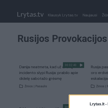
Klausyk Lrytas.tv
Naujausi
Žiū
Rusijos Provokacijos
00:02:40
Danija neatmeta, kad už dronų
Rusija pas
incidento slypi Rusija: prabilo apie
oro erdvė
didelę sabotažo grėsmę
eskalacija
Žinios
|
Pasaulis
Žinios
|
Lrytas.lt -
00:01:37