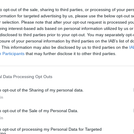
viskas yra kitaip": D.
A. Navalno našlė skelbia gavusi
isiminė 1939-ųjų sovietų
įrodymų apie jos vyro nunuodi
to opt-out of the sale, sharing to third parties, or processing of your per
Lenkiją
formation for targeted advertising by us, please use the below opt-out s
Žinios
|
Pasaulis
r selection. Please note that after your opt-out request is processed y
Pasaulis
eing interest-based ads based on personal information utilized by us or
disclosed to third parties prior to your opt-out. You may separately opt-
losure of your personal information by third parties on the IAB’s list of
00:00:43
00:02
rado dingstį paskelbti
Prasidėjo „Zapad-2025“: štai 
. This information may also be disclosed by us to third parties on the
IA
rybų sustabdymą: esą dėl
žinoma apie karines pratybas
Participants
that may further disclose it to other third parties.
uropiečiai
Žinios
|
Pasaulis
Pasaulis
l Data Processing Opt Outs
00:01:36
00:00
o opt-out of the Sharing of my personal data.
simesti, kad Lenkijoje
D. Trumpas vengia griežtesnio 
In
uvo“: D. Tuskas prakalbo
Rusijos pusę: dronai Lenkijoje 
acijos nepatogumą
būti klaida
o opt-out of the Sale of my Personal Data.
Pasaulis
Žinios
|
Pasaulis
In
to opt-out of processing my Personal Data for Targeted
ing.
00:00:36
00:02