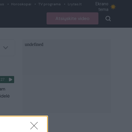
Ekrano
ius
Horoskopai
TV programa
Lrytas.lt
tema
Atsiųskite video
:27
jam
idelė
:32