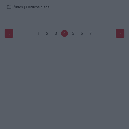
Žinios
|
Lietuvos diena
‹
›
1
2
3
4
5
6
7