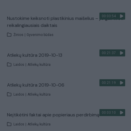
00:03:54
Nustokime keiksnoti plastikinius maišelius – jie gali virsti
reikalingiausiais daiktais
Žinios
|
Gyvenimo būdas
00:21:37
Atliekų kultūra 2019-10-13
Laidos
|
Atliekų kultūra
00:21:19
Atliekų kultūra 2019-10-06
Laidos
|
Atliekų kultūra
00:03:10
Neįtikėtini faktai apie popieriaus perdirbimą
Laidos
|
Atliekų kultūra