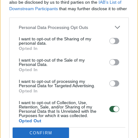
also be disclosed by us to third parties on the
IAB’s List of
Downstream Participants
that may further disclose it to other
00:03:41
third parties.
Ar žinome, kodėl svarbu rūšiuoti nešiojamus
akumuliatorius ir baterijas?
Personal Data Processing Opt Outs
Žinios
|
Lietuvos diena
I want to opt-out of the Sharing of my
personal data.
Opted In
00:03:35
Ekspertė atsakė, ar įmanoma buityje išvengti gaminių
I want to opt-out of the Sale of my
su mikroplastikais
Personal Data.
Opted In
Žinios
|
Gyvenimo būdas
I want to opt-out of processing my
Personal Data for Targeted Advertising.
Opted In
00:22:16
Atliekų kultūra 2019-04-28
I want to opt-out of Collection, Use,
Laidos
|
Atliekų kultūra
Retention, Sale, and/or Sharing of my
Personal Data that Is Unrelated with the
Purposes for which it was collected.
Opted Out
00:01:54
Edgaras Lubys apie besaikį vartojimą: viskas sukurta
taip, kad pirktume daugiau
CONFIRM