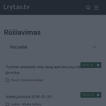
Rūšiavimas
Visi įrašai
00:01:31
Tyrimas atskleidė visą tiesą apie lietuvių rūšiavimo
įpročius
Žinios
|
Gyvenimo būdas
00:22:18
Atliekų kultūra 2019-10-20
Laidos
|
Atliekų kultūra