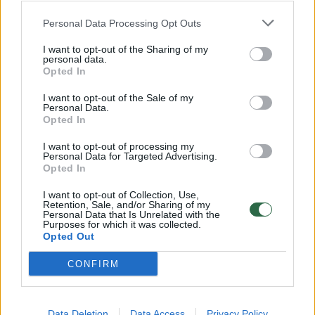
Personal Data Processing Opt Outs
00:00:21
R. Matonis pateikė detalių, kodėl į R. Pakso namus vyko
I want to opt-out of the Sharing of my
personal data.
policijos pareigūnai
Opted In
Žinios
|
Lietuvos diena
I want to opt-out of the Sale of my
Personal Data.
Opted In
00:06:46
Eksperto kirčiai R. Paksui: „Ši politinė mumija galėtų
I want to opt-out of processing my
kandidatuoti į galaktikos sekretoriaus postą“
Personal Data for Targeted Advertising.
Opted In
Žinios
|
Lietuvos diena
I want to opt-out of Collection, Use,
Retention, Sale, and/or Sharing of my
Personal Data that Is Unrelated with the
00:10:04
R. Valatka sulygino G.Nausėdą su R. Paksu: „Turime
Purposes for which it was collected.
Opted Out
antrą tokį populistą prezidento poste“
CONFIRM
Žinios
|
Lietuvos diena
00:03:36
R. Paksui degama žalia šviesa vėl patekti į valdžią:
Data Deletion
Data Access
Privacy Policy