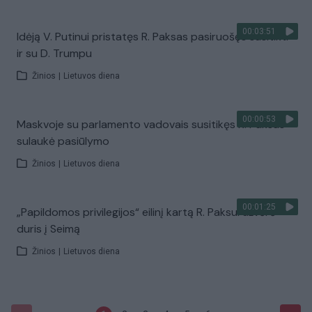
00:03:51
Idėją V. Putinui pristatęs R. Paksas pasiruošęs susitikti
ir su D. Trumpu
Žinios
|
Lietuvos diena
00:00:53
Maskvoje su parlamento vadovais susitikęs R. Paksas
sulaukė pasiūlymo
Žinios
|
Lietuvos diena
00:01:25
„Papildomos privilegijos“ eilinį kartą R. Paksui užvėrė
duris į Seimą
Žinios
|
Lietuvos diena