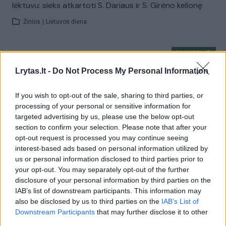
lėktuvu: sieks atkartoti S. Dariaus ir S. Girėno kelionę
Žinios
|
Lietuvos diena
00:01:23
R. Pakso pataisai pajudėjus į priekį, A. Mazuronis
neslepia: gėda, kad ją svarstome tik dabar
Lrytas.lt -
Do Not Process My Personal Information
Žinios
|
Lietuvos diena
If you wish to opt-out of the sale, sharing to third parties, or
processing of your personal or sensitive information for
targeted advertising by us, please use the below opt-out
00:01:31
Sociologas įvertino politikų reitingus: G. Nausėda
section to confirm your selection. Please note that after your
sugebėjo smukti taip, kaip buvo nutikę nebent R.
opt-out request is processed you may continue seeing
Paksui
interest-based ads based on personal information utilized by
us or personal information disclosed to third parties prior to
Žinios
|
Lietuvos diena
your opt-out. You may separately opt-out of the further
disclosure of your personal information by third parties on the
IAB’s list of downstream participants. This information may
00:01:53
Seimui teikiama nauja pataisa: dėl R. Pakso numatoma
also be disclosed by us to third parties on the
IAB’s List of
galimybė kandidatuoti rinkimuose po apkaltos
Downstream Participants
that may further disclose it to other
third parties.
Žinios
|
Lietuvos diena