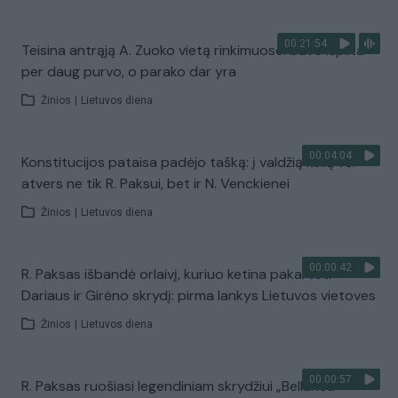
00:21:54
Teisina antrąją A. Zuoko vietą rinkimuose: buvo išpilta
per daug purvo, o parako dar yra
Žinios
|
Lietuvos diena
00:04:04
Konstitucijos pataisa padėjo tašką: į valdžią kelią vėl
atvers ne tik R. Paksui, bet ir N. Venckienei
Žinios
|
Lietuvos diena
00:00:42
R. Paksas išbandė orlaivį, kuriuo ketina pakartoti
Dariaus ir Girėno skrydį: pirma lankys Lietuvos vietoves
Žinios
|
Lietuvos diena
00:00:57
R. Paksas ruošiasi legendiniam skrydžiui „Bellanca“