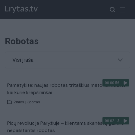
Robotas
Visi įrašai
00:00:56
Pamatykite: naujas robotas tritaškius mėto taikliau nei
kai kurie krepšininkai
Žinios
|
Sportas
00:02:13
Picų revoliucija Paryžiuje – klientams skanėstą gamins
nepailstantis robotas