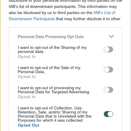
disclosure of your personal information by third parties on the
Kuriuo būdu langus nuvalysite greičiausiai?
IAB’s list of downstream participants. This information may
also be disclosed by us to third parties on the
IAB’s List of
Žinios
|
Gyvenimo būdas
Downstream Participants
that may further disclose it to other
third parties.
Šuo pirmą kartą susitiko su į gyvūną panašiu robotu
Personal Data Processing Opt Outs
Žinios
|
Augintinis
I want to opt-out of the Sharing of my
personal data.
Opted In
Reikia tai pamatyti – šis robotas jau beveik žmogus
I want to opt-out of the Sale of my
Personal Data.
Žinios
Opted In
|
IT ir mokslas
I want to opt-out of processing my
Personal Data for Targeted Advertising.
Pasaulio ekonomikos forume – roboto humanoido
Opted In
debiutas
I want to opt-out of Collection, Use,
Retention, Sale, and/or Sharing of my
Žinios
|
IT ir mokslas
Personal Data that Is Unrelated with the
Purposes for which it was collected.
Opted Out