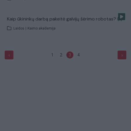
Kaip ūkininkų darbą pakeitė galvijų šėrimo robotas? (II)
Laidos
|
Kaimo akademija
‹
›
1
2
3
4