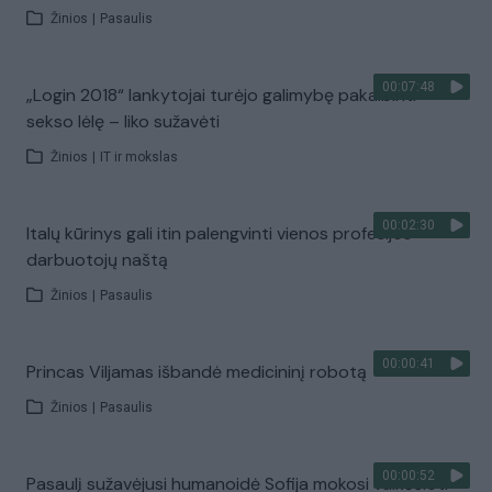
Žinios
|
Pasaulis
00:07:48
„Login 2018“ lankytojai turėjo galimybę pakalbinti
sekso lėlę – liko sužavėti
Žinios
|
IT ir mokslas
00:02:30
Italų kūrinys gali itin palengvinti vienos profesijos
darbuotojų naštą
Žinios
|
Pasaulis
00:00:41
Princas Viljamas išbandė medicininį robotą
Žinios
|
Pasaulis
00:00:52
Pasaulį sužavėjusi humanoidė Sofija mokosi vaikščioti