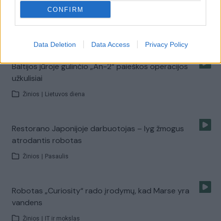
BB-8 – jei turi vaiką, pradėk taupyti šiam neįtikėtinam
CONFIRM
robotui
Žinios
|
IT ir mokslas
Data Deletion
Data Access
Privacy Policy
Baltijos jūroje gulinčio „An-2“ paieškos operacijos
užkulisiai
Žinios
|
Lietuvos diena
Restorano Japonijoje darbuotojas – lyg žmogus
atrodantis robotas
Žinios
|
Pasaulis
Robotas „Curiosity“ rado įrodymų, kad Marse yra
vandens
Žinios
|
IT ir mokslas