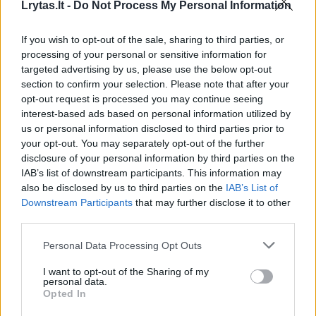
Lrytas.lt -
Do Not Process My Personal Information
00:11:11
R. Širvinskas-Makalius atskleidė, kada geriausia ieškoti
If you wish to opt-out of the sale, sharing to third parties, or
pigių paskutinės minutės kelionių
processing of your personal or sensitive information for
targeted advertising by us, please use the below opt-out
Žinios
|
Gyvenimo būdas
section to confirm your selection. Please note that after your
opt-out request is processed you may continue seeing
interest-based ads based on personal information utilized by
00:41:56
Po darbų 2019-05-24
us or personal information disclosed to third parties prior to
your opt-out. You may separately opt-out of the further
Laidos
|
Po darbų
disclosure of your personal information by third parties on the
IAB’s list of downstream participants. This information may
also be disclosed by us to third parties on the
IAB’s List of
00:07:34
„Keliauk į Maldyvus“: Makalius išdavė, kur ten vyksta
Downstream Participants
that may further disclose it to other
slapti vakarėliai
third parties.
Žinios
|
Gyvenimo būdas
Personal Data Processing Opt Outs
I want to opt-out of the Sharing of my
00:01:26
R. Širvinskas-Makalius prabilo apie maistą
personal data.
Opted In
viešbučiuose: ką reiktų keisti