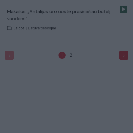
Makalius: „Antalijos oro uoste prasinešiau butelį
vandens“
Laidos
|
Lietuva tiesiogiai
‹
›
1
2