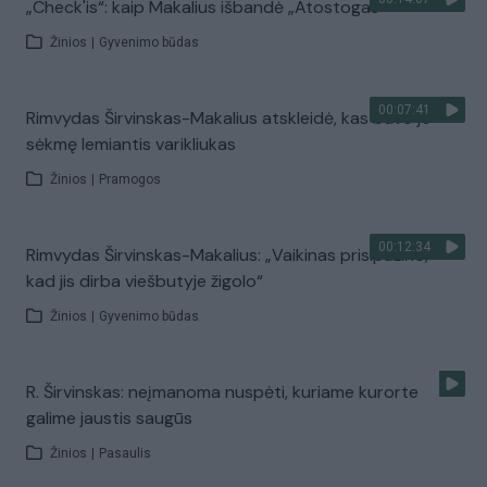
„Check'is“: kaip Makalius išbandė „Atostogas"
Žinios
|
Gyvenimo būdas
00:07:41
Rimvydas Širvinskas-Makalius atskleidė, kas buvo jo
sėkmę lemiantis varikliukas
Žinios
|
Pramogos
00:12:34
Rimvydas Širvinskas-Makalius: „Vaikinas prisipažino,
kad jis dirba viešbutyje žigolo“
Žinios
|
Gyvenimo būdas
R. Širvinskas: neįmanoma nuspėti, kuriame kurorte
galime jaustis saugūs
Žinios
|
Pasaulis