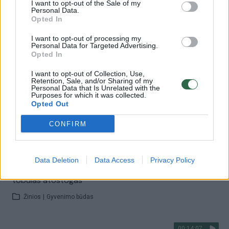
I want to opt-out of the Sale of my
Žinios
|
Gyvenimo būdas
Personal Data.
Opted In
00:10:04
Nauja laida „Virtuvės revizija“ kiša nosį į žinomų žmonių
I want to opt-out of processing my
Personal Data for Targeted Advertising.
šaldytuvus
Opted In
Žinios
|
Gyvenimo būdas
I want to opt-out of Collection, Use,
Retention, Sale, and/or Sharing of my
Personal Data that Is Unrelated with the
Purposes for which it was collected.
00:07:04
Garsenybės atskleidžia, ką valgyti, kad kilogramai
Opted Out
tirptų akimirksniu
CONFIRM
Žinios
|
Pramogos
Data Deletion
Data Access
Privacy Policy
00:35:43
Rimvydas Širvinskas-Makalius pataria, kaip susiplanuoti
tobulas atostogas
Žinios
|
Gyvenimo būdas
00:14:07