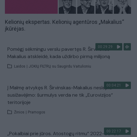
Kelionių ekspertas. Kelionių agentūros „Makalius“
įkūrėjas.
00:29:29
Pomėgį sėkmingu verslu pavertęs R. Širvinskas-
Makalius atskleidė, kada uždirbo pirmą milijoną
Laidos
|
JOKIŲ FILTRŲ su Saugirdu Vaitulioniu
00:04:21
Į Malmę atvykęs R. Širvinskas-Makalius neslepia
susižavėjimo: šurmulys verda ne tik „Eurovizijos“
teritorijoje
Žinios
|
Pramogos
00:22:17
„Pokalbiai prie jūros. Atostogų ritmu“ 2022-09-03