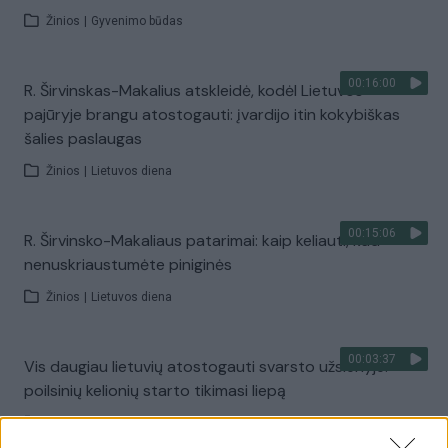
Žinios
|
Gyvenimo būdas
00:16:00
R. Širvinskas-Makalius atskleidė, kodėl Lietuvos
pajūryje brangu atostogauti: įvardijo itin kokybiškas
šalies paslaugas
Žinios
|
Lietuvos diena
00:15:06
R. Širvinsko-Makaliaus patarimai: kaip keliauti, kad
nenuskriaustumėte piniginės
Žinios
|
Lietuvos diena
00:03:37
Vis daugiau lietuvių atostogauti svarsto užsienyje:
poilsinių kelionių starto tikimasi liepą
Žinios
|
Lietuvos diena