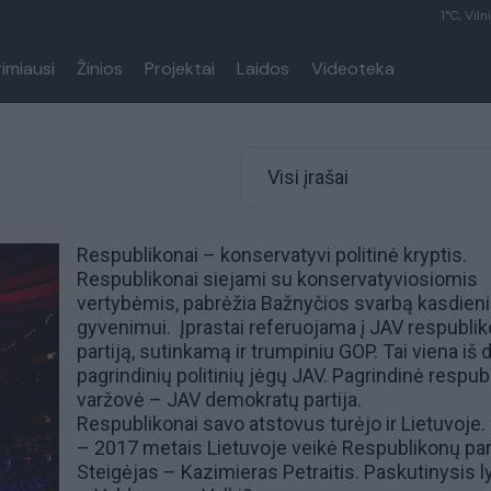
1°C, Viln
rimiausi
Žinios
Projektai
Laidos
Videoteka
Visi įrašai
Respublikonai – konservatyvi politinė kryptis.
Respublikonai siejami su konservatyviosiomis
vertybėmis, pabrėžia Bažnyčios svarbą kasdien
gyvenimui. Įprastai referuojama į JAV respubli
partiją, sutinkamą ir trumpiniu GOP. Tai viena iš 
pagrindinių politinių jėgų JAV. Pagrindinė respub
varžovė –
JAV demokratų partija
.
Respublikonai savo atstovus turėjo ir Lietuvoje.
– 2017 metais Lietuvoje veikė Respublikonų part
Steigėjas – Kazimieras Petraitis. Paskutinysis l