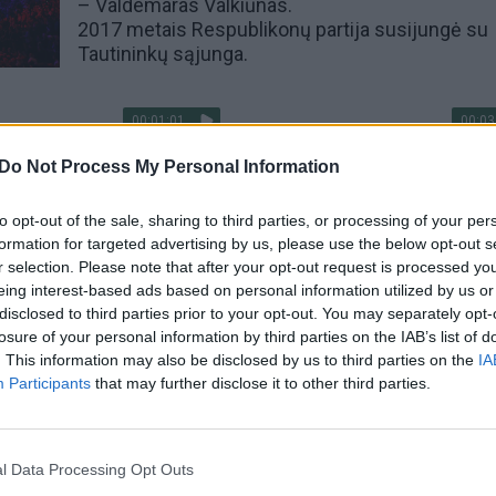
–
Valdemaras Valkiūnas
.
2017 metais Respublikonų partija susijungė su
Tautininkų sąjunga.
00:01:01
00:03
ai pasmerkė naują
Nors J. Bidenas debatuose bu
onų įstatymą translyčiams:
sumaltas į miltus, politologui
Do Not Process My Personal Information
yčiomis
užkliuvo ir D. Trumpas: jo fakta
tikslūs
Pasaulis
to opt-out of the sale, sharing to third parties, or processing of your per
formation for targeted advertising by us, please use the below opt-out s
Žinios
|
Pasaulis
r selection. Please note that after your opt-out request is processed y
eing interest-based ads based on personal information utilized by us or
disclosed to third parties prior to your opt-out. You may separately opt-
00:00:44
00:02
JAV prezidento rinkimuose
Dalis JAV Senato respublikonų
losure of your personal information by third parties on the IAB’s list of
suoti už D. Trumpą: J.
įsiutę: paramos paketą Ukrainai
. This information may also be disclosed by us to third parties on the
IA
denciją pavadino
antausiu amerikiečiams
Participants
that may further disclose it to other third parties.
iška
Žinios
|
Pasaulis
Pasaulis
l Data Processing Opt Outs