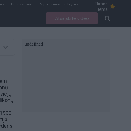
Ekrano
ius
Horoskopai
TV programa
Lrytas.lt
tema
Atsiųskite video
iam
konų
dviejų
likonų
 1990
ija.
yderis