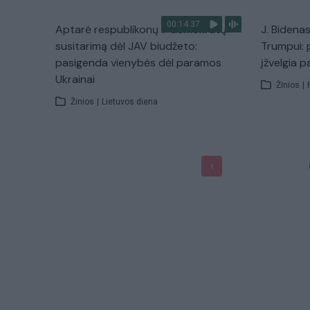
00:14:37
Aptarė respublikonų ir demokratų
J. Bidenas
susitarimą dėl JAV biudžeto:
Trumpui: 
pasigenda vienybės dėl paramos
įžvelgia 
Ukrainai
Žinios
|
Žinios
|
Lietuvos diena
‹