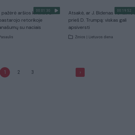
00:01:30
00:19:52
 pažėrė aršios kritikos D.
Atsakė, ar J. Bidenas vėl laimė
pastarojo retorikoje
prieš D. Trumpą: viskas gali
panašumų su naciais
apsiversti
Pasaulis
Žinios
|
Lietuvos diena
1
2
3
›