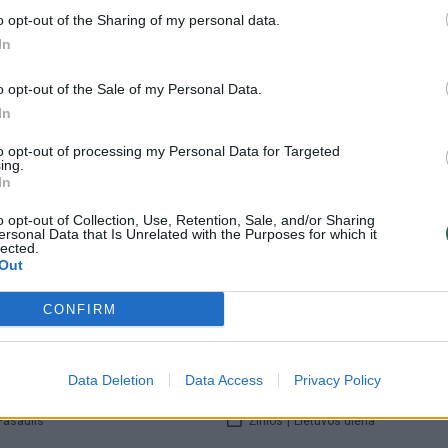
00:01:12
00:02
ūmai šeštadienį balsuos
Atstovų Rūmai skelbia apie pro
o opt-out of the Sharing of my personal data.
s Ukrainai ir Izraeliui:
dėl paramos Ukrainai: įvardijo
In
 kokio dydžio bus pagalbos
naujoves
o opt-out of the Sale of my Personal Data.
Žinios
|
Pasaulis
In
Pasaulis
to opt-out of processing my Personal Data for Targeted
ing.
In
00:00:58
00:01
ntradienio pergalės, D.
Pirmoji N. Haley pergalė –
reiškimas: J. Bidenui siūlo
Vašingtone kandidatė surinko
o opt-out of Collection, Use, Retention, Sale, and/or Sharing
ersonal Data that Is Unrelated with the Purposes for which it
 debatuose
daugiau nei pusę balsų
lected.
Out
Pasaulis
Žinios
|
Pasaulis
CONFIRM
00:01:14
00:17:44
s užsipuolė konkurentą D.
Pastebi aršėjančias JAV rinkim
ano, jog pastarasis kelia
kampanijas: atsakė, ką reiškia 
Data Deletion
Data Access
Privacy Policy
lies ekonomikai
Trumpo laimėjimai
Pasaulis
Žinios
|
Lietuvos diena