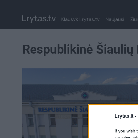
Klausyk Lrytas.tv
Naujausi
Žiū
Respublikinė Šiaulių
Lrytas.lt -
If you wish 
sensitive in