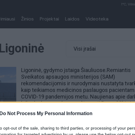
1°C, Viln
rimiausi
Žinios
Projektai
Laidos
Videoteka
 Ligoninė
Visi įrašai
Ligoninė, gydymo įstaiga Šiauliuose.Remiantis
Sveikatos apsaugos ministerijos (SAM)
rekomendacijomis ir nurodymais nustatyta tvar
kaip teikiamos medicinos
paslaugos pacientam
COVID-19 pandemijos
metu. Naujienas apie da
laiką, lankymo sąlygas galite rasti Respublikinės
Šiaulių ligoninės
svetainėje.
Do Not Process My Personal Information
to opt-out of the sale, sharing to third parties, or processing of your per
formation for targeted advertising by us, please use the below opt-out s