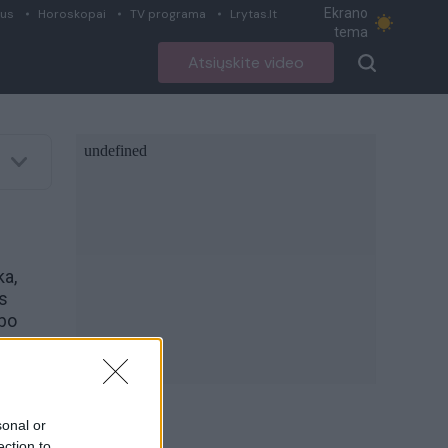
Ekrano
ius
Horoskopai
TV programa
Lrytas.lt
tema
Atsiųskite video
ka,
s
rbo
sonal or
ection to