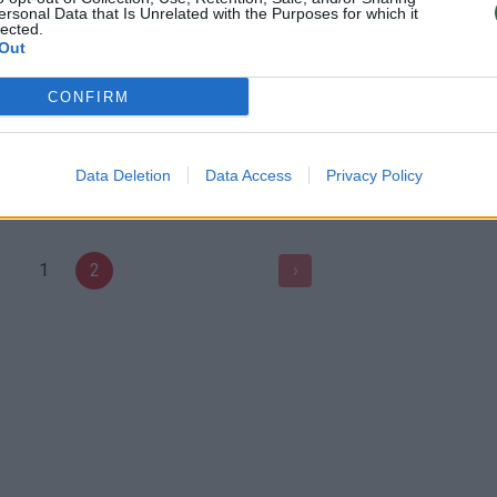
ersonal Data that Is Unrelated with the Purposes for which it
Lietuvos diena
Žinios
|
Lietuvos diena
lected.
Out
CONFIRM
Data Deletion
Data Access
Privacy Policy
1
2
›