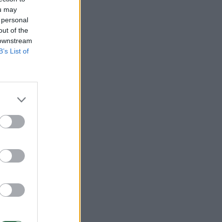
ou may
 personal
out of the
 downstream
B’s List of
:21
ma
i