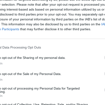
r selection. Please note that after your opt-out request is processed y
eing interest-based ads based on personal information utilized by us or
disclosed to third parties prior to your opt-out. You may separately opt-
losure of your personal information by third parties on the IAB’s list of
. This information may also be disclosed by us to third parties on the
IA
00:05:39
00:30
so iššūkis Šiauliuose:
Naujausia informacija apie
Participants
that may further disclose it to other third parties.
okį gydymą taiko
koronavirusą Lietuvoje: stebi
užsikrėtusios moters šeima
Lietuvos diena
Žinios
|
Lietuvos diena
l Data Processing Opt Outs
o opt-out of the Sharing of my personal data.
00:01:56
 medikų – žinia apie
Vaistinės atstovė: ligoninės
In
 nusėto kūdikio būklę:
direktorius norėjo mus paveikt
orėjo pagalbos
o opt-out of the Sale of my Personal Data.
Žinios
|
Lietuvos diena
In
Lietuvos diena
to opt-out of processing my Personal Data for Targeted
ing.
In
imu įtariami ligoninės
STT sulaikė Šiaulių ligoninės
ketavo darbuotojus?
vadovus, atliktos kratos
o opt-out of Collection, Use, Retention, Sale, and/or Sharing