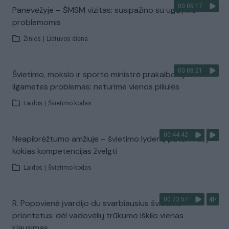
00:05:17
Panevėžyje – ŠMSM vizitas: susipažino su ugdymo
problemomis
Žinios
|
Lietuvos diena
00:08:21
Švietimo, mokslo ir sporto ministrė prakalbo apie
ilgametes problemas: neturime vienos piliulės
Laidos
|
Švietimo kodas
00:44:42
Neapibrėžtumo amžiuje – švietimo lyderių patarimai, į
kokias kompetencijas žvelgti
Laidos
|
Švietimo kodas
00:23:57
R. Popovienė įvardijo du svarbiausius švietimo
prioritetus: dėl vadovėlių trūkumo iškilo vienas
klausimas