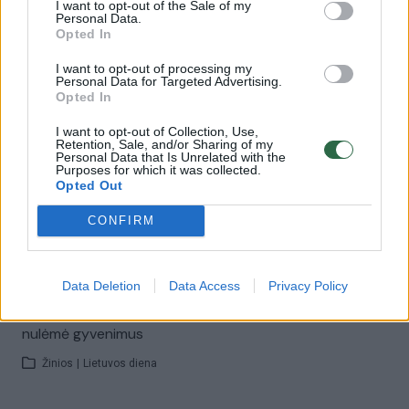
I want to opt-out of the Sale of my
Personal Data.
Opted In
00:05:04
Siūlo pakeitimus dėl mobiliųjų telefonų naudojimo
I want to opt-out of processing my
mokyklose: tai bus privaloma
Personal Data for Targeted Advertising.
Opted In
Žinios
|
Lietuvos diena
I want to opt-out of Collection, Use,
Retention, Sale, and/or Sharing of my
Personal Data that Is Unrelated with the
00:22:29
Purposes for which it was collected.
Ateinančiais mokslo metais – kardinalūs pokyčiai:
Opted Out
palies ir egzaminus, ir mobiliųjų telefonų naudojimą
CONFIRM
Žinios
|
Lietuvos diena
00:01:33
Data Deletion
Data Access
Privacy Policy
Užsipuolus R. Popovienę dėl matematikos VBE –
atsakomybę permetė buvusiai Vyriausybei: sprendimai
nulėmė gyvenimus
Žinios
|
Lietuvos diena