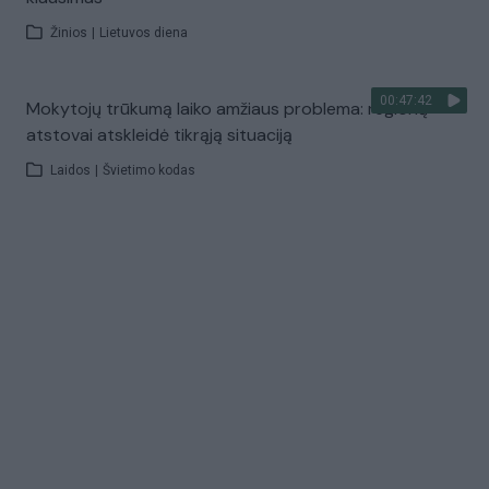
Žinios
|
Lietuvos diena
00:47:42
Mokytojų trūkumą laiko amžiaus problema: regionų
atstovai atskleidė tikrąją situaciją
Laidos
|
Švietimo kodas