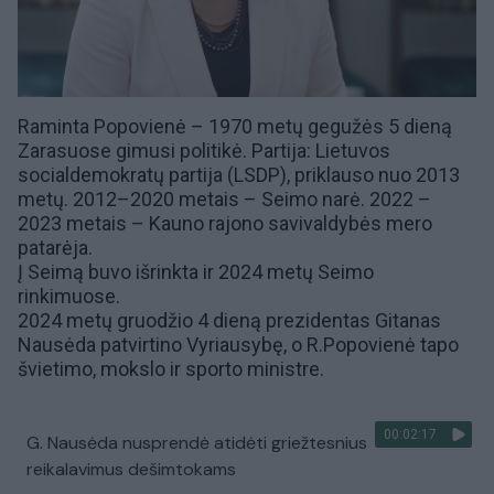
Raminta Popovienė – 1970 metų gegužės 5 dieną
Zarasuose gimusi politikė. Partija:
Lietuvos
socialdemokratų partija (LSDP)
, priklauso nuo 2013
metų. 2012–2020 metais – Seimo narė. 2022 –
2023 metais – Kauno rajono savivaldybės mero
patarėja.
Į Seimą buvo išrinkta ir
2024 metų Seimo
rinkimuose
.
2024 metų gruodžio 4 dieną prezidentas
Gitanas
Nausėda
patvirtino Vyriausybę, o
R.Popovienė tapo
švietimo, mokslo ir sporto ministre
.
00:02:17
G. Nausėda nusprendė atidėti griežtesnius
reikalavimus dešimtokams