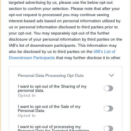
targeted advertising by us, please use the below opt-out
Laidos
|
Nuoga tiesa
section to confirm your selection. Please note that after your
opt-out request is processed you may continue seeing
interest-based ads based on personal information utilized by
Kodėl kartais pabadauti sveika?
us or personal information disclosed to third parties prior to
your opt-out. You may separately opt-out of the further
Žinios
|
Gyvenimo būdas
disclosure of your personal information by third parties on the
IAB’s list of downstream participants. This information may
also be disclosed by us to third parties on the
IAB’s List of
Kaip elgtis su pavydžiais partneriais?
Downstream Participants
that may further disclose it to other
third parties.
Žinios
|
Gyvenimo būdas
Personal Data Processing Opt Outs
Patarimai tėvams, kaip atpažinti, kad jūsų vaikas rūko?
I want to opt-out of the Sharing of my
personal data.
Žinios
|
Gyvenimo būdas
Opted In
I want to opt-out of the Sale of my
Personal Data.
Kaip atsikratyti gėdos eiti į sporto klubą?
Opted In
Žinios
|
Gyvenimo būdas
I want to opt-out of processing my
Personal Data for Targeted Advertising.