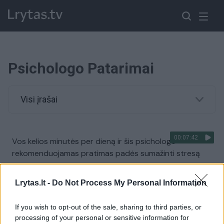
Psichologo Patarimai
Visi įrašai
00:07:42
Vos kelios minutės per dieną ir šis psichologo
rekomenduojamas pratimas padės sumažinti stresą
Žinios
|
Gyvenimo būdas
Lrytas.lt -
Do Not Process My Personal Information
00:01:46
Psichologas apie Egidijų Anupraitį: žiurkė spaudžiama į
If you wish to opt-out of the sale, sharing to third parties, or
kampą irgi kanda
processing of your personal or sensitive information for