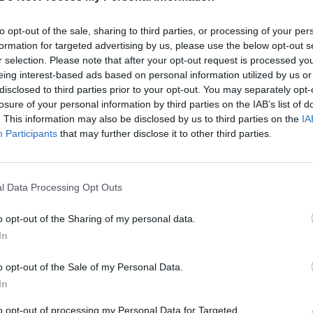
 ragina praleisti kartu:
regionai vertina skirtingai: per
e įspūdį keliančias
sukėlė iššūkių
to opt-out of the sale, sharing to third parties, or processing of your per
ios šeimos istorijas
Žinios
|
Lietuvos diena
formation for targeted advertising by us, please use the below opt-out s
Verta pažiūrėti
r selection. Please note that after your opt-out request is processed y
eing interest-based ads based on personal information utilized by us or
disclosed to third parties prior to your opt-out. You may separately opt-
00:00:37
00:00
losure of your personal information by third parties on the IAB’s list of
 filmas „Lietuvos ryto“
Tikroji Catherine Middleton ist
. This information may also be disclosed by us to third parties on the
IA
je: pamatykite tikrąją
filme „Kate: šiuolaikinės karali
Participants
that may further disclose it to other third parties.
 Dianos istoriją
tapsmas"
Verta pažiūrėti
Laidos
|
Verta pažiūrėti
l Data Processing Opt Outs
00:02:08
00:00
estivalis „Gaida“ žada
Pažiūrėkite: pažintis su šimtais
o opt-out of the Sharing of my personal data.
 programą: tarp atlikėjų –
Fenikso sodo gyventojų
In
sienio vardai
dokumentiniame seriale „Zoolo
sodas"
o opt-out of the Sale of my Personal Data.
Pramogos
In
Laidos
|
Verta pažiūrėti
to opt-out of processing my Personal Data for Targeted