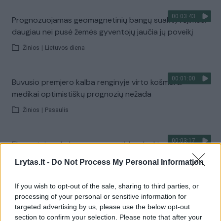
00:03:43
Prognozuojamas geomagnetinių bangų suaktyvėjimas:
daugiau nei pusė žemės gyventojų jaučia jų poveikį
Žinios
|
Lietuvos diena
00:01:00
Buvusio premjero kalba renginyje virto košmaru:
medikai optimistiškų prognozių nežada
Žinios
|
Pasaulis
00:03:17
Ekspertai neskuba prognozuoti, kas laukia rudenį: dėl
keliautojų srautų COVID-19 banga gali ateiti anksčiau
Lrytas.lt -
Do Not Process My Personal Information
Žinios
|
Lietuvos diena
If you wish to opt-out of the sale, sharing to third parties, or
processing of your personal or sensitive information for
00:02:43
Ukrainos žvalgyba įvardijo, kada tikisi persilaužimo kare:
targeted advertising by us, please use the below opt-out
pergalę gali pasiekti jau netrukus
section to confirm your selection. Please note that after your