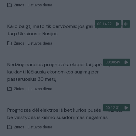
Žinios
|
Lietuvos diena
00:14:22
Karo baigtį mato tik derybomis: jos gali vykti nebūtinai
tarp Ukrainos ir Rusijos
Žinios
|
Lietuvos diena
00:00:49
Nedžiuginančios prognozės: ekspertai įspėja apie
laukiantį lėčiausią ekonomikos augimą per
pastaruosius 30 metų
Žinios
|
Lietuvos diena
00:12:31
Prognozės dėl elektros iš bet kurios pusės – niūrios:
be valstybės įsikišimo susidorijimas negalimas
Žinios
|
Lietuvos diena