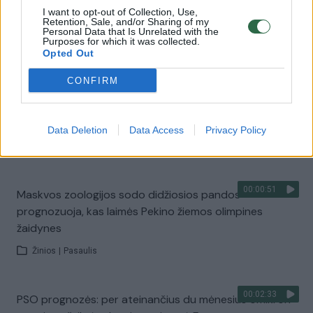
I want to opt-out of Collection, Use,
00:08:35
Buvusio Lietuvos užsienio reikalų ministro prognozės:
Retention, Sale, and/or Sharing of my
Personal Data that Is Unrelated with the
gegužę prasidės Rusijos grįžimas į akmens amžių
Purposes for which it was collected.
Opted Out
Žinios
|
Lietuvos diena
CONFIRM
00:02:45
Ankstyvasis bulviasodis – galvos skausmas ūkininkams:
dėl karo susilaiko nuo prognozių apie kainas
Data Deletion
Data Access
Privacy Policy
Žinios
|
Lietuvos diena
00:00:51
Maskvos zoologijos sodo didžiosios pandos
prognozuoja, kas laimės Pekino žiemos olimpines
žaidynes
Žinios
|
Pasaulis
00:02:33
PSO prognozės: per ateinančius du mėnesius omikron