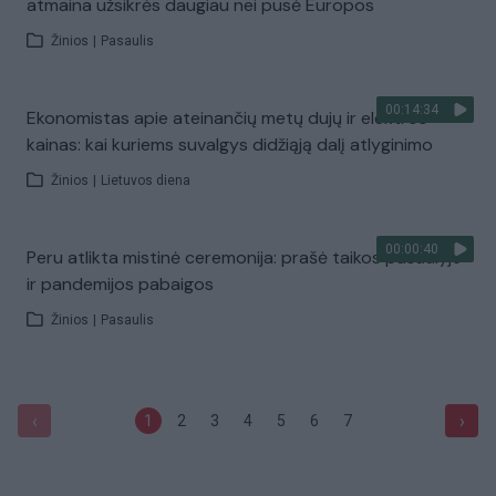
atmaina užsikrės daugiau nei pusė Europos
Žinios
|
Pasaulis
00:14:34
Ekonomistas apie ateinančių metų dujų ir elektros
kainas: kai kuriems suvalgys didžiąją dalį atlyginimo
Žinios
|
Lietuvos diena
00:00:40
Peru atlikta mistinė ceremonija: prašė taikos pasaulyje
ir pandemijos pabaigos
Žinios
|
Pasaulis
‹
›
1
2
3
4
5
6
7