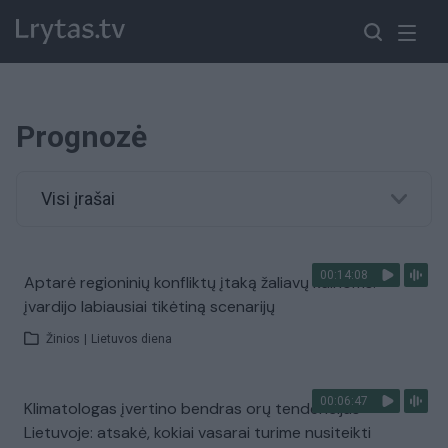
Prognozė
Visi įrašai
00:14:08
Aptarė regioninių konfliktų įtaką žaliavų kainoms:
įvardijo labiausiai tikėtiną scenarijų
Žinios
|
Lietuvos diena
00:06:47
Klimatologas įvertino bendras orų tendencijas
Lietuvoje: atsakė, kokiai vasarai turime nusiteikti