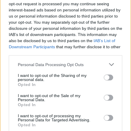
opt-out request is processed you may continue seeing
Žinios
|
Pasaulis
interest-based ads based on personal information utilized by
us or personal information disclosed to third parties prior to
your opt-out. You may separately opt-out of the further
00:16:58
Ekonomistas atsakė, kodėl po penkerių metų matysime
disclosure of your personal information by third parties on the
visiškai kitokią Lietuvą
IAB’s list of downstream participants. This information may
also be disclosed by us to third parties on the
IAB’s List of
Žinios
|
Lietuvos diena
Downstream Participants
that may further disclose it to other
third parties.
00:08:29
Karybos ekspertas įvertino galimą karo Ukrainoje eigą:
Personal Data Processing Opt Outs
įvardijo rusų puolimo kryptis
I want to opt-out of the Sharing of my
personal data.
Žinios
|
Lietuvos diena
Opted In
I want to opt-out of the Sale of my
Personal Data.
00:01:48
Kauno žiemos uoste – darbymetis: dėl atnaujintų
Opted In
prieplaukų, prognozuojamas palankus sezonas laivybai
I want to opt-out of processing my
Žinios
|
Lietuvos diena
Personal Data for Targeted Advertising.
Opted In