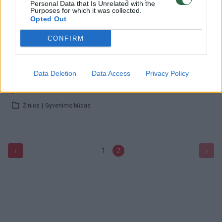
Personal Data that Is Unrelated with the
Purposes for which it was collected.
A. Pauliukevičius pataria, kaip sugrąžinti prarastą
Opted Out
užpakaliuką
CONFIRM
Žinios
|
Gyvenimo būdas
Data Deletion
Data Access
Privacy Policy
A. Pauliukevičiaus patarimai: kardio treniruotė su
plėvele
Žinios
|
Gyvenimo būdas
‹
›
1
2