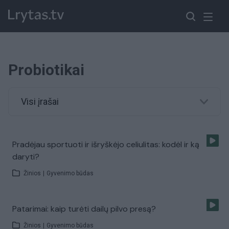
Probiotikai
Visi įrašai
Pradėjau sportuoti ir išryškėjo celiulitas: kodėl ir ką
daryti?
Žinios
|
Gyvenimo būdas
Patarimai: kaip turėti dailų pilvo presą?
Žinios
|
Gyvenimo būdas