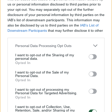
us or personal information disclosed to third parties prior to
your opt-out. You may separately opt-out of the further
Svorio metimas ir pieno produktai. Kaip derinti?
disclosure of your personal information by third parties on the
IAB’s list of downstream participants. This information may
Žinios
|
Gyvenimo būdas
also be disclosed by us to third parties on the
IAB’s List of
Downstream Participants
that may further disclose it to other
third parties.
Kas yra amino rūgštys ir kuo jos naudingos
sportuojantiems?
Personal Data Processing Opt Outs
Žinios
|
Gyvenimo būdas
I want to opt-out of the Sharing of my
personal data.
Opted In
Patarimai, kaip atsikratyti riebalų šonuose
I want to opt-out of the Sale of my
Personal Data.
Žinios
|
Gyvenimo būdas
Opted In
I want to opt-out of processing my
Personal Data for Targeted Advertising.
Kaip subalansuoti mitybą sportuojantiems vakare?
Opted In
Žinios
|
Gyvenimo būdas
I want to opt-out of Collection, Use,
Retention, Sale, and/or Sharing of my