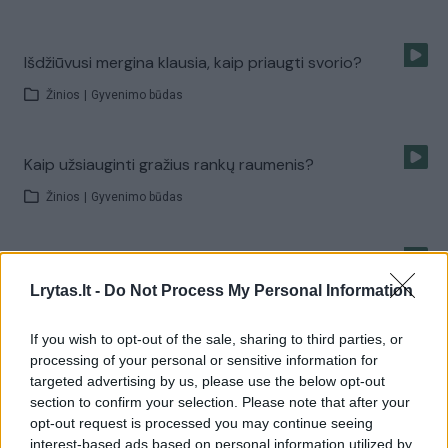
Išdžiūvusi mergina klausia, kaip priaugti svorio?
Žinios
|
Gyvenimo būdas
Kaip užsiauginti gražius rankų raumenis?
Žinios
|
Gyvenimo būdas
Kaip atsikratyti emocinio valgymo, kai ryjama dėl
streso?
Lrytas.lt -
Do Not Process My Personal Information
Žinios
|
Gyvenimo būdas
If you wish to opt-out of the sale, sharing to third parties, or
processing of your personal or sensitive information for
targeted advertising by us, please use the below opt-out
Paleo dieta. Kaip ji veikia ir kaip tirpsta riebalai?
section to confirm your selection. Please note that after your
opt-out request is processed you may continue seeing
Žinios
|
Gyvenimo būdas
interest-based ads based on personal information utilized by