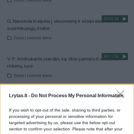
Žinios
|
Lietuvos diena
00:02:44
G. Nausėda kreipėsi į visuomenę ir atsiprašė
susirinkusiųjų štabe
Žinios
|
Lietuvos diena
00:11:36
V. P. Andriukaitis įvardijo, ką tikisi pamatyti antrame
rinkimų ture
Žinios
|
Lietuvos diena
00:03:35
Lrytas.lt -
Do Not Process My Personal Information
I. Šimonytė prasitarė, kaip švęstų sulaukusi palankių
rinkimų rezultatų
If you wish to opt-out of the sale, sharing to third parties, or
Žinios
|
Lietuvos diena
processing of your personal or sensitive information for
targeted advertising by us, please use the below opt-out
section to confirm your selection. Please note that after your
00:01:50