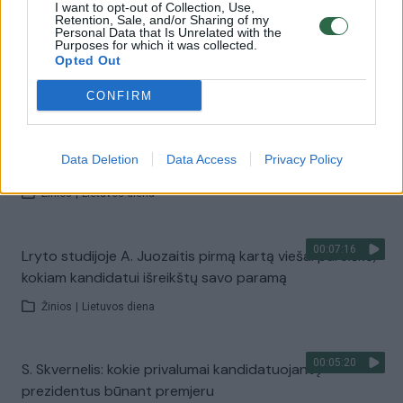
I want to opt-out of Collection, Use,
Retention, Sale, and/or Sharing of my
Personal Data that Is Unrelated with the
Purposes for which it was collected.
00:03:57
Politologė apie rinkimus: buvo įdomių apraiškų
Opted Out
Žinios
|
Lietuvos diena
CONFIRM
00:04:25
Pirmasis G. Nausėdos žmonos interviu: įvardijo, ko
Data Deletion
Data Access
Privacy Policy
labiausiai pasigedo rinkimuose
Žinios
|
Lietuvos diena
00:07:16
Lryto studijoje A. Juozaitis pirmą kartą viešai pareiškė,
kokiam kandidatui išreikštų savo paramą
Žinios
|
Lietuvos diena
00:05:20
S. Skvernelis: kokie privalumai kandidatuojant į
prezidentus būnant premjeru