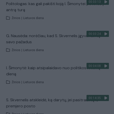
00:03:13
Politologas: kas gali pakišti koją I. Šimonytei patekus į
antrą turą
Žinios
|
Lietuvos diena
00:03:24
G. Nausėda: norėčiau, kad S. Skvernelis įgyvendintų
savo pažadus
Žinios
|
Lietuvos diena
00:04:08
I. Šimonytė: kaip atsipalaidavo nuo politikos rinkimų
dieną
Žinios
|
Lietuvos diena
00:14:35
S. Skvernelis atskleidė, ką darytų, jei pasitrauktų iš
premjero posto