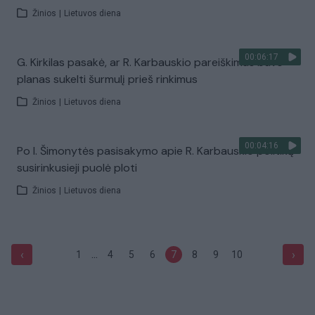
Žinios
|
Lietuvos diena
00:06:17
G. Kirkilas pasakė, ar R. Karbauskio pareiškimas buvo
planas sukelti šurmulį prieš rinkimus
Žinios
|
Lietuvos diena
00:04:16
Po I. Šimonytės pasisakymo apie R. Karbauskio politiką
susirinkusieji puolė ploti
Žinios
|
Lietuvos diena
...
‹
›
1
4
5
6
7
8
9
10