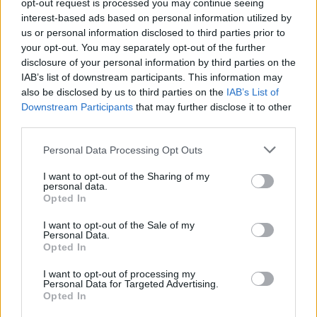
Gitano Nausėdos štabe – netikėtas svečias, sulaukęs
opt-out request is processed you may continue seeing
ypatingo dėmesio
interest-based ads based on personal information utilized by
us or personal information disclosed to third parties prior to
Žinios
|
Lietuvos diena
your opt-out. You may separately opt-out of the further
disclosure of your personal information by third parties on the
IAB’s list of downstream participants. This information may
00:12:21
N. Puteikis apie savo veiksmus: bandau paveikti
also be disclosed by us to third parties on the
IAB’s List of
Lietuvos politiką
Downstream Participants
that may further disclose it to other
third parties.
Žinios
|
Lietuvos diena
Personal Data Processing Opt Outs
00:03:34
I want to opt-out of the Sharing of my
Politologas: kurių miestų rinkėjai gali nulemti rezultatą ir
personal data.
kam bus sunkiausia
Opted In
Žinios
|
Lietuvos diena
I want to opt-out of the Sale of my
Personal Data.
Opted In
00:09:03
A. Širinskienė įgėlė I. Šimonytei: išsakė nuomonę dėl
I want to opt-out of processing my
prezidentės konservatorės
Personal Data for Targeted Advertising.
Opted In
Žinios
|
Lietuvos diena