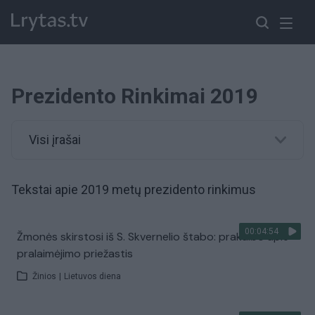
Prezidento Rinkimai 2019
Visi įrašai
Tekstai apie 2019 metų prezidento rinkimus
00:04:54
Žmonės skirstosi iš S. Skvernelio štabo: prakalbo apie
pralaimėjimo priežastis
Žinios
|
Lietuvos diena