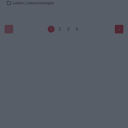
Laidos
|
Lietuva tiesiogiai
‹
›
1
2
3
4