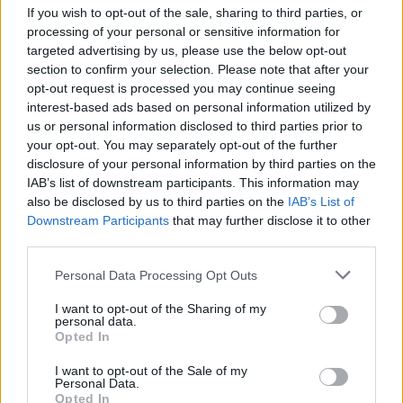
If you wish to opt-out of the sale, sharing to third parties, or
processing of your personal or sensitive information for
targeted advertising by us, please use the below opt-out
00:05:52
Apžvalgininkas: S. Skvernelis laikomas pūslėtose R.
section to confirm your selection. Please note that after your
Karbauskio rankose
opt-out request is processed you may continue seeing
interest-based ads based on personal information utilized by
Laidos
|
24/7
us or personal information disclosed to third parties prior to
your opt-out. You may separately opt-out of the further
disclosure of your personal information by third parties on the
00:44:04
Povilas Urbšys apie valstiečius: „Kuriamas
IAB’s list of downstream participants. This information may
antidemokratinis darinys“
also be disclosed by us to third parties on the
IAB’s List of
Downstream Participants
that may further disclose it to other
Laidos
|
NeSpaudai
third parties.
Personal Data Processing Opt Outs
00:26:33
A. Širinskienės „Facebook“ paskyroje paviešintas
skandalingas VTEK pokalbis
I want to opt-out of the Sharing of my
personal data.
Žinios
|
Lietuvos diena
Opted In
I want to opt-out of the Sale of my
Personal Data.
00:01:50
Valstiečių lyderio kaltinimų sulaukęs P. Urbšys: „Vertinu
Opted In