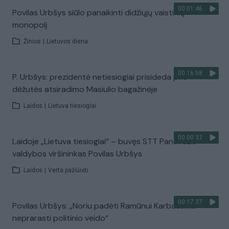
00:01:46
Povilas Urbšys siūlo panaikinti didžiųjų vaistinių
monopolį
Žinios
|
Lietuvos diena
00:16:58
P. Urbšys: prezidentė netiesiogiai prisideda prie
dėžutės atsiradimo Masiulio bagažinėje
Laidos
|
Lietuva tiesiogiai
00:00:32
Laidoje „Lietuva tiesiogiai“ – buvęs STT Panevėžio
valdybos viršininkas Povilas Urbšys
Laidos
|
Verta pažiūrėti
00:17:37
Povilas Urbšys: „Noriu padėti Ramūnui Karbauskiui
neprarasti politinio veido“