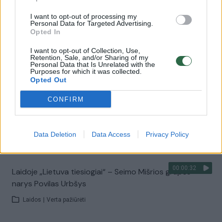
tai, kaip keršto akciją“
I want to opt-out of processing my
Personal Data for Targeted Advertising.
Žinios
|
Lietuvos diena
Opted In
I want to opt-out of Collection, Use,
00:03:34
Povilas Urbšys: „Matyti politikoje teistą – jau įprasta“
Retention, Sale, and/or Sharing of my
Personal Data that Is Unrelated with the
Purposes for which it was collected.
Žinios
|
Lietuvos diena
Opted Out
CONFIRM
00:16:53
Povilas Urbšys įspėjo politinius lyderius: „Nesukiokite
rankų Seimo nariams“
Data Deletion
Data Access
Privacy Policy
Laidos
|
Lietuva tiesiogiai
00:00:32
Laidoje „Lietuva tiesiogiai“ – Seimo Mišrios grupės
narys Povilas Urbšys
Laidos
|
Verta pažiūrėti