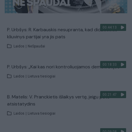
00:44:13
P. Urbšys: R. Karbauskis nesupranta, kad didžiausias
kliuvinys partijai yra jis pats
Laidos
|
NeSpaudai
00:18:33
P. Urbšys: „Kai kas nori kontroliuojamos demokratijos“
Laidos
|
Lietuva tiesiogiai
00:21:47
B. Matelis: V. Pranckietis išlaikys vertę, jeigu pats
atsistatydins
Laidos
|
Lietuva tiesiogiai
00:09:08