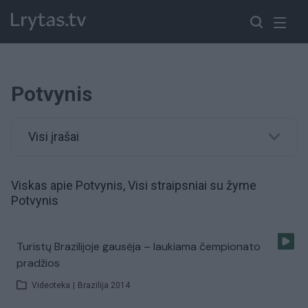
Potvynis
Visi įrašai
Viskas apie Potvynis, Visi straipsniai su žyme
Potvynis
Turistų Brazilijoje gausėja – laukiama čempionato
pradžios
Videoteka
|
Brazilija 2014