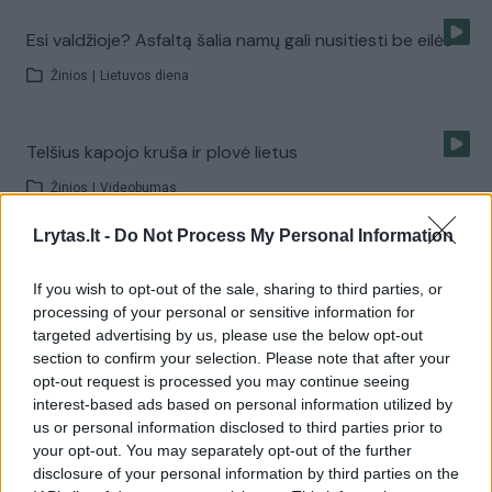
Esi valdžioje? Asfaltą šalia namų gali nusitiesti be eilės
Žinios
|
Lietuvos diena
Telšius kapojo kruša ir plovė lietus
Žinios
|
Videobumas
Lrytas.lt -
Do Not Process My Personal Information
Smarkus lietus Klaipėdoje patvindė gatves
If you wish to opt-out of the sale, sharing to third parties, or
Žinios
|
Videobumas
processing of your personal or sensitive information for
targeted advertising by us, please use the below opt-out
section to confirm your selection. Please note that after your
Skęstantys Balkanai šaukiasi tarptautinės pagalbos
opt-out request is processed you may continue seeing
interest-based ads based on personal information utilized by
Žinios
|
Pasaulis
us or personal information disclosed to third parties prior to
your opt-out. You may separately opt-out of the further
disclosure of your personal information by third parties on the
Potvynis Balkanuose: 3 mėnesių kritulių kiekis per 3