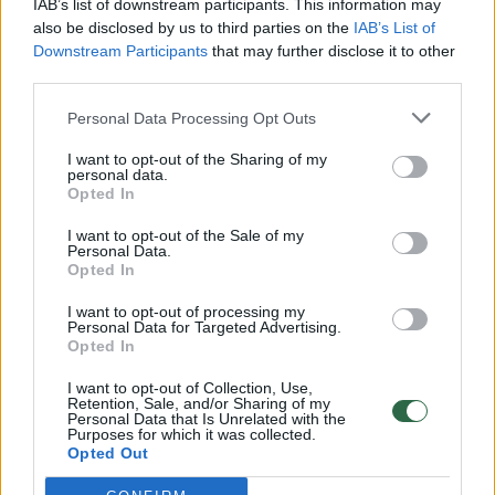
IAB’s list of downstream participants. This information may
dienas
also be disclosed by us to third parties on the
IAB’s List of
Downstream Participants
that may further disclose it to other
Žinios
|
Pasaulis
third parties.
Personal Data Processing Opt Outs
Balkanai skęsta: žuvo mažiausiai 20 žmonių
I want to opt-out of the Sharing of my
Žinios
|
Pasaulis
personal data.
Opted In
I want to opt-out of the Sale of my
Nepavydėtina situacija: kinas vidury upės įstrigo
Personal Data.
Opted In
sunkvežimyje
Žinios
I want to opt-out of processing my
|
Pasaulis
Personal Data for Targeted Advertising.
Opted In
Centrinę Italiją skandina potvyniai, pranešta apie
I want to opt-out of Collection, Use,
Retention, Sale, and/or Sharing of my
pirmąją auką
Personal Data that Is Unrelated with the
Purposes for which it was collected.
Žinios
|
Pasaulis
Opted Out