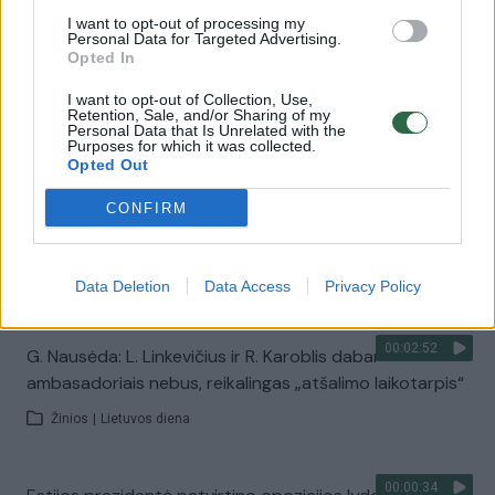
Laidos
|
Nauja diena
I want to opt-out of processing my
Personal Data for Targeted Advertising.
Opted In
00:10:29
L. Vasiliauskienė apie Stambulo konvenciją: tai
I want to opt-out of Collection, Use,
dokumentas tik apie smurtą prieš moteris
Retention, Sale, and/or Sharing of my
Personal Data that Is Unrelated with the
Žinios
|
Lietuvos diena
Purposes for which it was collected.
Opted Out
CONFIRM
00:18:25
I. Pakarklytė apie visuomenės požiūrį į tos pačios lyties
partnerystę: kalta lytinio švietimo stoka
Žinios
|
Lietuvos diena
Data Deletion
Data Access
Privacy Policy
00:02:52
G. Nausėda: L. Linkevičius ir R. Karoblis dabar
ambasadoriais nebus, reikalingas „atšalimo laikotarpis“
Žinios
|
Lietuvos diena
00:00:34