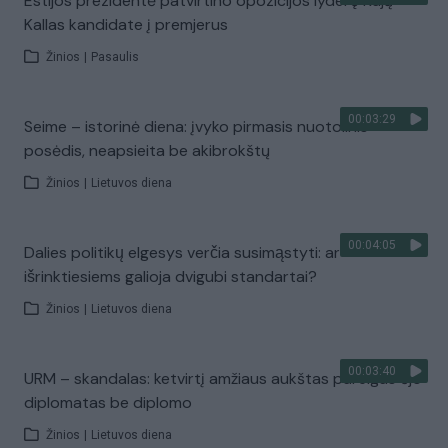
Estijos prezidentė patvirtino opozicijos lyderę Kają
Kallas kandidate į premjerus
Žinios
|
Pasaulis
00:03:29
Seime – istorinė diena: įvyko pirmasis nuotolinis
posėdis, neapsieita be akibrokštų
Žinios
|
Lietuvos diena
00:04:05
Dalies politikų elgesys verčia susimąstyti: ar
išrinktiesiems galioja dvigubi standartai?
Žinios
|
Lietuvos diena
00:03:40
URM – skandalas: ketvirtį amžiaus aukštas pareigas ėjo
diplomatas be diplomo
Žinios
|
Lietuvos diena