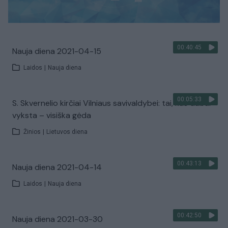
00:40:45
Nauja diena 2021-04-15
Laidos
|
Nauja diena
00:05:33
S. Skvernelio kirčiai Vilniaus savivaldybei: tai, kas dabar
vyksta – visiška gėda
Žinios
|
Lietuvos diena
00:43:13
Nauja diena 2021-04-14
Laidos
|
Nauja diena
00:42:50
Nauja diena 2021-03-30