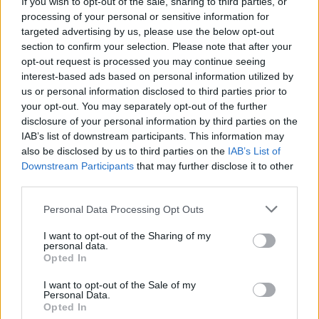
If you wish to opt-out of the sale, sharing to third parties, or
processing of your personal or sensitive information for
00:42:21
V. P. Andriukaitis ir E. Šileikis atvirai: ar naujas politinis
targeted advertising by us, please use the below opt-out
sezonas prasidės nuo V. Landsbergio karūnavimo?
section to confirm your selection. Please note that after your
opt-out request is processed you may continue seeing
Laidos
|
NeSpaudai
interest-based ads based on personal information utilized by
us or personal information disclosed to third parties prior to
your opt-out. You may separately opt-out of the further
00:09:55
I. Šimonytė kreipėsi į parlamentarus: „Linkiu svarstyti
disclosure of your personal information by third parties on the
klausimus, o ne žmones“
IAB’s list of downstream participants. This information may
also be disclosed by us to third parties on the
IAB’s List of
Žinios
|
Lietuvos diena
Downstream Participants
that may further disclose it to other
third parties.
00:16:05
A. Jonkus apie pavasario sesijos pradžią Seime:
Personal Data Processing Opt Outs
situacija greičiausiai bus karšta ir įtempta
I want to opt-out of the Sharing of my
personal data.
Žinios
|
Lietuvos diena
Opted In
I want to opt-out of the Sale of my
00:40:21
Nauja diena 2021-02-26
Personal Data.
Opted In