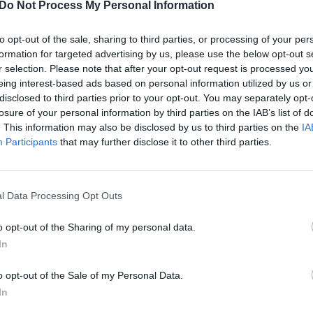
 rezultatai atskleidė,
Nuo šiol žmonių vaistinėse gali
Do Not Process My Personal Information
ijas ir politikus lietuviai
sumažėti: aptarė, kokių sistem
biausiai: didelių pokyčių
pokyčių sulauksime
to opt-out of the sale, sharing to third parties, or processing of your per
formation for targeted advertising by us, please use the below opt-out s
Žinios
|
Lietuvos diena
r selection. Please note that after your opt-out request is processed y
Lietuvos diena
eing interest-based ads based on personal information utilized by us or
disclosed to third parties prior to your opt-out. You may separately opt-
losure of your personal information by third parties on the IAB’s list of
00:01:46
00:20
opuliarėjančių
Per 5 metus Lietuva į karinį
. This information may also be disclosed by us to third parties on the
IA
bilių perspektyvą: D.
mobilumą žada investuoti 500
Participants
that may further disclose it to other third parties.
ada pokyčius ne tik
eurų: įvardijo, kokių pokyčių
sulauksime
l Data Processing Opt Outs
Auto
Žinios
|
Lietuvos diena
o opt-out of the Sharing of my personal data.
00:15:47
00:50
In
tiki – pokyčiams reikia
Dar vienas SAM pasiūlymas: su
 Rusija tam nebus linkusi
COVID-19, šeimos nariams PG
o opt-out of the Sale of my Personal Data.
testo gali neprireikti
Lietuvos diena
In
Žinios
|
Lietuvos diena