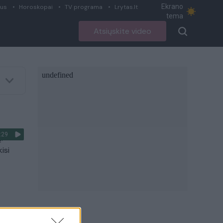
Ekrano
ius
Horoskopai
TV programa
Lrytas.lt
tema
Atsiųskite video
:29
:
isi
:14