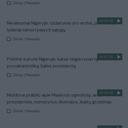
Žinios
|
Pasaulis
00:00:55
Neramumai Nigeryje: uždaroma oro erdvė, perversmo
lyderiai nenori paisyti sąlygų
Žinios
|
Pasaulis
00:01:05
Politinė suirutė Nigeryje: kariai teigia nuvertę
provakarietišką šalies prezidentą
Žinios
|
Pasaulis
00:00:56
Moldova prabilo apie Maskvos sąmokslą: anot
prezidentės, numatytos diversijos, įkaitų grobimas
Žinios
|
Pasaulis