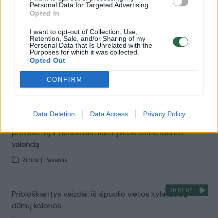
Personal Data for Targeted Advertising.
dujomis: pranešama, kad premjeras parvežtas namo
Opted In
Žinios
|
Pasaulis
I want to opt-out of Collection, Use,
Retention, Sale, and/or Sharing of my
Personal Data that Is Unrelated with the
Purposes for which it was collected.
00:01:17
Neramumai Sudane: sulaikyti politiniai lyderiai,
Opted Out
gyventojai išėjo į gatves priešintis „perversmui“
CONFIRM
Žinios
|
Pasaulis
Data Deletion
Data Access
Privacy Policy
00:00:49
Gvinėjos kariuomenė įvykdė perversmą: suėmė
prezidentą ir neribotam laikui įvedė komendanto
valandą
Žinios
|
Pasaulis
00:01:04
Pribloškiantys vaizdai: iš išpuolio vietos kyla juodų
dūmų kolonos