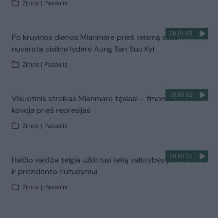
Žinios
|
Pasaulis
00:01:58
Po kruvinos dienos Mianmare prieš teismą stos
nuversta civilinė lyderė Aung San Suu Kyi
Žinios
|
Pasaulis
00:00:56
Visuotinis streikas Mianmare tęsiasi – žmonės toliau
kovoja prieš represijas
Žinios
|
Pasaulis
00:00:27
Haičio valdžia teigia užkirtusi kelią valstybės perversmui
ir prezidento nužudymui
Žinios
|
Pasaulis