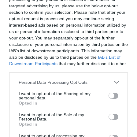
targeted advertising by us, please use the below opt-out
section to confirm your selection. Please note that after your
00:01:31
opt-out request is processed you may continue seeing
Nurimus protestams Kazachstane, prezidentas skelbia:
interest-based ads based on personal information utilized by
perversmas nepavyko
us or personal information disclosed to third parties prior to
your opt-out. You may separately opt-out of the further
Žinios
|
Pasaulis
disclosure of your personal information by third parties on the
IAB’s list of downstream participants. This information may
00:02:26
also be disclosed by us to third parties on the
IAB’s List of
Nauji perversmo priešininkų protestai Sudane:
Downstream Participants
that may further disclose it to other
saugumo pajėgos nušovė keturis žmones
third parties.
Žinios
|
Pasaulis
Personal Data Processing Opt Outs
I want to opt-out of the Sharing of my
00:01:58
Protestai prieš perversmą Sudane pareikalavo aukų:
personal data.
Opted In
nuo šautinės žaizdos mirė paauglys
I want to opt-out of the Sale of my
Žinios
|
Pasaulis
Personal Data.
Opted In
00:01:26
Protestuotojus Sudane teko raminti ašarinėmis
I want to opt-out of processing my