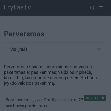
Perversmas
Visi įrašai
Perversmas staigus kieno raidos, santvarkos
pakeitimas ar pasikeitimas; valdžios ir piliečių
konfliktas, kai grupuotė asmenų neteisėtu būdu
įvykdo valdžios pakeitimą.
00:01:10
Beprecedentis įvykis Brazilijoje: už grotų 27 metams
sės buvęs prezidentas