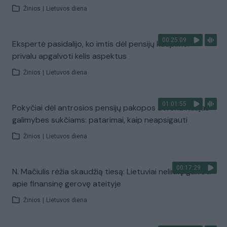
Žinios
|
Lietuvos diena
00:25:09
Ekspertė pasidalijo, ko imtis dėl pensijų kaupimo:
privalu apgalvoti kelis aspektus
Žinios
|
Lietuvos diena
01:01:55
Pokyčiai dėl antrosios pensijų pakopos atveria naujas
galimybes sukčiams: patarimai, kaip neapsigauti
Žinios
|
Lietuvos diena
00:17:29
N. Mačiulis rėžia skaudžią tiesą: Lietuviai nelinkę galvoti
apie finansinę gerovę ateityje
Žinios
|
Lietuvos diena