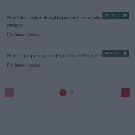
00:19:16
Paaiškino, kokia tikimybė prarasti pensijai kaupiamus
pinigus
Žinios
|
Verslas
00:04:34
Pamirškite pensiją: ateityje teks dirbti, kol leis sveikata
Žinios
|
Verslas
‹
›
1
2