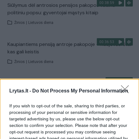
00:38:59
Siūlymus dėl antrosios pensijos pakopos vadina
politiniu popsu: gyventojai mąstys kitaip
Žinios
|
Lietuvos diena
00:36:53
Kaupiantiems pensiją antroje pakopoje – naujovės: štai
kas gali keistis
Žinios
|
Lietuvos diena
00:00:38
Kaupiantys antrojoje pakopoje uždirbo 1,8 mlrd. eurų:
atsakė, ką tai reiškia
Lrytas.lt -
Do Not Process My Personal Information
Žinios
|
Lietuvos diena
If you wish to opt-out of the sale, sharing to third parties, or
processing of your personal or sensitive information for
targeted advertising by us, please use the below opt-out
00:03:23
Pastebima, kad gyventojams trūksta žinių apie pensijų
section to confirm your selection. Please note that after your
kaupimą: dažnas apie tai net negalvoja
opt-out request is processed you may continue seeing
interest-based ads based on personal information utilized by