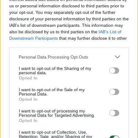
Žinios
|
Lietuvos diena
us or personal information disclosed to third parties prior to
your opt-out. You may separately opt-out of the further
disclosure of your personal information by third parties on the
00:04:29
Po žinių apie pensijų kaupimo keitimą – niūrios dalies
IAB’s list of downstream participants. This information may
ekspertų prognozės: problemos liks
also be disclosed by us to third parties on the
IAB’s List of
Downstream Participants
that may further disclose it to other
Žinios
|
Lietuvos diena
third parties.
Personal Data Processing Opt Outs
00:11:07
Aptarė galimus pokyčius pensijų kaupimo sistemoje:
kelis aspektus verta žinoti kiekvienam
I want to opt-out of the Sharing of my
personal data.
Opted In
Žinios
|
Lietuvos diena
I want to opt-out of the Sale of my
Personal Data.
00:52:30
Įsigalioja naujos pensijų kaupimo išmokų ribos: atsakė,
Opted In
kas keisis
I want to opt-out of processing my
Personal Data for Targeted Advertising.
Žinios
|
Lietuvos diena
Opted In
I want to opt-out of Collection, Use,
Retention, Sale, and/or Sharing of my
01:23:18