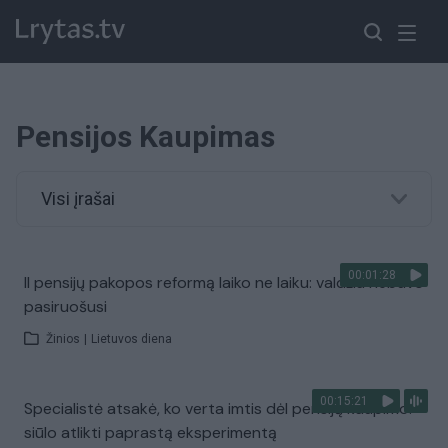
Pensijos Kaupimas
Visi įrašai
00:01:28
II pensijų pakopos reformą laiko ne laiku: valdžia nebuvo
pasiruošusi
Žinios
|
Lietuvos diena
00:15:21
Specialistė atsakė, ko verta imtis dėl pensijų kaupimo:
siūlo atlikti paprastą eksperimentą