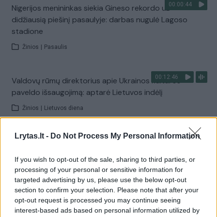
00:00:44
Nigerijos menininkas siekia Gineso rekordo už
didžiausią piešinį pasaulyje: darbas nugulė Lagoso
stadione
Žinios
|
Pasaulis
00:12:46
Valdovų rūmų direktorius apie Ukrainos kultūros
paveldo išsaugojimą: aptarė Lietuvos indėlį
Žinios
|
Lietuvos diena
Lrytas.lt -
Do Not Process My Personal Information
00:01:18
Lietuvos muziejai vienija jėgas: rinks lėšas rusų
sunaikinto Ukrainos paveldo atstatymui
If you wish to opt-out of the sale, sharing to third parties, or
processing of your personal or sensitive information for
Žinios
|
Lietuvos diena
targeted advertising by us, please use the below opt-out
section to confirm your selection. Please note that after your
00:03:30
opt-out request is processed you may continue seeing
Istorines rekonstrukcijas rengiantis klubas vienija
interest-based ads based on personal information utilized by
entuziastus: tikslas – puoselėti karybos atmintį