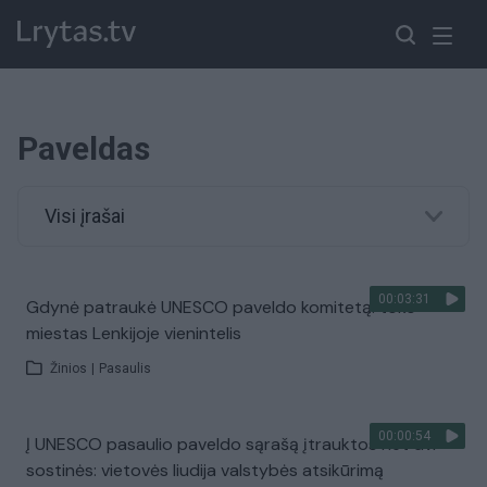
Paveldas
Visi įrašai
00:03:31
Gdynė patraukė UNESCO paveldo komitetą: toks
miestas Lenkijoje vienintelis
Žinios
|
Pasaulis
00:00:54
Į UNESCO pasaulio paveldo sąrašą įtrauktos net dvi
sostinės: vietovės liudija valstybės atsikūrimą