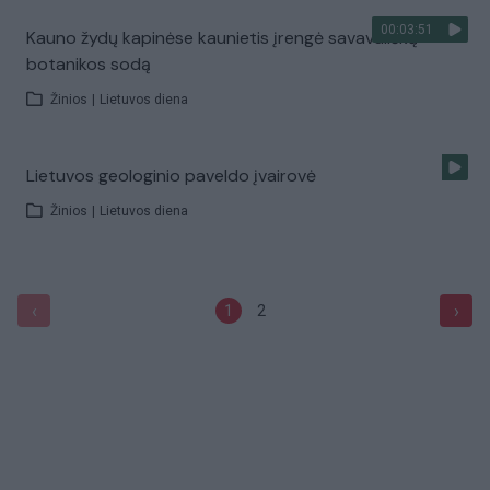
00:03:51
Kauno žydų kapinėse kaunietis įrengė savavališką
botanikos sodą
Žinios
|
Lietuvos diena
Lietuvos geologinio paveldo įvairovė
Žinios
|
Lietuvos diena
‹
›
1
2