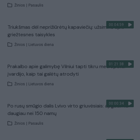
Žinios
|
Pasaulis
00:04:59
Triukšmas dėl neprižiūrėtų kapaviečių: užsiminė apie
griežtesnes taisykles
Žinios
|
Lietuvos diena
01:21:38
Prakalbo apie galimybę Vilniui tapti tikru metropoliu:
įvardijo, kaip tai galėtų atrodyti
Žinios
|
Lietuvos diena
00:00:34
Po rusų smūgio dalis Lvivo virto griuvėsiais: apgadinta
daugiau nei 150 namų
Žinios
|
Pasaulis