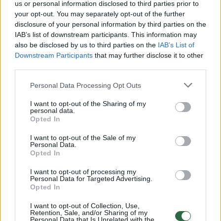
us or personal information disclosed to third parties prior to
your opt-out. You may separately opt-out of the further
Žinios
|
Lietuvos diena
disclosure of your personal information by third parties on the
IAB’s list of downstream participants. This information may
00:02:37
also be disclosed by us to third parties on the
IAB’s List of
Kėdainiuose turistus masina restauruotos sinagogos:
Downstream Participants
that may further disclose it to other
žavi legendomis ir išskirtine istorija
third parties.
Žinios
|
Lietuvos diena
Personal Data Processing Opt Outs
I want to opt-out of the Sharing of my
00:00:58
Kruiziniams laivams uždrausta įplaukti į Veneciją:
personal data.
Opted In
siekiama apsaugoti ekosistemą ir istorinį paveldą
I want to opt-out of the Sale of my
Žinios
|
Pasaulis
Personal Data.
Opted In
00:01:11
UNESCO pasaulio paveldo sąrašą papildė seniausias
I want to opt-out of processing my
Personal Data for Targeted Advertising.
pasaulyje mumifikacijos metodas
Opted In
Žinios
|
Pasaulis
I want to opt-out of Collection, Use,
Retention, Sale, and/or Sharing of my
Personal Data that Is Unrelated with the