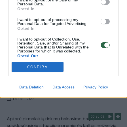
I want to opt-out of the Sale of my
Personal Data.
Opted In
00:35:08
Dėl išaugusių darbo migracijos srautų didėja ir grėsmė:
įvardijo, kokių priemonių imsis
I want to opt-out of processing my
Personal Data for Targeted Advertising.
Žinios
|
Lietuvos diena
Opted In
I want to opt-out of Collection, Use,
Retention, Sale, and/or Sharing of my
00:40:36
Susikirto dėl pasirengimo galimam karui: vos viena
Personal Data that Is Unrelated with the
Purposes for which it was collected.
žinutė ir evakuotis iš Vilniaus taptų neįmanoma
Opted Out
Laidos
|
24/7
CONFIRM
00:40:07
Primena, kad ne pirmą kartą kyla klausimų dėl A.
Data Deletion
Data Access
Privacy Policy
Anušausko: kieno tiesa šįkart?
Laidos
|
24/7
00:30:08
Aptarė pirmalaikių rinkimų balsavimo baigtį:
susiklosčiusioje situacijoje premjerės kaltės neįžvelgia