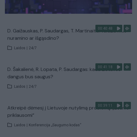
00:40:48
D. Gaižauskas, P. Saudargas, T. Martinaitis: valdžia mus
nuramino ar išgąsdino?
Laidos
|
24/7
00:41:18
D. Šakalienė, R. Lopata, P. Saudargas: kada Lietuvos
dangus bus saugus?
Laidos
|
24/7
00:39:11
Atkreipė dėmesį į Lietuvoje nutylimą problemą: „Esame
priklausomi“
Laidos
|
Konferencija „Saugumo kodas“