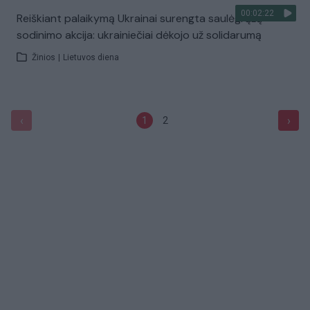
00:02:22
Reiškiant palaikymą Ukrainai surengta saulėgrąžų
sodinimo akcija: ukrainiečiai dėkojo už solidarumą
Žinios
|
Lietuvos diena
‹
›
1
2