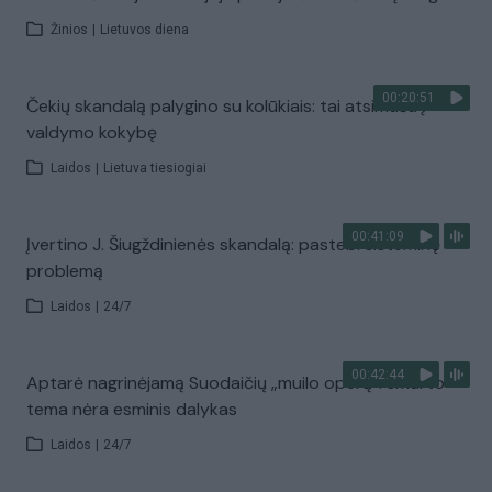
Žinios
|
Lietuvos diena
00:20:51
Čekių skandalą palygino su kolūkiais: tai atsimuša į
valdymo kokybę
Laidos
|
Lietuva tiesiogiai
00:41:09
Įvertino J. Šiugždinienės skandalą: pastebi sisteminę
problemą
Laidos
|
24/7
00:42:44
Aptarė nagrinėjamą Suodaičių „muilo operą“: smurto
tema nėra esminis dalykas
Laidos
|
24/7