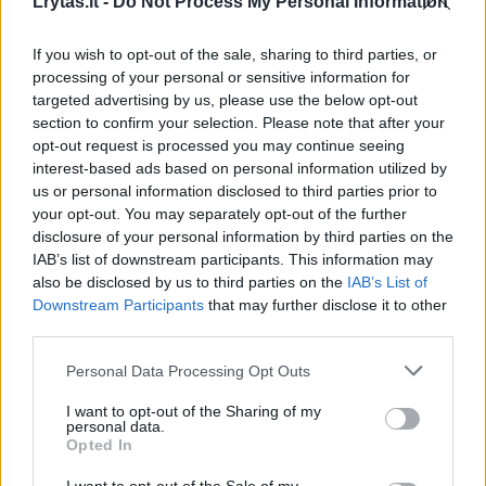
Lrytas.lt -
Do Not Process My Personal Information
įsitikinęs – Vakarai pamokas išmoko, naivių nebėra
Laidos
|
24/7
If you wish to opt-out of the sale, sharing to third parties, or
processing of your personal or sensitive information for
targeted advertising by us, please use the below opt-out
00:40:40
Susikirto dėl G. Landsbergio gąsdinimų reikšmės: pasak
section to confirm your selection. Please note that after your
A. Syso, tai – rinkiminio žaidimo dalis
opt-out request is processed you may continue seeing
interest-based ads based on personal information utilized by
Laidos
|
24/7
us or personal information disclosed to third parties prior to
your opt-out. You may separately opt-out of the further
disclosure of your personal information by third parties on the
00:42:56
P. Saudargas kritikuoja iniciatyvą kurti komisiją dėl
IAB’s list of downstream participants. This information may
„Ignitis“: politikų šis klausimas nedomina
also be disclosed by us to third parties on the
IAB’s List of
Downstream Participants
that may further disclose it to other
Laidos
|
24/7
third parties.
Personal Data Processing Opt Outs
00:03:45
Siūlymą griežtinti ribojimus baltarusiams laiko pigiu
I want to opt-out of the Sharing of my
populizmu: mano, kad problemos nepręs
personal data.
Opted In
Žinios
|
Lietuvos diena