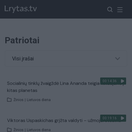
Patriotai
Visi įrašai
00:14:36
Socialinių tinklų žvaigždė Lina Ananda teigia keliaujanti į
kitas planetas
Žinios
|
Lietuvos diena
00:19:16
Viktoras Uspaskichas grįžta valdyti – užmojai stebina
Žinios
|
Lietuvos diena