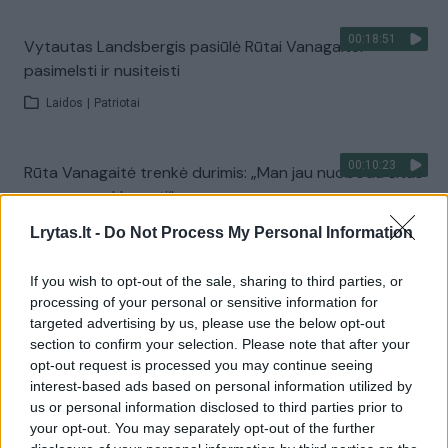
00:18:51
Vytautas Landsbergis pasiūlė Rūtai Vanagaitei
pasimelsti ir nusiteisti
Laidos
|
Patriotai
00:10:23
Rūta Vanagaitė trenkė durimis: „Man jau nuobodu šitas
nesąmones klausyti“
Laidos
|
Patriotai
Lrytas.lt -
Do Not Process My Personal Information
If you wish to opt-out of the sale, sharing to third parties, or
00:09:48
Vyras teigia, kad galimai miegojo su Laimute
processing of your personal or sensitive information for
Stankūnaite, kai ji buvo nepilnametė
targeted advertising by us, please use the below opt-out
section to confirm your selection. Please note that after your
Laidos
|
Patriotai
opt-out request is processed you may continue seeing
interest-based ads based on personal information utilized by
us or personal information disclosed to third parties prior to
00:01:48
Išskirtinio interviu metu Rūta Vanagaitė neapsikentė:
your opt-out. You may separately opt-out of the further