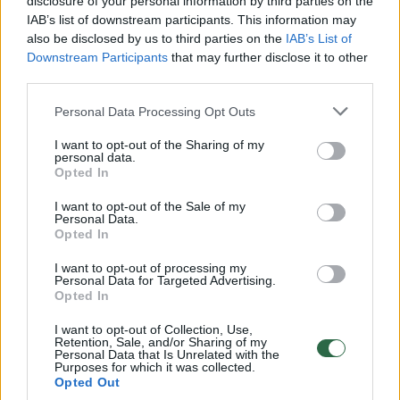
išvadino idiotais ir trenkė studijos durimis
disclosure of your personal information by third parties on the
IAB’s list of downstream participants. This information may
Laidos
|
Patriotai
also be disclosed by us to third parties on the
IAB’s List of
Downstream Participants
that may further disclose it to other
third parties.
00:25:12
Musulmonas nepasikuklino – gyveno su dviem
lietuvėmis vienu metu
Personal Data Processing Opt Outs
Laidos
|
Patriotai
I want to opt-out of the Sharing of my
personal data.
Opted In
00:16:07
Visa tiesa apie Dalios Grybauskaitės gyvenimą, kurią
I want to opt-out of the Sale of my
Personal Data.
norėta nutylėti
Opted In
Laidos
|
Patriotai
I want to opt-out of processing my
Personal Data for Targeted Advertising.
Opted In
00:22:27
Į ligoninę pacientė atėjo pati, o po 2 parų iškeliavo
I want to opt-out of Collection, Use,
medinėje dėžėje
Retention, Sale, and/or Sharing of my
Personal Data that Is Unrelated with the
Purposes for which it was collected.
Laidos
|
Patriotai
Opted Out