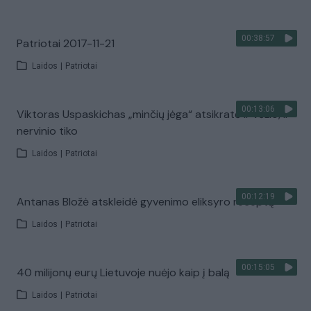
00:38:57
Patriotai 2017-11-21
Laidos
|
Patriotai
00:13:06
Viktoras Uspaskichas „minčių jėga“ atsikratė ir vėžio, ir
nervinio tiko
Laidos
|
Patriotai
00:12:19
Antanas Bložė atskleidė gyvenimo eliksyro receptą
Laidos
|
Patriotai
00:15:05
40 milijonų eurų Lietuvoje nuėjo kaip į balą
Laidos
|
Patriotai